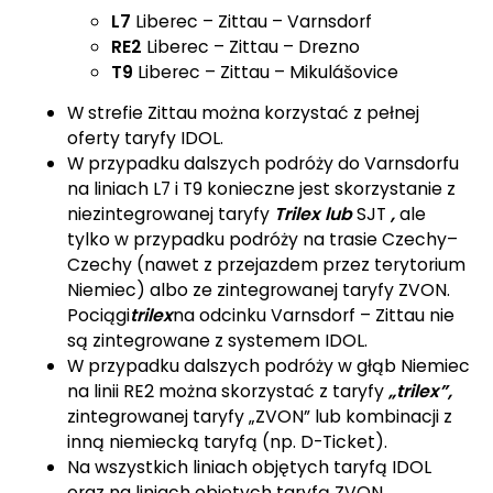
L7
Liberec – Zittau – Varnsdorf
RE2
Liberec – Zittau – Drezno
T9
Liberec – Zittau – Mikulášovice
W strefie Zittau można korzystać z pełnej
oferty taryfy IDOL.
W przypadku dalszych podróży do Varnsdorfu
na liniach L7 i T9 konieczne jest skorzystanie z
niezintegrowanej taryfy
Trilex lub
SJT
,
ale
tylko w przypadku podróży na trasie Czechy–
Czechy (nawet z przejazdem przez terytorium
Niemiec) albo ze zintegrowanej taryfy ZVON.
Pociągi
trilex
na odcinku Varnsdorf – Zittau nie
są zintegrowane z systemem IDOL.
W przypadku dalszych podróży w głąb Niemiec
na linii RE2 można skorzystać z taryfy
„trilex”,
zintegrowanej taryfy „ZVON” lub kombinacji z
inną niemiecką taryfą (np. D-Ticket).
Na wszystkich liniach objętych taryfą IDOL
oraz na liniach objętych taryfą ZVON