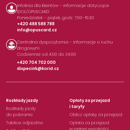
Infolinia dla klientów – informacje dotyczące
IDOL/OPUSCARD
Poniedziałek – piątek, godz. 7:00–15:30
+420 488 588 788
info@opuscard.cz
|
Centralna dyspozytornia – informacje o ruchu
drogowym
Codziennie od 4:00 do 24:00
+420 704 702 000
dispecink@korid.cz
|
Rozkłady jazdy
Opłaty za przejazd
i taryfy
Rozkłady jazdy
do pobrania
Oblicz opłatę za przejazd
Tablice odjazdów
Opłata za przejazd
w pełnej wysokości