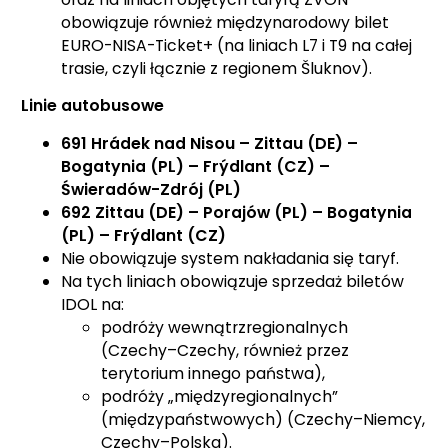
obowiązuje również międzynarodowy bilet
EURO-NISA-Ticket+ (na liniach L7 i T9 na całej
trasie, czyli łącznie z regionem Šluknov).
Linie autobusowe
691 Hrádek nad Nisou – Zittau (DE) –
Bogatynia (PL) – Frýdlant (CZ) –
Świeradów-Zdrój (PL)
692 Zittau (DE) – Porajów (PL) – Bogatynia
(PL) – Frýdlant (CZ)
Nie obowiązuje system nakładania się taryf.
Na tych liniach obowiązuje sprzedaż biletów
IDOL na:
podróży wewnątrzregionalnych
(Czechy–Czechy, również przez
terytorium innego państwa),
podróży „międzyregionalnych”
(międzypaństwowych) (Czechy–Niemcy,
Czechy–Polska).