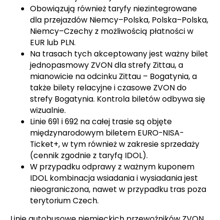
Obowiązują również taryfy niezintegrowane
dla przejazdów Niemcy–Polska, Polska–Polska,
Niemcy–Czechy z możliwością płatności w
EUR lub PLN.
Na trasach tych akceptowany jest ważny bilet
jednopasmowy ZVON dla strefy Zittau, a
mianowicie na odcinku Zittau – Bogatynia, a
także bilety relacyjne i czasowe ZVON do
strefy Bogatynia. Kontrola biletów odbywa się
wizualnie.
Linie 691 i 692 na całej trasie są objęte
międzynarodowym biletem EURO-NISA-
Ticket+, w tym również w zakresie sprzedaży
(cennik zgodnie z taryfą IDOL).
W przypadku odprawy z ważnym kuponem
IDOL kombinacja wsiadania i wysiadania jest
nieograniczona, nawet w przypadku tras poza
terytorium Czech.
Linie autobusowe niemieckich przewoźników ZVON