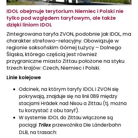
IDOL obejmuje terytorium Niemiec i Polski nie
tylko pod względem taryfowym, ale także
dzięki liniom IDOL
Zintegrowana taryfa ZVON, podobnie jak IDOL, ma
charakter strefowo-relacyjny. Obowiązuje w
regionie saksońskim Górnej Łużycy – Dolnego
Śląska, którego częścią jest również
przygraniczne miasto Zittau położone na styku
trzech krajów: Czech, Niemiec i Polski.
Linie kolejowe
Odcinek, na którym taryfy IDOL i ZVON się
pokrywają, znajduje się na linii 089 między
stacjami Hrádek nad Nisou a Zittau (tj. można
tu korzystać z obu taryf).
W systemie IDOL do Zittau włączone są
pociągi
Trilex
przewoźnika Die Länderbahn
DLB, na trasach: