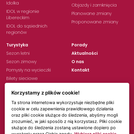
Idolka
Objazdy i zamknięcia
IDOL w regionie
Planowane zmiany
Libereckim
Proponowane zmiany
IDOL do sąsiednich
regionów
Turystyka
Porady
Sezon letni
Aktualności
Sezon zimowy
O nas
Pomysły na wycieczki
Kontakt
Bilety sieciowe
Korzystamy z plików cookie!
Ta strona internetowa wykorzystuje niezbędne pliki
cookie w celu zapewnienia prawidłowego działania
oraz pliki cookie służące do śledzenia, abyśmy mogli
zrozumieć, w jaki sposób z nią korzystasz. Pliki cookie
RODO
Ustawienia plików cookie
służące do śledzenia zostaną ustawione dopiero po
Uwagi dotyczące rozkładów jazdy
Transport online
wyrażeniu przez Ciebie zgody.
Wybierz pliki cookie