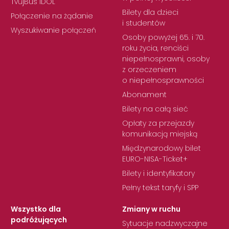
TvůjBus IDOL
Bilety dla dzieci
Połączenie na żądanie
i studentów
Wyszukiwanie połączeń
Osoby powyżej 65. i 70.
roku życia, renciści
niepełnosprawni, osoby
z orzeczeniem
o niepełnosprawności
Abonament
Bilety na całą sieć
Opłaty za przejazdy
komunikacją miejską
Międzynarodowy bilet
EURO-NISA-Ticket+
Bilety i identyfikatory
Pełny tekst taryfy i SPP
Wszystko dla
Zmiany w ruchu
podróżujących
Sytuacje nadzwyczajne