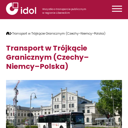
Przejdź do treści
Wszystko o transporcie publicznym
w regionie Libereckim
Transport w Trójkącie Granicznym (Czechy–Niemcy–Polska)
Transport w Trójkącie
Granicznym (Czechy–
Niemcy–Polska)