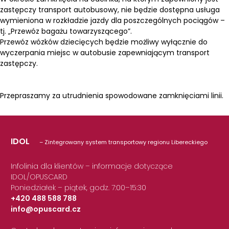
zastępczy transport autobusowy, nie będzie dostępna usługa
wymieniona w rozkładzie jazdy dla poszczególnych pociągów –
tj. „Przewóz bagażu towarzyszącego”.
Przewóz wózków dziecięcych będzie możliwy wyłącznie do
wyczerpania miejsc w autobusie zapewniającym transport
zastępczy.
Przepraszamy za utrudnienia spowodowane zamknięciami linii.
IDOL
– Zintegrowany system transportowy regionu Libereckiego
Infolinia dla klientów – informacje dotyczące
IDOL/OPUSCARD
Poniedziałek – piątek, godz. 7:00–15:30
+420 488 588 788
info@opuscard.cz
|