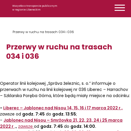
Przejdź do treści
Wszystko o transporcie publicznym
w regionie Libereckim
Przerwy w ruchu na trasach 034 i 036
Przerwy w ruchu na trasach
034 i 036
Operator linii kolejowej „Správa železnic, s. o.” informuje o
przerwach w ruchu na linii kolejowej nr 036 Liberec – Harrachov
– Szklarska Poręba Górna, które będą miały miejsce na odcinku:
-
Liberec – Jablonec nad Nisou
14, 15, 16 i 17 marca 2022 r.,
zawsze od
godz. 7:45
do
godz. 13:55
;
-
Jablonec nad Nisou – Smržovka
21, 22, 23, 24 i 25 marca
2022 r
.,
zawsze
od
godz. 7:45
do
godz. 14:00.