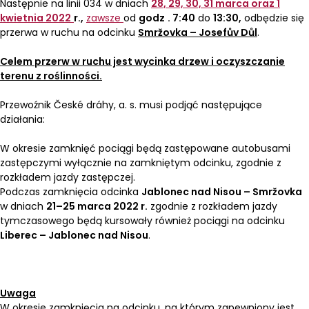
Następnie na linii 034 w dniach
28, 29, 30, 31 marca oraz 1
kwietnia 2022
r.,
zawsze
od
godz
. 7:40
do
13:30,
odbędzie się
przerwa w ruchu na odcinku
Smržovka – Josefův Důl
.
Celem przerw w ruchu jest wycinka drzew i oczyszczanie
terenu z roślinności.
Przewoźnik České dráhy, a. s. musi podjąć następujące
działania:
W okresie zamknięć pociągi będą zastępowane autobusami
zastępczymi wyłącznie na zamkniętym odcinku, zgodnie z
rozkładem jazdy zastępczej.
Podczas zamknięcia odcinka
Jablonec nad Nisou – Smržovka
w dniach
21–25 marca 2022 r.
zgodnie z rozkładem jazdy
tymczasowego będą kursowały również pociągi na odcinku
Liberec – Jablonec nad Nisou
.
Uwaga
W okresie zamknięcia na odcinku, na którym zapewniony jest