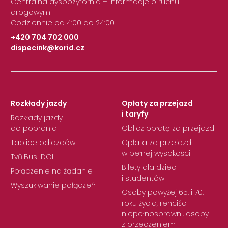
Centralna dyspozytornia – informacje o ruchu
drogowym
Codziennie od 4:00 do 24:00
+420 704 702 000
dispecink@korid.cz
|
Rozkłady jazdy
Opłaty za przejazd
i taryfy
Rozkłady jazdy
do pobrania
Oblicz opłatę za przejazd
Tablice odjazdów
Opłata za przejazd
w pełnej wysokości
TvůjBus IDOL
Bilety dla dzieci
Połączenie na żądanie
i studentów
Wyszukiwanie połączeń
Osoby powyżej 65. i 70.
roku życia, renciści
niepełnosprawni, osoby
z orzeczeniem