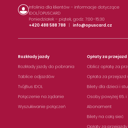
Infolinia dla klientów – informacje dotyczące
IDOL/OPUSCARD
Poniedziałek – piątek, godz. 7:00–15:30
+420 488 588 788
|
info@opuscard.cz
Rozkłady jazdy
Opłaty za przejazd 
Rozkłady jazdy do pobrania
Oblicz opłatę za pr
Tablice odjazdów
Opłata za przejazd 
TvůjBus IDOL
Bilety dla dzieci i s
Połączenie na żądanie
Osoby powyżej 65. i
Wyszukiwanie połączeń
Abonament
Bilety na całą sieć
Opłaty za przejazdy