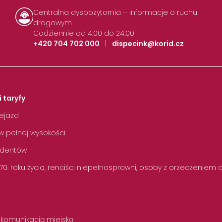
Centralna dyspozytornia – informacje o ruchu
drogowym
Codziennie od 4:00 do 24:00
+420 704 702 000
|
dispecink@korid.cz
i taryfy
zejazd
w pełnej wysokości
tudentów
 70. roku życia, renciści niepełnosprawni, osoby z orzeczeniem
 komunikacją miejską