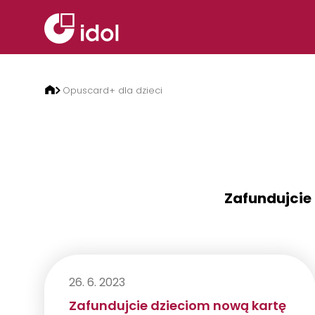
Przejdź do treści
Opuscard+ dla dzieci
Zafundujcie
26. 6. 2023
Zafundujcie dzieciom nową kartę