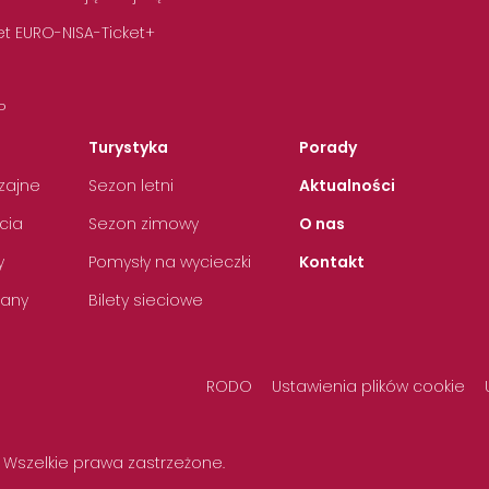
t EURO-NISA-Ticket+
P
Turystyka
Porady
zajne
Sezon letni
Aktualności
cia
Sezon zimowy
O nas
y
Pomysły na wycieczki
Kontakt
any
Bilety sieciowe
RODO
Ustawienia plików cookie
 Wszelkie prawa zastrzeżone.