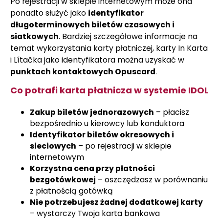
Po rejestracji w sklepie internetowym może ona
ponadto służyć jako
identyfikator
długoterminowych biletów czasowych i
siatkowych
. Bardziej szczegółowe informacje na
temat wykorzystania karty płatniczej, karty In Karta
i Lítačka jako identyfikatora można uzyskać w
punktach kontaktowych Opuscard
.
Co potrafi karta płatnicza w systemie IDOL
Zakup biletów jednorazowych
– płacisz
bezpośrednio u kierowcy lub konduktora
Identyfikator biletów okresowych i
sieciowych
– po rejestracji w sklepie
internetowym
Korzystna cena przy płatności
bezgotówkowej
– oszczędzasz w porównaniu
z płatnością gotówką
Nie potrzebujesz żadnej dodatkowej karty
– wystarczy Twoja karta bankowa