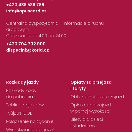
+420 488 588 788
info@opuscard.cz
|
Centralna dyspozytornia – informacje o ruchu
drogowym
Codziennie od 4:00 do 24:00
+420 704 702 000
dispecink@korid.cz
|
Rozkłady jazdy
Opłaty za przejazd
i taryfy
Rozkłady jazdy
do pobrania
Oblicz opłatę za przejazd
Tablice odjazdów
Opłata za przejazd
w pełnej wysokości
TvůjBus IDOL
Bilety dla dzieci
Połączenie na żądanie
i studentów
Wyszukiwanie połączeń