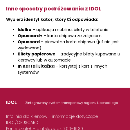
Inne sposoby podróżowania z IDOL
Wybierz identyfikator, który Ci odpowiada:
Idolka
– aplikacja mobilna, bilety w telefonie
Opuscard+
– karta chipowa ze zdjęciem
Opuscard
– pierwotna karta chipowa (już nie jest
wydawana)
Bilety papierowe
– tradycyjne bilety kupowane u
kierowcy lub w automacie
In Karta i Lítačka
– korzystaj z kart z innych
systemów
IDOL
– Zintegrowany system transportowy regionu Libereckiego
Infolinia dla klientów – informacje dotyczące
IDOL/OPUSCARD
Poniedziałek – piątek, godz. 7:00–15:30