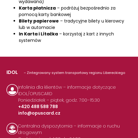
wydawana)
Karta płatnicza
– podróżuj bezpośrednio za
pomocą karty bankowej
Bilety papierowe
– tradycyjne bilety u kierowcy
lub w automacie
In Karta i Lítačka
– korzystaj z kart z innych
systemów
IDOL
– Zintegrowany system transportowy regionu Libereckiego
Infolinia dla klientów – informacje dotyczące
IDOL/OPUSCARD
Poniedziałek – piątek, godz. 7:00–15:30
+420 488 588 788
info@opuscard.cz
|
Centralna dyspozytornia – informacje o ruchu
drogowym