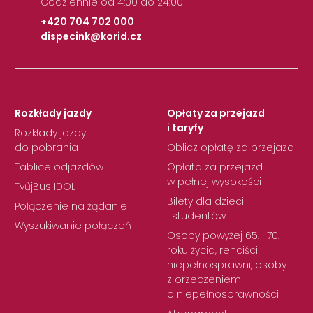
Codziennie od 4:00 do 24:00
+420 704 702 000
dispecink@korid.cz
|
Rozkłady jazdy
Opłaty za przejazd
i taryfy
Rozkłady jazdy
do pobrania
Oblicz opłatę za przejazd
Tablice odjazdów
Opłata za przejazd
w pełnej wysokości
TvůjBus IDOL
Bilety dla dzieci
Połączenie na żądanie
i studentów
Wyszukiwanie połączeń
Osoby powyżej 65. i 70.
roku życia, renciści
niepełnosprawni, osoby
z orzeczeniem
o niepełnosprawności