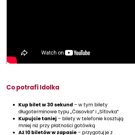
Co potrafi Idolka
Kup bilet w 30 sekund
– w tym bilety
długoterminowe typu „Časovka” i „Síťovka”
Kupujcie taniej
– bilety w telefonie kosztują
mniej niż przy płatności gotówką
Aż 10 biletów w zapasie
– przygotuj je z