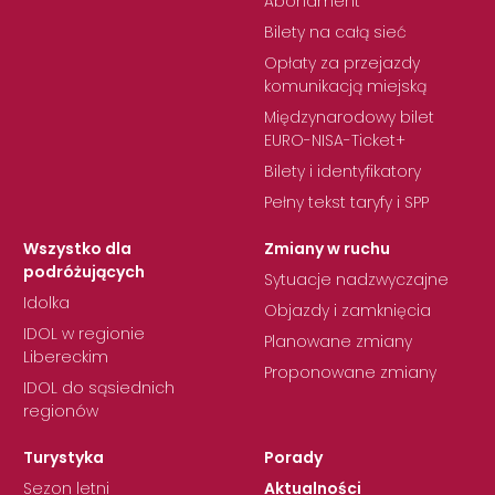
Abonament
Bilety na całą sieć
Opłaty za przejazdy
komunikacją miejską
Międzynarodowy bilet
EURO-NISA-Ticket+
Bilety i identyfikatory
Pełny tekst taryfy i SPP
Wszystko dla
Zmiany w ruchu
podróżujących
Sytuacje nadzwyczajne
Idolka
Objazdy i zamknięcia
IDOL w regionie
Planowane zmiany
Libereckim
Proponowane zmiany
IDOL do sąsiednich
regionów
Turystyka
Porady
Sezon letni
Aktualności