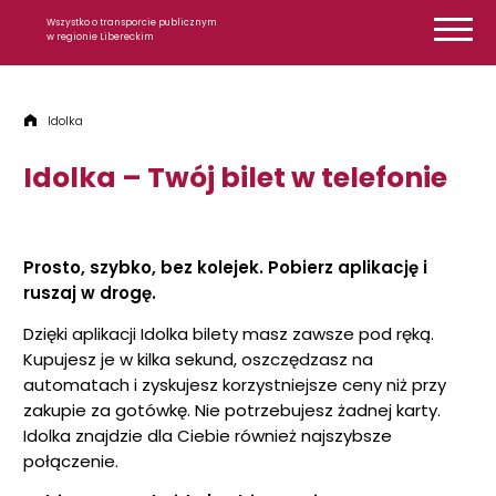
Przejdź do treści
Wszystko o transporcie publicznym
w regionie Libereckim
Idolka
Idolka – Twój bilet w telefonie
Prosto, szybko, bez kolejek. Pobierz aplikację i
ruszaj w drogę.
Dzięki aplikacji Idolka bilety masz zawsze pod ręką.
Kupujesz je w kilka sekund, oszczędzasz na
automatach i zyskujesz korzystniejsze ceny niż przy
zakupie za gotówkę. Nie potrzebujesz żadnej karty.
Idolka znajdzie dla Ciebie również najszybsze
połączenie.