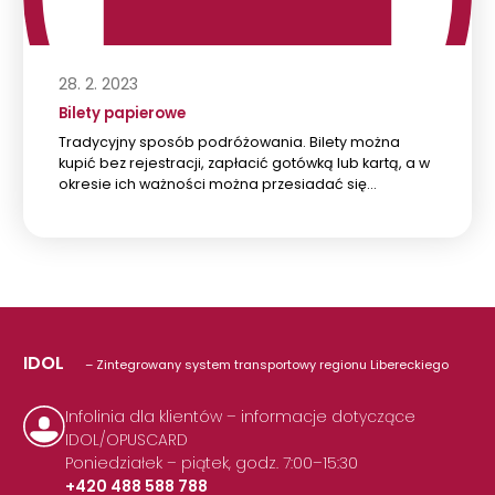
28. 2. 2023
Bilety papierowe
Tradycyjny sposób podróżowania. Bilety można
kupić bez rejestracji, zapłacić gotówką lub kartą, a w
okresie ich ważności można przesiadać się…
IDOL
– Zintegrowany system transportowy regionu Libereckiego
Infolinia dla klientów – informacje dotyczące
IDOL/OPUSCARD
Poniedziałek – piątek, godz. 7:00–15:30
+420 488 588 788