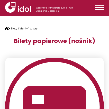
Przejdź do treści
Wszystko o transporcie publicznym
w regionie Libereckim
Bilety i identyfikatory
Bilety papierowe (nośnik)