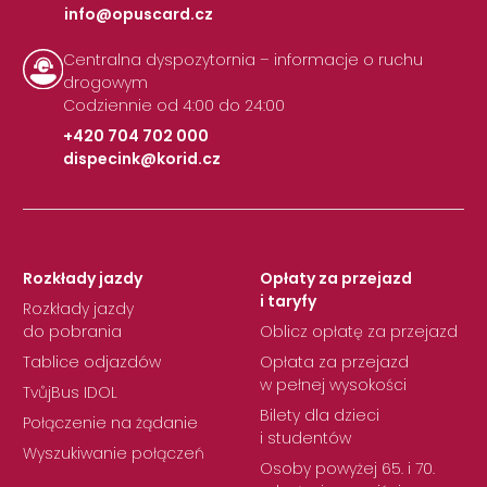
info@opuscard.cz
|
Centralna dyspozytornia – informacje o ruchu
drogowym
Codziennie od 4:00 do 24:00
+420 704 702 000
dispecink@korid.cz
|
Rozkłady jazdy
Opłaty za przejazd
i taryfy
Rozkłady jazdy
do pobrania
Oblicz opłatę za przejazd
Tablice odjazdów
Opłata za przejazd
w pełnej wysokości
TvůjBus IDOL
Bilety dla dzieci
Połączenie na żądanie
i studentów
Wyszukiwanie połączeń
Osoby powyżej 65. i 70.