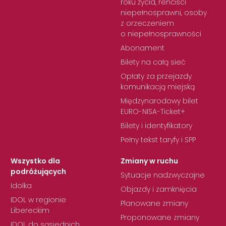
roku życia, renciści
niepełnosprawni, osoby
z orzeczeniem
o niepełnosprawności
Abonament
Bilety na całą sieć
Opłaty za przejazdy
komunikacją miejską
Międzynarodowy bilet
EURO-NISA-Ticket+
Bilety i identyfikatory
Pełny tekst taryfy i SPP
Wszystko dla
Zmiany w ruchu
podróżujących
Sytuacje nadzwyczajne
Idolka
Objazdy i zamknięcia
IDOL w regionie
Planowane zmiany
Libereckim
Proponowane zmiany
IDOL do sąsiednich