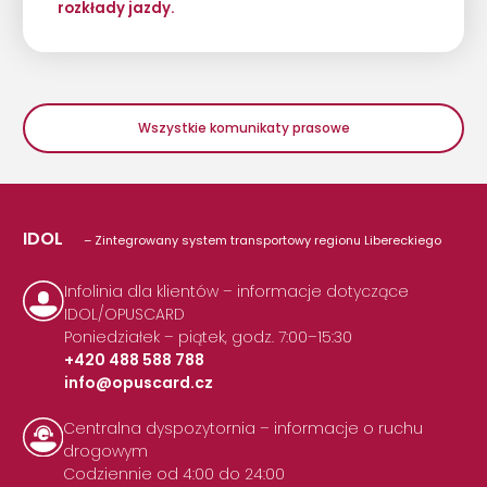
rozkłady jazdy.
Wszystkie komunikaty prasowe
IDOL
– Zintegrowany system transportowy regionu Libereckiego
Infolinia dla klientów – informacje dotyczące
IDOL/OPUSCARD
Poniedziałek – piątek, godz. 7:00–15:30
+420 488 588 788
info@opuscard.cz
|
Centralna dyspozytornia – informacje o ruchu
drogowym
Codziennie od 4:00 do 24:00