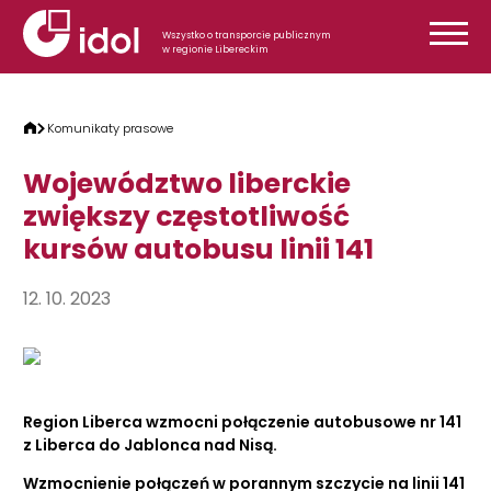
Przejdź do treści
Wszystko o transporcie publicznym
w regionie Libereckim
Komunikaty prasowe
Województwo liberckie
zwiększy częstotliwość
kursów autobusu linii 141
12. 10. 2023
Region Liberca wzmocni połączenie autobusowe nr 141
z Liberca do Jablonca nad Nisą.
Wzmocnienie połączeń w porannym szczycie na linii 141