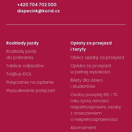
+420 704 702 000
dispecink@korid.cz
|
Rozkłady jazdy
Opłaty za przejazd
i taryfy
Rozkłady jazdy
do pobrania
Oblicz opłatę za przejazd
Tablice odjazdów
Opłata za przejazd
w pełnej wysokości
TvůjBus IDOL
Bilety dla dzieci
Połączenie na żądanie
i studentów
Wyszukiwanie połączeń
Osoby powyżej 65. i 70.
roku życia, renciści
niepełnosprawni, osoby
z orzeczeniem
o niepełnosprawności
Abonament