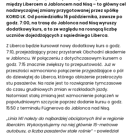
między Libercem a Jabloncem nad Nisą – to główny cel
nadzwyczajnej zmiany przygotowanej przez spółkę
KORID LK. Od poniedziałku 16 października, zawsze po
godz. 7:00, na trasę do Jablonca nad Nisą wyruszy
dodatkowy kurs, a to ze względu na rosnącą liczbę
uczniów dojeżdżających z sąsiedniego Liberca.
Z Liberca będzie kursował nowy dodatkowy kurs o godz.
7:10, przejeżdżający przez przystanek Obchodní akademie
w Jabloncu. W połączeniu z dotychczasowym kursem o
godz. 7:15 znacznie zwiększy to przepustowość. Już w
przeszłości wzmocniono połączenie przyjeżdżające o pół
do dziewiątej do Liberca, którego obłożenie przekroczyło
stu pasażerów. Na razie jest to rozwiązanie tymczasowe
do czasu grudniowych zmian w rozkładach jazdy.
Natomiast stałą zmianą jest wzmocnienie połączeń w
popołudniowym szczycie poprzez dodanie kursu o godz.
15:50 z terminalu Fügnerova do Jablonca nad Nisą.
„Linia 141 należy do najbardziej obciążonych linii w regionie
liberckim. Wykorzystujemy na niej głównie 15-metrowe
autobusy, a liczba pasażerów stale rośnie” –
powiedział