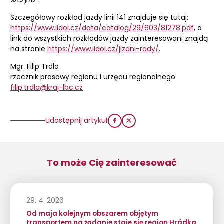
Szczegółowy rozkład jazdy linii 141 znajduje się tutaj:
https://www.iidol.cz/data/catalog/29/603/81278.pdf
, a
link do wszystkich rozkładów jazdy zainteresowani znajdą
na stronie
https://www.iidol.cz/jizdni-rady/
.
Mgr. Filip Trdla
rzecznik prasowy regionu i urzędu regionalnego
filip.trdla@kraj-lbc.cz
Udostępnij artykuł
To może Cię zainteresować
29. 4. 2026
Od maja kolejnym obszarem objętym
transportem na żądanie staje się region Hrádka