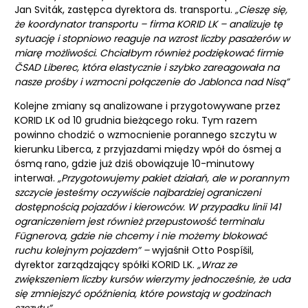
Jan Sviták, zastępca dyrektora ds. transportu.
„Cieszę się,
że koordynator transportu – firma KORID LK – analizuje tę
sytuację i stopniowo reaguje na wzrost liczby pasażerów w
miarę możliwości. Chciałbym również podziękować firmie
ČSAD Liberec, która elastycznie i szybko zareagowała na
nasze prośby i wzmocni połączenie do Jablonca nad Nisą”
Kolejne zmiany są analizowane i przygotowywane przez
KORID LK od 10 grudnia bieżącego roku. Tym razem
powinno chodzić o wzmocnienie porannego szczytu w
kierunku Liberca, z przyjazdami między wpół do ósmej a
ósmą rano, gdzie już dziś obowiązuje 10-minutowy
interwał.
„Przygotowujemy pakiet działań, ale w porannym
szczycie jesteśmy oczywiście najbardziej ograniczeni
dostępnością pojazdów i kierowców. W przypadku linii 141
ograniczeniem jest również przepustowość terminalu
Fügnerova, gdzie nie chcemy i nie możemy blokować
ruchu kolejnym pojazdem” –
wyjaśnił Otto Pospíšil,
dyrektor zarządzający spółki KORID LK.
„Wraz ze
zwiększeniem liczby kursów wierzymy jednocześnie, że uda
się zmniejszyć opóźnienia, które powstają w godzinach
szczytu”.