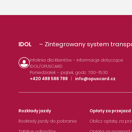
IDOL
– Zintegrowany system transpo
Infolinia dla klientów – informacje dotyczące
IDOL/OPUSCARD
Poniedziałek – piątek, godz. 7:00–15:30
+420 488 588 788
|
info@opuscard.cz
Rozkłady jazdy
Opłaty za przejazd 
Rozkłady jazdy do pobrania
Oblicz opłatę za pr
Tablice odjazdów
Opłata za przejazd 