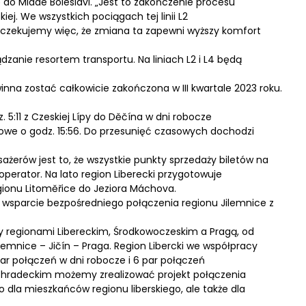
ę do Mladé Boleslavi. „Jest to zakończenie procesu
ej. We wszystkich pociągach tej linii L2
czekujemy więc, że zmiana ta zapewni wyższy komfort
zanie resortem transportu. Na liniach L2 i L4 będą
na zostać całkowicie zakończona w III kwartale 2023 roku.
. 5:11 z Czeskiej Lípy do Děčína w dni robocze
iowe o godz. 15:56. Do przesunięć czasowych dochodzi
sażerów jest to, że wszystkie punkty sprzedaży biletów na
operator. Na lato region Liberecki przygotowuje
egionu Litoměřice do Jeziora Máchova.
 wsparcie bezpośredniego połączenia regionu Jilemnice z
 regionami Libereckim, Środkowoczeskim a Pragą, od
lemnice – Jičín – Praga. Region Libercki we współpracy
par połączeń w dni robocze i 6 par połączeń
m hradeckim możemy zrealizować projekt połączenia
o dla mieszkańców regionu liberskiego, ale także dla