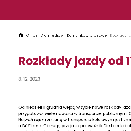
Przejdź do treści
O nas
Dla mediów
Komunikaty prasowe
Rozkłady j
Rozkłady jazdy od 1
8. 12. 2023
Od niedzieli 11 grudnia wejdą w życie nowe rozkłady ja
przygotował wiele nowości w transporcie publicznym.
Najważniejszą zmianą w transporcie kolejowym jest zmi
a Děčínem. Obsługę przejmie przewoźnik Die Länderbahn 