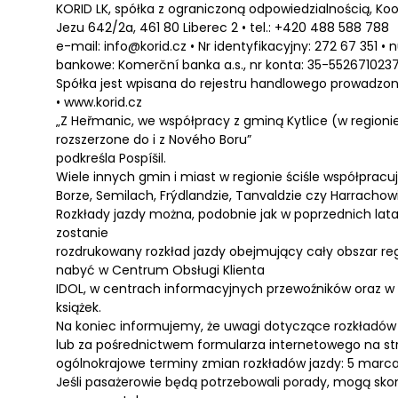
KORID LK, spółka z ograniczoną odpowiedzialnością, Koo
Jezu 642/2a, 461 80 Liberec 2 • tel.: +420 488 588 788
e-mail: info@korid.cz • Nr identyfikacyjny: 272 67 351 
bankowe: Komerční banka a.s., nr konta: 35-552671023
Spółka jest wpisana do rejestru handlowego prowadzone
• www.korid.cz
„Z Heřmanic, we współpracy z gminą Kytlice (w regioni
rozszerzone do i z Nového Boru”
podkreśla Pospíšil.
Wiele innych gmin i miast w regionie ściśle współpracu
Borze, Semilach, Frýdlandzie, Tanvaldzie czy Harrachow
Rozkłady jazdy można, podobnie jak w poprzednich lat
zostanie
rozdrukowany rozkład jazdy obejmujący cały obszar re
nabyć w Centrum Obsługi Klienta
IDOL, w centrach informacyjnych przewoźników oraz w
książek.
Na koniec informujemy, że uwagi dotyczące rozkładów 
lub za pośrednictwem formularza internetowego na str
ogólnokrajowe terminy zmian rozkładów jazdy: 5 marca, 1
Jeśli pasażerowie będą potrzebowali porady, mogą sko