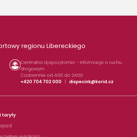
rtowy regionu Libereckiego
Centralna dyspozytornia – informacje o ruchu
drogowym
Codziennie od 4:00 do 24:00
+420 704 702 000
|
dispecink@korid.cz
i taryfy
zejazd
w pełnej wysokości