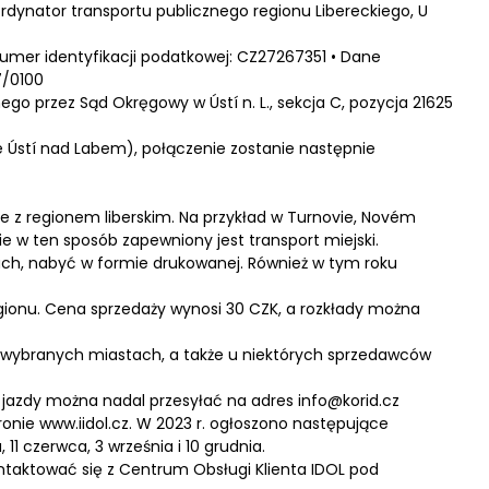
rdynator transportu publicznego regionu Libereckiego, U
• numer identyfikacji podatkowej: CZ27267351 • Dane
7/0100
go przez Sąd Okręgowy w Ústí n. L., sekcja C, pozycja 21625
e Ústí nad Labem), połączenie zostanie następnie
je z regionem liberskim. Na przykład w Turnovie, Novém
ie w ten sposób zapewniony jest transport miejski.
ach, nabyć w formie drukowanej. Również w tym roku
gionu. Cena sprzedaży wynosi 30 CZK, a rozkłady można
 wybranych miastach, a także u niektórych sprzedawców
jazdy można nadal przesyłać na adres info@korid.cz
onie www.iidol.cz. W 2023 r. ogłoszono następujące
1 czerwca, 3 września i 10 grudnia.
ntaktować się z Centrum Obsługi Klienta IDOL pod