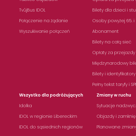
TvůjBus IDOL
Bilety dla dzieci i s
Połączenie na żądanie
Osoby powyżej 65. i
Wyszukiwanie połączeń
Abonament
Bilety na całą sieć
Opłaty za przejazdy
Międzynarodowy bile
Bilety i identyfikatory
Pełny tekst taryfy i SP
Wszystko dla podróżujących
Zmiany w ruchu
Idolka
Sytuacje nadzwyc
IDOL w regionie Libereckim
Objazdy i zamknię
IDOL do sąsiednich regionów
Planowane zmian