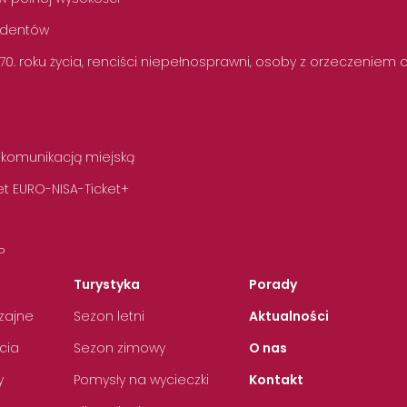
tudentów
 70. roku życia, renciści niepełnosprawni, osoby z orzeczeniem
 komunikacją miejską
t EURO-NISA-Ticket+
P
Turystyka
Porady
zajne
Sezon letni
Aktualności
cia
Sezon zimowy
O nas
y
Pomysły na wycieczki
Kontakt