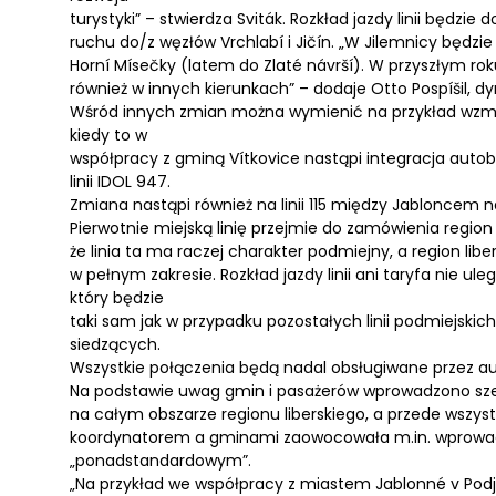
turystyki” – stwierdza Sviták. Rozkład jazdy linii będzie
ruchu do/z węzłów Vrchlabí i Jičín. „W Jilemnicy będzie s
Horní Mísečky (latem do Zlaté návrší). W przyszłym r
również w innych kierunkach” – dodaje Otto Pospíšil, dy
Wśród innych zmian można wymienić na przykład wzmo
kiedy to w
współpracy z gminą Vítkovice nastąpi integracja autobu
linii IDOL 947.
Zmiana nastąpi również na linii 115 między Jabloncem 
Pierwotnie miejską linię przejmie do zamówienia region 
że linia ta ma raczej charakter podmiejny, a region libe
w pełnym zakresie. Rozkład jazdy linii ani taryfa nie u
który będzie
taki sam jak w przypadku pozostałych linii podmiejskic
siedzących.
Wszystkie połączenia będą nadal obsługiwane przez a
Na podstawie uwag gmin i pasażerów wprowadzono sze
na całym obszarze regionu liberskiego, a przede wszyst
koordynatorem a gminami zaowocowała m.in. wprowad
„ponadstandardowym”.
„Na przykład we współpracy z miastem Jablonné v Po