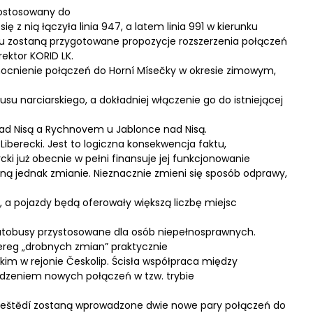
 dostosowany do
ię z nią łączyła linia 947, a latem linia 991 w kierunku
oku zostaną przygotowane propozycje rozszerzenia połączeń
rektor KORID LK.
cnienie połączeń do Horní Mísečky w okresie zimowym,
su narciarskiego, a dokładniej włączenie go do istniejącej
nad Nisą a Rychnovem u Jablonce nad Nisą.
Liberecki. Jest to logiczna konsekwencja faktu,
rcki już obecnie w pełni finansuje jej funkcjonowanie
legną jednak zmianie. Nieznacznie zmieni się sposób odprawy,
h, a pojazdy będą oferowały większą liczbę miejsc
utobusy przystosowane dla osób niepełnosprawnych.
reg „drobnych zmian” praktycznie
kim w rejonie Českolip. Ścisła współpraca między
zeniem nowych połączeń w tzw. trybie
dještědí zostaną wprowadzone dwie nowe pary połączeń do