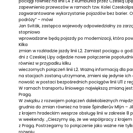
pociągi również na linii L4 z Rumburka przez Czeską Lip
zapewnienia przewozów w ramach tzw. Kolei Czeskolipski
zagwarantowane wykorzystanie pojazdów bez barier. O
podróży” – mówi
Jan Sviták, zastępca wojewody odpowiedzialny za zarząd
stopniowo
wprowadzane będą pojazdy po modernizacji, która powin
Kilka
zmian w rozkładzie jazdy linii L2. Zamiast pociągu o godz
dni z Czeskiej Lípy odjedzie nowe połączenie popołudn
również w przypadku kilku
wieczornych połączeń linii L2. Ważną informacją dla pa
na stacjach zostaną utrzymane, zmieni się jedynie ich 
nowość w postaci bezpośrednich pociągów linii U11 z r
W ramach transportu liniowego największą zmianą jest
Pragą.
W związku z rozwojem połączeń dalekobieżnych między
grudnia do zmian również na trasie Špindlerův Mlýn – Ji
z krajem hradeckim wesprze obsługę linii w zakresie 8 
w weekendy. „Cieszymy się, że we współpracy z kraje
z Pragą. Postrzegamy to połączenie jako ważne nie tylk
rozwoju