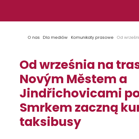
Przejdź do treści
O nas
Dla mediów
Komunikaty prasowe
Od wrześni
Od września na tra
Novým Městem a
Jindřichovicami p
Smrkem zaczną ku
taksibusy