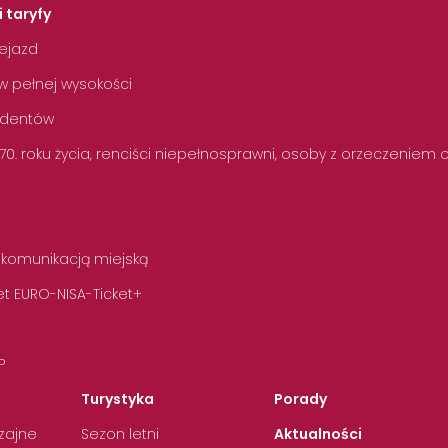
i taryfy
zejazd
w pełnej wysokości
tudentów
 70. roku życia, renciści niepełnosprawni, osoby z orzeczeniem
 komunikacją miejską
t EURO-NISA-Ticket+
P
Turystyka
Porady
zajne
Sezon letni
Aktualności