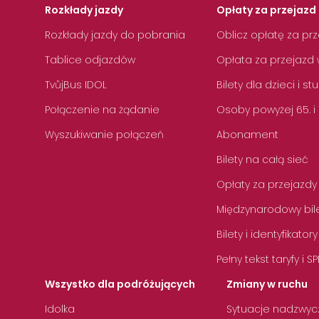
Rozkłady jazdy
Opłaty za przejazd 
Rozkłady jazdy do pobrania
Oblicz opłatę za pr
Tablice odjazdów
Opłata za przejazd 
TvůjBus IDOL
Bilety dla dzieci i s
Połączenie na żądanie
Osoby powyżej 65. i
Wyszukiwanie połączeń
Abonament
Bilety na całą sieć
Opłaty za przejazdy
Międzynarodowy bile
Bilety i identyfikatory
Pełny tekst taryfy i SP
Wszystko dla podróżujących
Zmiany w ruchu
Idolka
Sytuacje nadzwyc