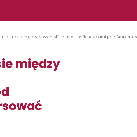
a na trasie między Novým Městem a Jindřichovicami pod Smrkem z
sie między
od
rsować