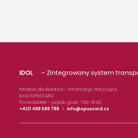
IDOL
– Zintegrowany system transpo
Infolinia dla klientów – informacje dotyczące
IDOL/OPUSCARD
Poniedziałek – piątek, godz. 7:00–15:30
+420 488 588 788
|
info@opuscard.cz