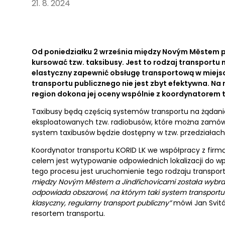
21. 8. 2024
Od poniedziałku 2 września między Novým Městem 
kursować tzw. taksibusy. Jest to rodzaj transportu 
elastyczny zapewnić obsługę transportową w miejsc
transportu publicznego nie jest zbyt efektywna. Na 
region dokona jej oceny wspólnie z koordynatorem t
Taxibusy będą częścią systemów transportu na żądanie
eksploatowanych tzw. radiobusów, które można zamówić
system taxibusów będzie dostępny w tzw. przedziałac
Koordynator transportu KORID LK we współpracy z firmą
celem jest wytypowanie odpowiednich lokalizacji do w
tego procesu jest uruchomienie tego rodzaju transport
między Novým Městem a Jindřichovicami została wybra
odpowiada obszarowi, na którym taki system transportu
klasyczny, regularny transport publiczny”
mówi Jan Svitá
resortem transportu.