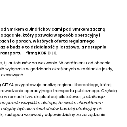
pod Smrkem a Jindřichovicami pod Smrkem zaczną
na żądanie, który pozwala w sposób operacyjny i
ach i o porach, w których oferta regularnego
razie będzie to działalność pilotażowa, a następnie
ransportu – firmą KORID LK.
, tj. autobusów na wezwanie. W odróżnieniu od obecnie
 wyłącznie w godzinach określonych w rozkładzie jazdy,
h czasowych.
 CITYA przygotowuje analizę regionu Libereckiego, której
prowadzenia operacyjnego transportu publicznego. Częścią
u w ramach tzw. eksploatacji pilotażowej.
„Lokalizacja
na przede wszystkim dlatego, że swoim charakterem
 mógłby być dla mieszkańców bardziej atrakcyjny niż
k, zastępca wojewody odpowiedzialny za zarządzanie