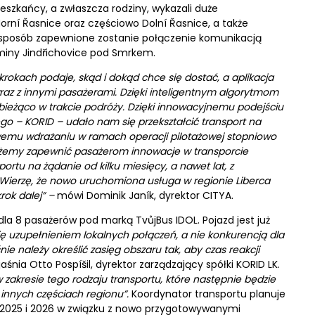
eszkańcy, a zwłaszcza rodziny, wykazali duże
rní Řasnice oraz częściowo Dolní Řasnice, a także
sposób zapewnione zostanie połączenie komunikacją
miny Jindřichovice pod Smrkem.
h krokach podaje, skąd i dokąd chce się dostać, a aplikacja
wraz z innymi pasażerami. Dzięki inteligentnym algorytmom
bieżąco w trakcie podróży. Dzięki innowacyjnemu podejściu
go – KORID – udało nam się przekształcić transport na
owemu wdrażaniu w ramach operacji pilotażowej stopniowo
 możemy zapewnić pasażerom innowacje w transporcie
ortu na żądanie od kilku miesięcy, a nawet lat, z
Wierzę, że nowo uruchomiona usługa w regionie Liberca
ok dalej” –
mówi Dominik Janík, dyrektor CITYA.
a 8 pasażerów pod marką TvůjBus IDOL. Pojazd jest już
ię uzupełnieniem lokalnych połączeń, a nie konkurencją dla
e należy określić zasięg obszaru tak, aby czas reakcji
aśnia Otto Pospíšil, dyrektor zarządzający spółki KORID LK.
akresie tego rodzaju transportu, które następnie będzie
innych częściach regionu”.
Koordynator transportu planuje
 2025 i 2026 w związku z nowo przygotowywanymi