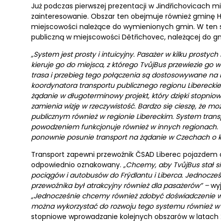
Już podczas pierwszej prezentacji w Jindřichovicach mi
zainteresowanie. Obszar ten obejmuje również gminę Ho
miejscowości należące do wymienionych gmin. W ten 
publiczną w miejscowości Dětřichovec, należącej do g
„System jest prosty i intuicyjny. Pasażer w kilku prostyc
kieruje go do miejsca, z którego TvůjBus przewiezie go 
trasa i przebieg tego połączenia są dostosowywane na 
koordynatora transportu publicznego regionu Libereckie
żądanie w długoterminowy projekt, który dzięki stopni
zamienia wizję w rzeczywistość. Bardzo się cieszę, że
publicznym również w regionie Libereckim. System transp
powodzeniem funkcjonuje również w innych regionach. 
ponownie posunie transport na żądanie w Czechach o kr
Transport zapewni przewoźnik ČSAD Liberec pojazdem dl
odpowiednio oznakowany.
„Chcemy, aby TvůjBus stał s
pociągów i autobusów do Frýdlantu i Liberca. Jednocześni
przewoźnika był atrakcyjny również dla pasażerów” –
wyj
„Jednocześnie chcemy również zdobyć doświadczenie w z
można wykorzystać do rozwoju tego systemu również w 
stopniowe wprowadzanie kolejnych obszarów w latach