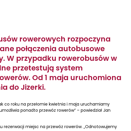
busów rowerowych rozpoczyna
brane połączenia autobusowe
ry. W przypadku rowerobusów w
alne przetestują system
 rowerów. Od 1 maja uruchomiona
a do Jizerki.
jak co roku na przełomie kwietnia i maja uruchamiamy
i umożliwia ponadto przewóz rowerów” – powiedział Jan
mu rezerwacji miejsc na przewóz rowerów. „Odnotowujemy