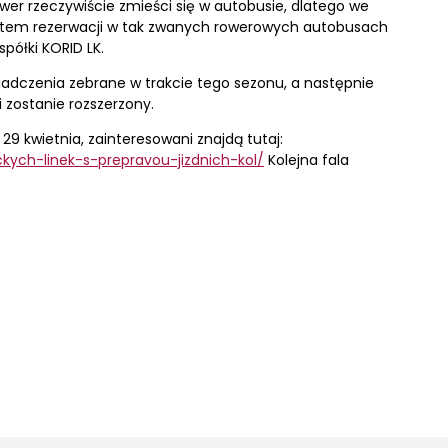
wer rzeczywiście zmieści się w autobusie, dlatego we
stem rezerwacji w tak zwanych rowerowych autobusach
spółki KORID LK.
iadczenia zebrane w trakcie tego sezonu, a następnie
 zostanie rozszerzony.
 29 kwietnia, zainteresowani znajdą tutaj:
ickych-linek-s-prepravou-jizdnich-kol/
Kolejna fala