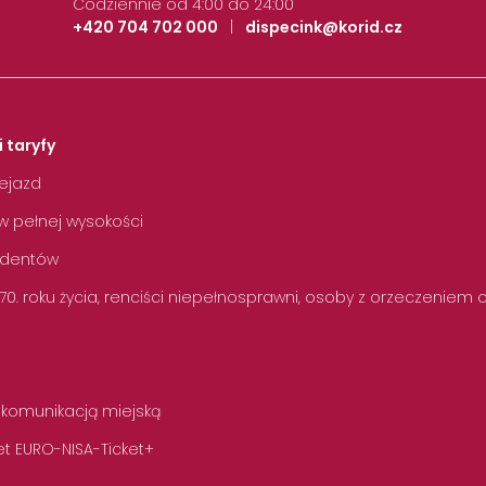
Codziennie od 4:00 do 24:00
+420 704 702 000
|
dispecink@korid.cz
i taryfy
zejazd
w pełnej wysokości
tudentów
 70. roku życia, renciści niepełnosprawni, osoby z orzeczeniem
 komunikacją miejską
t EURO-NISA-Ticket+