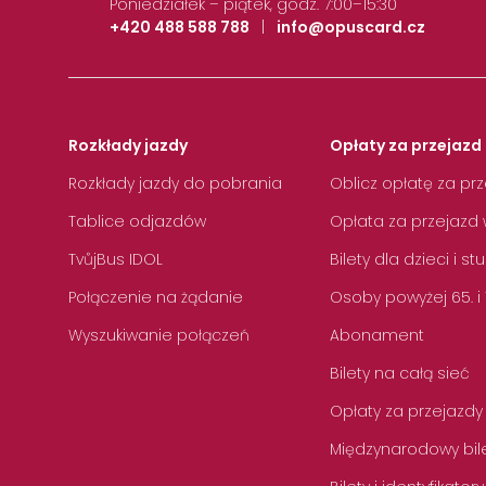
Poniedziałek – piątek, godz. 7:00–15:30
+420 488 588 788
|
info@opuscard.cz
Rozkłady jazdy
Opłaty za przejazd 
Rozkłady jazdy do pobrania
Oblicz opłatę za pr
Tablice odjazdów
Opłata za przejazd 
TvůjBus IDOL
Bilety dla dzieci i s
Połączenie na żądanie
Osoby powyżej 65. i
Wyszukiwanie połączeń
Abonament
Bilety na całą sieć
Opłaty za przejazdy
Międzynarodowy bile