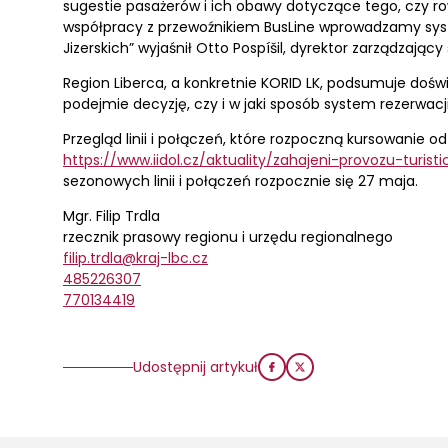
sugestie pasażerów i ich obawy dotyczące tego, czy ro
współpracy z przewoźnikiem BusLine wprowadzamy sy
Jizerskich” wyjaśnił Otto Pospíšil, dyrektor zarządzający 
Region Liberca, a konkretnie KORID LK, podsumuje dośw
podejmie decyzję, czy i w jaki sposób system rezerwacji
Przegląd linii i połączeń, które rozpoczną kursowanie od
https://www.iidol.cz/aktuality/zahajeni-provozu-turist
sezonowych linii i połączeń rozpocznie się 27 maja.
Mgr. Filip Trdla
rzecznik prasowy regionu i urzędu regionalnego
filip.trdla@kraj-lbc.cz
485226307
770134419
Udostępnij artykuł