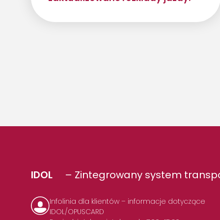
IDOL
– Zintegrowany system transpo
Infolinia dla klientów – informacje dotyczące
IDOL/OPUSCARD