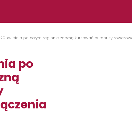
29 kwietnia po całym regionie zaczną kursować autobusy rowerowe 
nia po
czną
y
łączenia