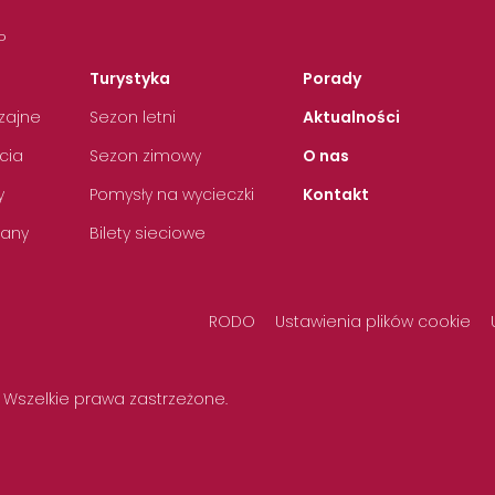
P
Turystyka
Porady
zajne
Sezon letni
Aktualności
cia
Sezon zimowy
O nas
y
Pomysły na wycieczki
Kontakt
any
Bilety sieciowe
RODO
Ustawienia plików cookie
 Wszelkie prawa zastrzeżone.