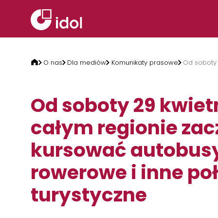
Przejdź do treści
O nas
Dla mediów
Komunikaty prasowe
Od soboty 
Od soboty 29 kwiet
całym regionie za
kursować autobus
rowerowe i inne po
turystyczne