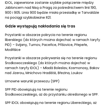
IDOL, zapewnione zostanie szybkie połączenie między
Jabloncem nad Nisą a Pragą za pośrednictwem linii 190,
900 i 905. Linia 900 będzie miała przesiadkę w Tanvaldzie
na pociągi szybkobieżne R21.
Gdzie występują nakładania się tras
Przystanki w obszarze pokrycia na terenie regionu
liberskiego (do których można dojechać w ramach taryfy
PID) – Svijany, Turnov, Paceřice, Příšovice, Přepeře,
Modřišice
Przystanki w obszarze pokrywania się na terenie regionu
Środkowoczeskiego (do których można dojechać w
ramach taryfy IDOL) – Mladá Boleslav, Kosmonosy, Bakov
nad Jizerou, Mnichovo Hradiště, Březina, Loukov
Umowne warunki przewozu (SPP)
SPP PID obowiązują na terenie regionu
Środkowoczeskiego, aż do przystanku określonego w SPP.
SPP IDOL obowiązują na terenie regionu Libereckiego, aż