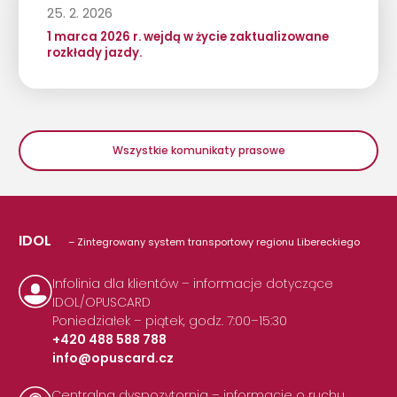
25. 2. 2026
1 marca 2026 r. wejdą w życie zaktualizowane
rozkłady jazdy.
Wszystkie komunikaty prasowe
IDOL
– Zintegrowany system transportowy regionu Libereckiego
Infolinia dla klientów – informacje dotyczące
IDOL/OPUSCARD
Poniedziałek – piątek, godz. 7:00–15:30
+420 488 588 788
info@opuscard.cz
|
Centralna dyspozytornia – informacje o ruchu