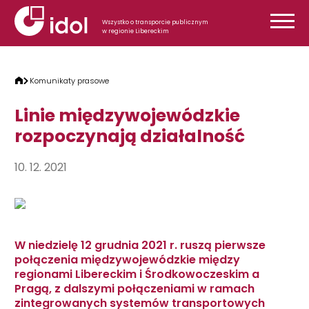
Przejdź do treści
Wszystko o transporcie publicznym
w regionie Libereckim
Komunikaty prasowe
Linie międzywojewódzkie
rozpoczynają działalność
10. 12. 2021
W niedzielę 12 grudnia 2021 r. ruszą pierwsze
połączenia międzywojewódzkie między
regionami Libereckim i Środkowoczeskim a
Pragą, z dalszymi połączeniami w ramach
zintegrowanych systemów transportowych