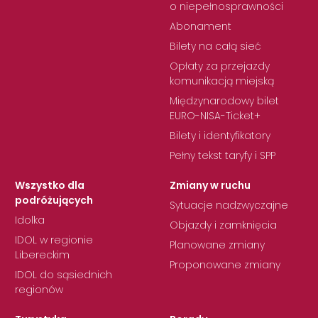
o niepełnosprawności
Abonament
Bilety na całą sieć
Opłaty za przejazdy
komunikacją miejską
Międzynarodowy bilet
EURO-NISA-Ticket+
Bilety i identyfikatory
Pełny tekst taryfy i SPP
Wszystko dla
Zmiany w ruchu
podróżujących
Sytuacje nadzwyczajne
Idolka
Objazdy i zamknięcia
IDOL w regionie
Planowane zmiany
Libereckim
Proponowane zmiany
IDOL do sąsiednich
regionów