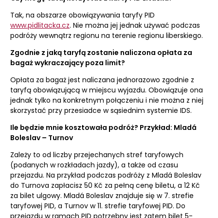
Tak, na obszarze obowiązywania taryfy PID
www.pidlitacka.cz
. Nie można jej jednak używać podczas
podróży wewnątrz regionu na terenie regionu liberskiego.
Zgodnie z jaką taryfą zostanie naliczona opłata za
bagaż wykraczający poza limit?
Opłata za bagaż jest naliczana jednorazowo zgodnie z
taryfą obowiązującą w miejscu wyjazdu. Obowiązuje ona
jednak tylko na konkretnym połączeniu i nie można z niej
skorzystać przy przesiadce w sąsiednim systemie IDS.
Ile będzie mnie kosztowała podróż? Przykład: Mladá
Boleslav – Turnov
Zależy to od liczby przejechanych stref taryfowych
(podanych w rozkładach jazdy), a także od czasu
przejazdu. Na przykład podczas podróży z Mladá Boleslav
do Turnova zapłacisz 50 Kč za pełną cenę biletu, a 12 Kč
za bilet ulgowy. Mladá Boleslav znajduje się w 7. strefie
taryfowej PID, a Turnov w 11. strefie taryfowej PID. Do
przejazdu w ramach PID potrzebny jest zatem bilet 5-