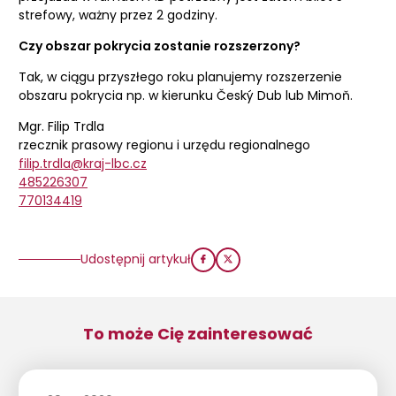
strefowy, ważny przez 2 godziny.
Czy obszar pokrycia zostanie rozszerzony?
Tak, w ciągu przyszłego roku planujemy rozszerzenie
obszaru pokrycia np. w kierunku Český Dub lub Mimoň.
Mgr. Filip Trdla
rzecznik prasowy regionu i urzędu regionalnego
filip.trdla@kraj-lbc.cz
485226307
770134419
Udostępnij artykuł
To może Cię zainteresować