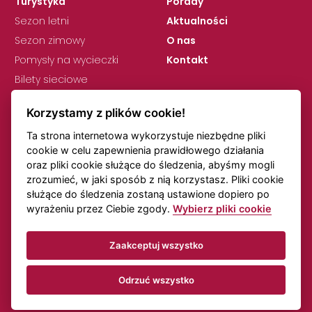
Turystyka
Porady
Sezon letni
Aktualności
Sezon zimowy
O nas
Pomysły na wycieczki
Kontakt
Bilety sieciowe
Korzystamy z plików cookie!
Ta strona internetowa wykorzystuje niezbędne pliki
cookie w celu zapewnienia prawidłowego działania
oraz pliki cookie służące do śledzenia, abyśmy mogli
zrozumieć, w jaki sposób z nią korzystasz. Pliki cookie
RODO
Ustawienia plików cookie
służące do śledzenia zostaną ustawione dopiero po
Uwagi dotyczące rozkładów jazdy
Transport online
wyrażeniu przez Ciebie zgody.
Wybierz pliki cookie
Zaakceptuj wszystko
© KORID LK, spółka z ograniczoną odpowiedzialnością,
Wszelkie prawa zastrzeżone.
Odrzuć wszystko
Utworzono w
Beneš & Michl