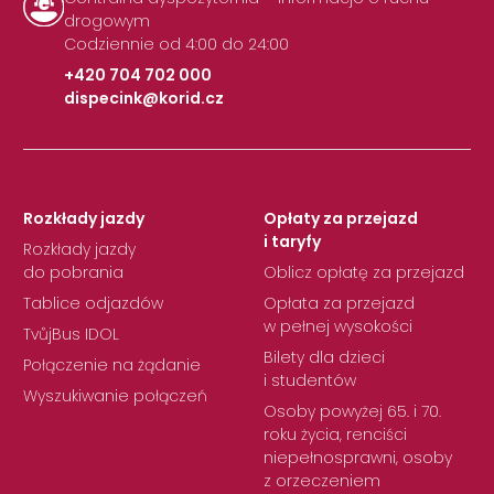
drogowym
Codziennie od 4:00 do 24:00
+420 704 702 000
dispecink@korid.cz
|
Rozkłady jazdy
Opłaty za przejazd
i taryfy
Rozkłady jazdy
do pobrania
Oblicz opłatę za przejazd
Tablice odjazdów
Opłata za przejazd
w pełnej wysokości
TvůjBus IDOL
Bilety dla dzieci
Połączenie na żądanie
i studentów
Wyszukiwanie połączeń
Osoby powyżej 65. i 70.
roku życia, renciści
niepełnosprawni, osoby
z orzeczeniem