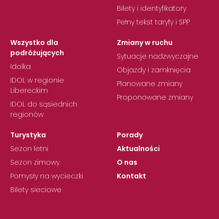
Bilety i identyfikatory
Pełny tekst taryfy i SPP
Wszystko dla
Zmiany w ruchu
podróżujących
Sytuacje nadzwyczajne
Idolka
Objazdy i zamknięcia
IDOL w regionie
Planowane zmiany
Libereckim
Proponowane zmiany
IDOL do sąsiednich
regionów
Turystyka
Porady
Sezon letni
Aktualności
Sezon zimowy
O nas
Pomysły na wycieczki
Kontakt
Bilety sieciowe