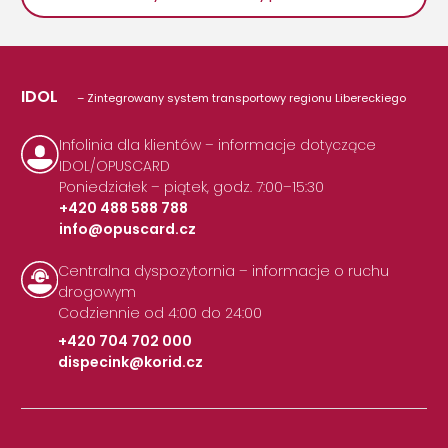
IDOL
– Zintegrowany system transportowy regionu Libereckiego
Infolinia dla klientów – informacje dotyczące
IDOL/OPUSCARD
Poniedziałek – piątek, godz. 7:00–15:30
+420 488 588 788
info@opuscard.cz
|
Centralna dyspozytornia – informacje o ruchu
drogowym
Codziennie od 4:00 do 24:00
+420 704 702 000
dispecink@korid.cz
|