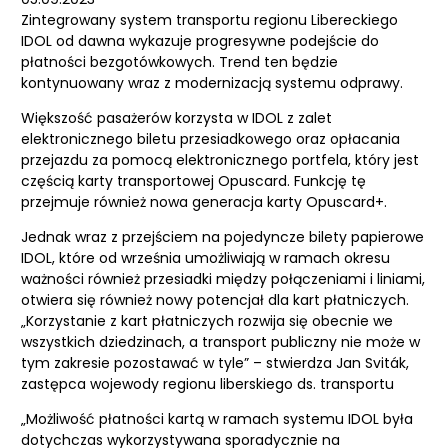
Zintegrowany system transportu regionu Libereckiego
IDOL od dawna wykazuje progresywne podejście do
płatności bezgotówkowych. Trend ten będzie
kontynuowany wraz z modernizacją systemu odprawy.
Większość pasażerów korzysta w IDOL z zalet
elektronicznego biletu przesiadkowego oraz opłacania
przejazdu za pomocą elektronicznego portfela, który jest
częścią karty transportowej Opuscard. Funkcję tę
przejmuje również nowa generacja karty Opuscard+.
Jednak wraz z przejściem na pojedyncze bilety papierowe
IDOL, które od września umożliwiają w ramach okresu
ważności również przesiadki między połączeniami i liniami,
otwiera się również nowy potencjał dla kart płatniczych.
„Korzystanie z kart płatniczych rozwija się obecnie we
wszystkich dziedzinach, a transport publiczny nie może w
tym zakresie pozostawać w tyle” – stwierdza Jan Sviták,
zastępca wojewody regionu liberskiego ds. transportu
„Możliwość płatności kartą w ramach systemu IDOL była
dotychczas wykorzystywana sporadycznie na