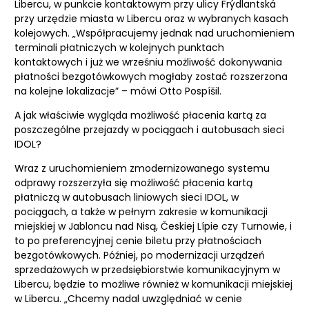
Libercu, w punkcie kontaktowym przy ulicy Frýdlantská
przy urzędzie miasta w Libercu oraz w wybranych kasach
kolejowych. „Współpracujemy jednak nad uruchomieniem
terminali płatniczych w kolejnych punktach
kontaktowych i już we wrześniu możliwość dokonywania
płatności bezgotówkowych mogłaby zostać rozszerzona
na kolejne lokalizacje” – mówi Otto Pospíšil.
A jak właściwie wygląda możliwość płacenia kartą za
poszczególne przejazdy w pociągach i autobusach sieci
IDOL?
Wraz z uruchomieniem zmodernizowanego systemu
odprawy rozszerzyła się możliwość płacenia kartą
płatniczą w autobusach liniowych sieci IDOL, w
pociągach, a także w pełnym zakresie w komunikacji
miejskiej w Jabloncu nad Nisą, Českiej Lípie czy Turnowie, i
to po preferencyjnej cenie biletu przy płatnościach
bezgotówkowych. Później, po modernizacji urządzeń
sprzedażowych w przedsiębiorstwie komunikacyjnym w
Libercu, będzie to możliwe również w komunikacji miejskiej
w Libercu. „Chcemy nadal uwzględniać w cenie