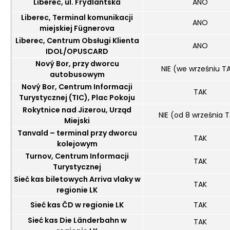
Liberec, ul. Frýdlantská
ANO
Liberec, Terminal komunikacji
ANO
miejskiej Fügnerova
Liberec, Centrum Obsługi Klienta
ANO
IDOL/OPUSCARD
Nový Bor, przy dworcu
NIE (we wrześniu T
autobusowym
Nový Bor, Centrum Informacji
TAK
Turystycznej (TIC), Plac Pokoju
Rokytnice nad Jizerou, Urząd
NIE (od 8 września 
Miejski
Tanvald – terminal przy dworcu
TAK
kolejowym
Turnov, Centrum Informacji
TAK
Turystycznej
Sieć kas biletowych Arriva vlaky w
TAK
regionie LK
Sieć kas ČD w regionie LK
TAK
Sieć kas Die Länderbahn w
TAK