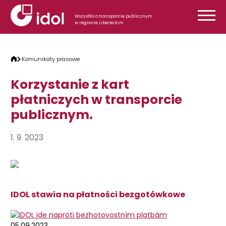
Przejdź do treści
Wszystko o transporcie publicznym
w regionie Libereckim
Komunikaty prasowe
Korzystanie z kart
płatniczych w transporcie
publicznym.
1. 9. 2023
IDOL stawia na płatności bezgotówkowe
05.09.2023