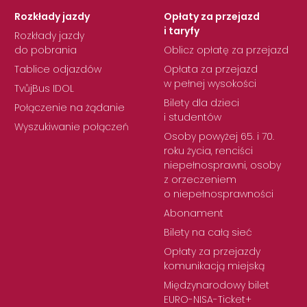
Rozkłady jazdy
Opłaty za przejazd
i taryfy
Rozkłady jazdy
do pobrania
Oblicz opłatę za przejazd
Tablice odjazdów
Opłata za przejazd
w pełnej wysokości
TvůjBus IDOL
Bilety dla dzieci
Połączenie na żądanie
i studentów
Wyszukiwanie połączeń
Osoby powyżej 65. i 70.
roku życia, renciści
niepełnosprawni, osoby
z orzeczeniem
o niepełnosprawności
Abonament
Bilety na całą sieć
Opłaty za przejazdy
komunikacją miejską
Międzynarodowy bilet
EURO-NISA-Ticket+