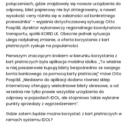
połączeniach, gdzie znajdowały się nowsze urządzenia do
odprawy, bilet papierowy nie był zintegrowany, a nawet
wysokość ceny różniła się w zależności od konkretnego
przewoźnika” – wyjaśnia dotychczasową sytuację Otto
Pospíšil, dyrektor wykonawczy regionalnego koordynatora
transportu, spółki KORID LK. Obecnie jednak sytuacja
ulega radykalnej zmianie, a oferta korzystania z kart
płatniczych zyskuje na popularności.
Pierwszym znaczącym krokiem w kierunku korzystania z
kart płatniczych była aplikacja mobilna Idolka. „To właśnie
w niej pasażerowie kupują bilety bezpośrednio ze swojego
konta bankowego za pomocą karty płatniczej” mówi Otto
Pospíšil. „Niedawno do aplikacji dodano również sklep
internetowy oferujący wielodniowe bilety okresowe, a od
września nie tylko prawie wszystkie urządzenia do
odprawy w pojazdach IDOL, ale stopniowo także wybrane
punkty sprzedaży z wyprzedzeniem”.
Gdzie zatem będzie można korzystać z kart płatniczych w
ramach systemu IDOL?