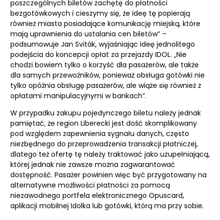
poszczególnych biletów zachętę do płatności
bezgotówkowych i cieszymy się, że ideę tę popierają
również miasta posiadające komunikację miejską, które
mają uprawnienia do ustalania cen biletów” –
podsumowuje Jan Sviták, wyjaśniając ideę jednolitego
podejścia do koncepcji opłat za przejazdy IDOL. „Nie
chodzi bowiem tylko o korzyść dla pasażerów, ale także
dla samych przewoźników, ponieważ obsługa gotówki nie
tylko opóźnia obsługę pasażerów, ale wiąże się również z
opłatami manipulacyjnymi w bankach”.
W przypadku zakupu pojedynczego biletu należy jednak
pamiętać, że region Liberecki jest dość skomplikowany
pod względem zapewnienia sygnału danych, często
niezbędnego do przeprowadzenia transakcji płatniczej,
dlatego też ofertę tę należy traktować jako uzupełniającą,
której jednak nie zawsze można zagwarantować
dostępność. Pasażer powinien więc być przygotowany na
alternatywne możliwości płatności za pomocą
niezawodnego portfela elektronicznego Opuscard,
aplikacji mobilnej Idolka lub gotówki, którą ma przy sobie.