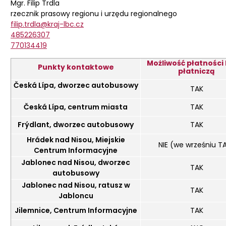
Mgr. Filip Trdla
rzecznik prasowy regionu i urzędu regionalnego
filip.trdla@kraj-lbc.cz
485226307
770134419
Możliwość płatności
Punkty kontaktowe
płatniczą
Česká Lípa, dworzec autobusowy
TAK
Česká Lípa, centrum miasta
TAK
Frýdlant, dworzec autobusowy
TAK
Hrádek nad Nisou, Miejskie
NIE (we wrześniu T
Centrum Informacyjne
Jablonec nad Nisou, dworzec
TAK
autobusowy
Jablonec nad Nisou, ratusz w
TAK
Jabloncu
Jilemnice, Centrum Informacyjne
TAK