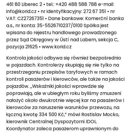
461 80 Liberec 2 • tel.: +420 488 588 788 e-mail:
info@korid.cz • nr identyfikacyjny: 272 67 351 • nr
VAT: CZ27267351 • Dane bankowe: Komerční banka
a.s., nr konta: 35-5526710237/0100 Spółka jest
wpisana do rejestru handlowego prowadzonego
przez Sąd Okręgowy w Ústí nad Labem, sekcja C,
pozycja 21625 • www.korid.cz
Kontrola jakości odbywa się również bezpośrednio
w pojazdach. Kontrolerzy skupiają się nie tylko na
przestrzeganiu przepisów taryfowych w ramach
kontroli pasażerów i kierowców, ale także na jakości
pojazdów. „Wskaźniki jakości wprawdzie się
poprawiają, ale w ubiegłym roku byliśmy zmuszeni
nałożyć około dwukrotnie więcej kar na pasażerów i
kierowców za naruszenie warunków przewozu, na
łączną kwotę 334 500 Kč,” mówi Rostislav Mocko,
kierownik Centralnej Dyspozytorni IDOL.
Koordynator zaleca pasażerom uprawnionym do