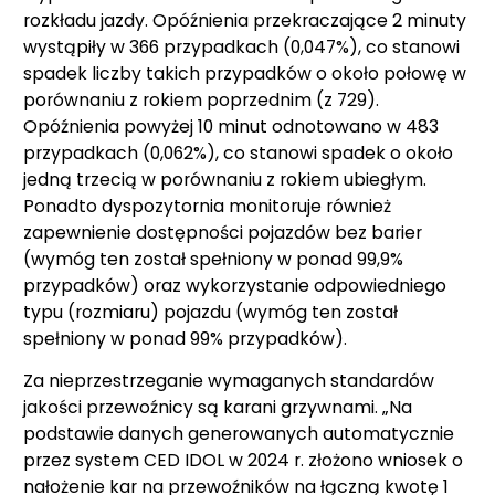
rozkładu jazdy. Opóźnienia przekraczające 2 minuty
wystąpiły w 366 przypadkach (0,047%), co stanowi
spadek liczby takich przypadków o około połowę w
porównaniu z rokiem poprzednim (z 729).
Opóźnienia powyżej 10 minut odnotowano w 483
przypadkach (0,062%), co stanowi spadek o około
jedną trzecią w porównaniu z rokiem ubiegłym.
Ponadto dyspozytornia monitoruje również
zapewnienie dostępności pojazdów bez barier
(wymóg ten został spełniony w ponad 99,9%
przypadków) oraz wykorzystanie odpowiedniego
typu (rozmiaru) pojazdu (wymóg ten został
spełniony w ponad 99% przypadków).
Za nieprzestrzeganie wymaganych standardów
jakości przewoźnicy są karani grzywnami. „Na
podstawie danych generowanych automatycznie
przez system CED IDOL w 2024 r. złożono wniosek o
nałożenie kar na przewoźników na łączną kwotę 1