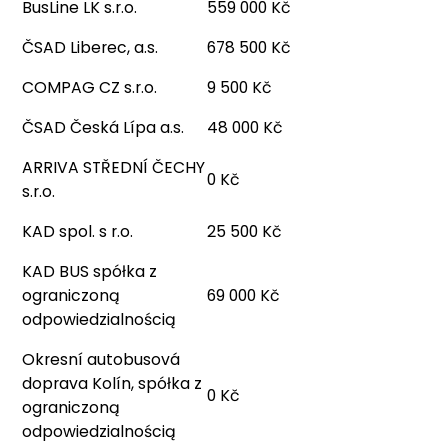
BusLine LK s.r.o.
559 000 Kč
ČSAD Liberec, a.s.
678 500 Kč
COMPAG CZ s.r.o.
9 500 Kč
ČSAD Česká Lípa a.s.
48 000 Kč
ARRIVA STŘEDNÍ ČECHY
0 Kč
s.r.o.
KAD spol. s r.o.
25 500 Kč
KAD BUS spółka z
ograniczoną
69 000 Kč
odpowiedzialnością
Okresní autobusová
doprava Kolín, spółka z
0 Kč
ograniczoną
odpowiedzialnością