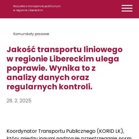
Przejdź do treści
Wszystko o transporcie publicznym
w regionie Libereckim
Komunikaty prasowe
Jakość transportu liniowego
w regionie Libereckim ulega
poprawie. Wynika to z
analizy danych oraz
regularnych kontroli.
28. 2. 2025
Koordynator Transportu Publicznego (KORID LK),
który między innymi nadzoruje przestrzeganie norm