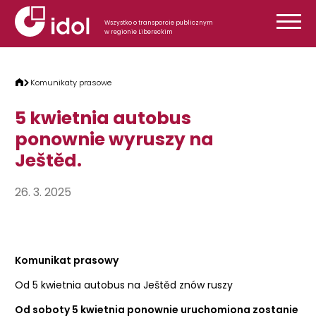
Przejdź do treści
Wszystko o transporcie publicznym
w regionie Libereckim
Komunikaty prasowe
5 kwietnia autobus
ponownie wyruszy na
Ještěd.
26. 3. 2025
Komunikat prasowy
Od 5 kwietnia autobus na Ještěd znów ruszy
Od soboty 5 kwietnia ponownie uruchomiona zostanie