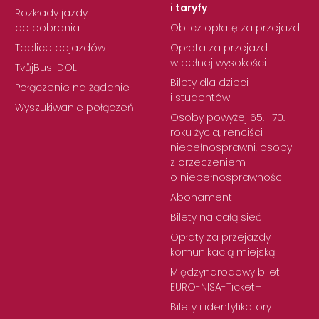
i taryfy
Rozkłady jazdy
do pobrania
Oblicz opłatę za przejazd
Tablice odjazdów
Opłata za przejazd
w pełnej wysokości
TvůjBus IDOL
Bilety dla dzieci
Połączenie na żądanie
i studentów
Wyszukiwanie połączeń
Osoby powyżej 65. i 70.
roku życia, renciści
niepełnosprawni, osoby
z orzeczeniem
o niepełnosprawności
Abonament
Bilety na całą sieć
Opłaty za przejazdy
komunikacją miejską
Międzynarodowy bilet
EURO-NISA-Ticket+
Bilety i identyfikatory