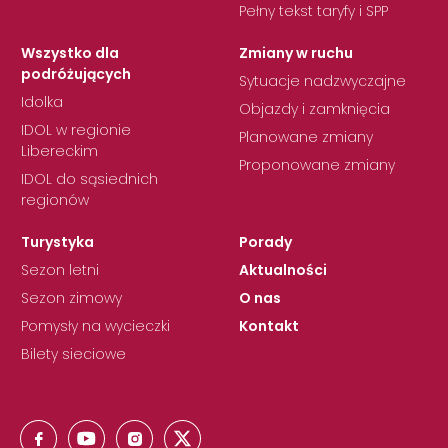
Pełny tekst taryfy i SPP
Wszystko dla
Zmiany w ruchu
podróżujących
Sytuacje nadzwyczajne
Idolka
Objazdy i zamknięcia
IDOL w regionie
Planowane zmiany
Libereckim
Proponowane zmiany
IDOL do sąsiednich
regionów
Turystyka
Porady
Sezon letni
Aktualności
Sezon zimowy
O nas
Pomysły na wycieczki
Kontakt
Bilety sieciowe