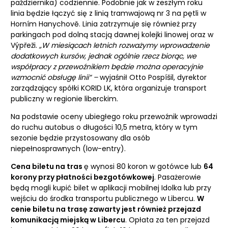
października) codziennie. Podobnie jak w zeszłym roku
linia będzie łączyć się z linią tramwajową nr 3 na pętli w
Horním Hanychově. Linia zatrzymuje się również przy
parkingach pod dolną stacją dawnej kolejki linowej oraz w
Výpřeži.
„W miesiącach letnich rozważymy wprowadzenie
dodatkowych kursów, jednak ogólnie rzecz biorąc, we
współpracy z przewoźnikiem będzie można operacyjnie
wzmocnić obsługę linii” –
wyjaśnił Otto Pospíšil, dyrektor
zarządzający spółki KORID LK, która organizuje transport
publiczny w regionie liberckim.
Na podstawie oceny ubiegłego roku przewoźnik wprowadzi
do ruchu autobus o długości 10,5 metra, który w tym
sezonie będzie przystosowany dla osób
niepełnosprawnych (low-entry).
Cena biletu na tras
ę wynosi 80 koron w gotówce lub
64
korony przy płatności bezgotówkowej
. Pasażerowie
będą mogli kupić bilet w aplikacji mobilnej Idolka lub przy
wejściu do środka transportu publicznego w Libercu.
W
cenie biletu na trasę zawarty jest również przejazd
komunikacją miejską w Libercu
. Opłata za ten przejazd