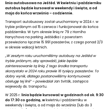
linia autobusowa na Ještěd. W kwietniu i październiku
autobus będzie kursował w weekendy i święta, a od
maja do końca września – codziennie.
Transport autobusowy został uruchomiony w 2024 r. w
trybie próbnym od 15 czerwca i funkcjonował do końca
października. W tym okresie linią nr 79 z Horního
Hanychova na parking Ještědka i z powrotem
przewieziono łącznie 15 991 pasażerów, z czego ponad 2/3
w okresie wakacji letnich.
„W zeszłym roku uruchomiliśmy autobusy na Ještěd w
trybie próbnym, aby sprawdzić, jakie będzie
zainteresowanie tą linią. Z tego środka transportu
skorzystało w 2024 roku prawie 16 tysięcy pasażerów. To
dobry wynik, dlatego postanowiliśmy kontynuować
obsługę tej linii” – powiedział
Jan Sviták, zastępca
wojewody ds. transportu.
W 2025 r.
linia będzie kursować w godzinach od ok. 9:30
do 17:30 co godzinę, w
kwietniu i październiku w
weekendy i święta, a od maja do września (lub do 3