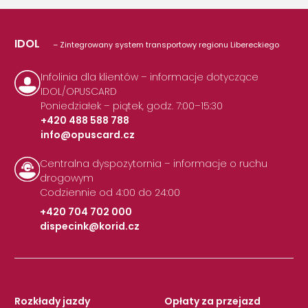
IDOL
– Zintegrowany system transportowy regionu Libereckiego
Infolinia dla klientów – informacje dotyczące
IDOL/OPUSCARD
Poniedziałek – piątek, godz. 7:00–15:30
+420 488 588 788
info@opuscard.cz
|
Centralna dyspozytornia – informacje o ruchu
drogowym
Codziennie od 4:00 do 24:00
+420 704 702 000
dispecink@korid.cz
|
Rozkłady jazdy
Opłaty za przejazd