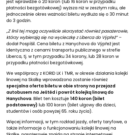
jest wprawdzie o 20 koron (lub 16 koron w przypadku
płatności bezgotówkowej) wyższa niż w zeszłym roku, ale
jednocześnie okres ważności biletu wydłuża się o 30 minut
do 3 godzin.
„Z linii tej mogą oczywiście skorzystać również pasażerowie,
którzy wybierają się na wycieczkę z Liberca do Výpřež” –
dodał Pospíšil. Cena biletu z Hanychova do Výpřež jest
identyczna z cenami transportu publicznego w strefie
Liberca, tj. w tym przypadku 34 korony, lub 28 koron w
przypadku płatności bezgotówkowej.
We współpracy z KORID LK i TMR, w okresie działania kolejki
linowej na Skalkę wprowadzona zostanie również
specjalna oferta biletu w obie strony na przejazd
autobusem na Ještěd i powrót kolejką linową do
Hanychova
. Bilet ten kosztuje
140 koron (bilet
podstawowy)
lub 100 koron (bilet ulgowy dla dzieci,
studentów i osób powyżej 65. roku życia).
Więcej informacji, w tym rozkład jazdy, oferty taryfowe, a
także informacje o funkcjonowaniu kolejki linowej na
Skalkę, pasażerowie znajdą na stronie internetowej