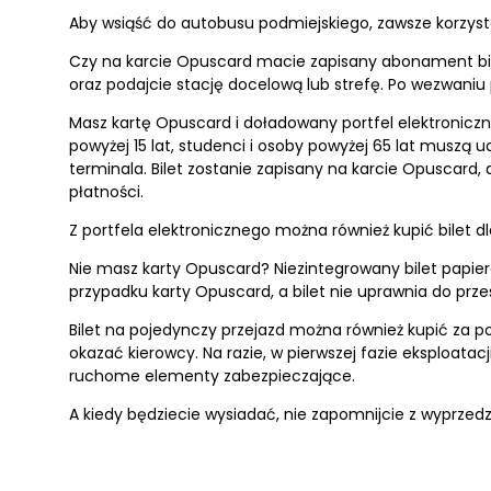
Aby wsiąść do autobusu podmiejskiego, zawsze korzysta
Czy na karcie Opuscard macie zapisany abonament bil
oraz podajcie stację docelową lub strefę. Po wezwaniu 
Masz kartę Opuscard i doładowany portfel elektroniczny?
powyżej 15 lat, studenci i osoby powyżej 65 lat mus
terminala. Bilet zostanie zapisany na karcie Opuscard,
płatności.
Z portfela elektronicznego można również kupić bilet dl
Nie masz karty Opuscard? Niezintegrowany bilet papier
przypadku karty Opuscard, a bilet nie uprawnia do prze
Bilet na pojedynczy przejazd można również kupić za p
okazać kierowcy. Na razie, w pierwszej fazie eksploata
ruchome elementy zabezpieczające.
A kiedy będziecie wysiadać, nie zapomnijcie z wyprze