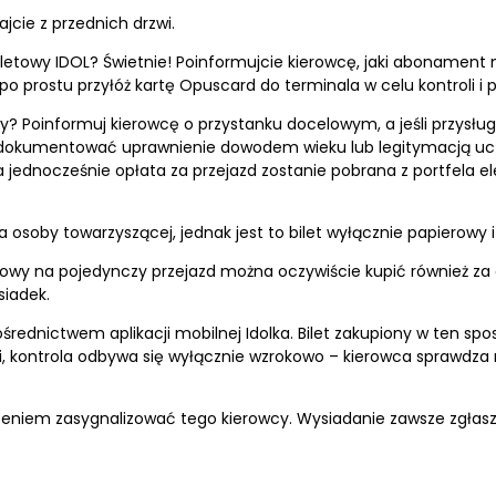
jcie z przednich drzwi.
etowy IDOL? Świetnie! Poinformujcie kierowcę, jaki abonament
po prostu przyłóż kartę Opuscard do terminala w celu kontroli i 
 Poinformuj kierowcę o przystanku docelowym, a jeśli przysługuje
zą udokumentować uprawnienie dowodem wieku lub legitymacją uc
 a jednocześnie opłata za przejazd zostanie pobrana z portfela 
a osoby towarzyszącej, jednak jest to bilet wyłącznie papierowy 
owy na pojedynczy przejazd można oczywiście kupić również za g
siadek.
ośrednictwem aplikacji mobilnej Idolka. Bilet zakupiony w ten s
cji, kontrola odbywa się wyłącznie wzrokowo – kierowca sprawdza
dzeniem zasygnalizować tego kierowcy. Wysiadanie zawsze zgłas