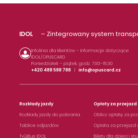
IDOL
– Zintegrowany system transpo
Infolinia dla klientów – informacje dotyczące
IDOL/OPUSCARD
Poniedziałek – piątek, godz. 7:00–15:30
+420 488 588 788
|
info@opuscard.cz
Rozkłady jazdy
Opłaty za przejazd 
Rozkłady jazdy do pobrania
Oblicz opłatę za pr
Tablice odjazdów
Opłata za przejazd 
TvůjBus IDOL
Bilety dla dzieci i s