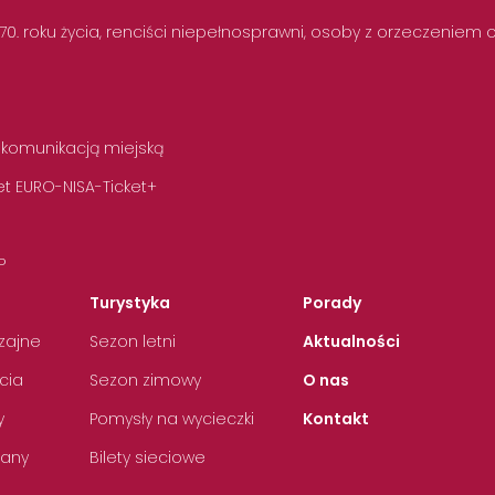
 70. roku życia, renciści niepełnosprawni, osoby z orzeczeniem
 komunikacją miejską
t EURO-NISA-Ticket+
P
Turystyka
Porady
zajne
Sezon letni
Aktualności
cia
Sezon zimowy
O nas
y
Pomysły na wycieczki
Kontakt
any
Bilety sieciowe