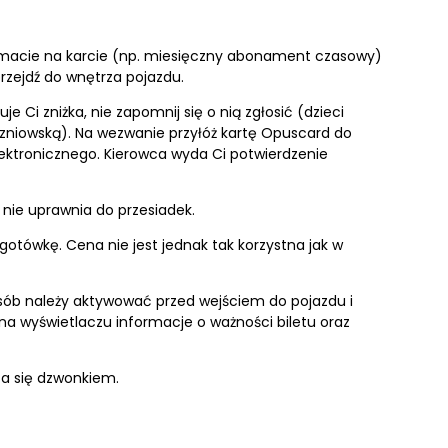
 macie na karcie (np. miesięczny abonament czasowy)
przejdź do wnętrza pojazdu.
 Ci zniżka, nie zapomnij się o nią zgłosić (dzieci
zniowską). Na wezwanie przyłóż kartę Opuscard do
elektronicznego. Kierowca wyda Ci potwierdzenie
i nie uprawnia do przesiadek.
otówkę. Cena nie jest jednak tak korzystna jak w
posób należy aktywować przed wejściem do pojazdu i
 na wyświetlaczu informacje o ważności biletu oraz
za się dzwonkiem.