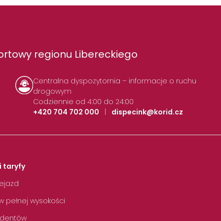
rtowy regionu Libereckiego
Centralna dyspozytornia – informacje o ruchu
drogowym
Codziennie od 4:00 do 24:00
+420 704 702 000
|
dispecink@korid.cz
i taryfy
zejazd
w pełnej wysokości
tudentów