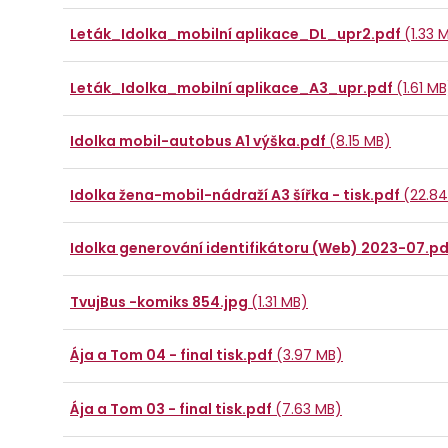
Leták_Idolka_mobilní aplikace_DL_upr2.pdf
(1.33 
Leták_Idolka_mobilní aplikace_A3_upr.pdf
(1.61 MB
Idolka mobil-autobus A1 výška.pdf
(8.15 MB)
Idolka žena-mobil-nádraží A3 šířka - tisk.pdf
(22.8
Idolka generování identifikátoru (Web) 2023-07.p
TvujBus -komiks 854.jpg
(1.31 MB)
Ája a Tom 04 - final tisk.pdf
(3.97 MB)
Ája a Tom 03 - final tisk.pdf
(7.63 MB)