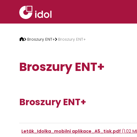
Przejdź do treści
Broszury ENT+
Broszury ENT+
Broszury ENT+
Broszury ENT+
Leták_Idolka_mobilní aplikace_A5_tisk.pdf
(1.02 M