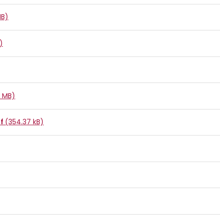
MB)
)
4 MB)
df
(354.37 kB)