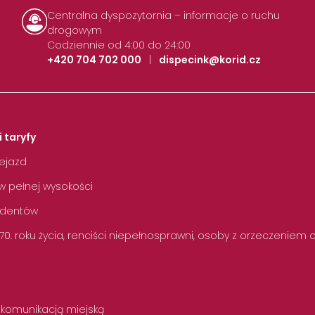
Centralna dyspozytornia – informacje o ruchu
drogowym
Codziennie od 4:00 do 24:00
+420 704 702 000
|
dispecink@korid.cz
i taryfy
zejazd
w pełnej wysokości
tudentów
 70. roku życia, renciści niepełnosprawni, osoby z orzeczeniem
 komunikacją miejską