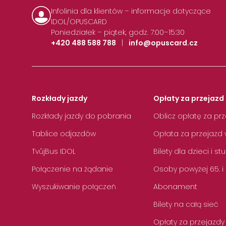
Infolinia dla klientów – informacje dotyczące
IDOL/OPUSCARD
Poniedziałek – piątek, godz. 7:00–15:30
+420 488 588 788
|
info@opuscard.cz
Rozkłady jazdy
Opłaty za przejazd 
Rozkłady jazdy do pobrania
Oblicz opłatę za pr
Tablice odjazdów
Opłata za przejazd 
TvůjBus IDOL
Bilety dla dzieci i s
Połączenie na żądanie
Osoby powyżej 65. i
Wyszukiwanie połączeń
Abonament
Bilety na całą sieć
Opłaty za przejazdy