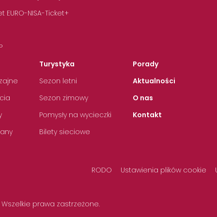
t EURO-NISA-Ticket+
P
Turystyka
Porady
zajne
Sezon letni
Aktualności
cia
Sezon zimowy
O nas
y
Pomysły na wycieczki
Kontakt
any
Bilety sieciowe
RODO
Ustawienia plików cookie
 Wszelkie prawa zastrzeżone.