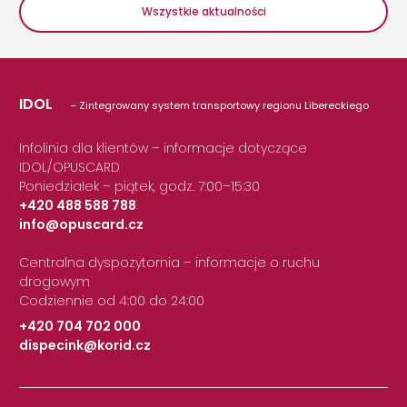
Wszystkie aktualności
IDOL
– Zintegrowany system transportowy regionu Libereckiego
Infolinia dla klientów – informacje dotyczące
IDOL/OPUSCARD
Poniedziałek – piątek, godz. 7:00–15:30
+420 488 588 788
info@opuscard.cz
|
Centralna dyspozytornia – informacje o ruchu
drogowym
Codziennie od 4:00 do 24:00
+420 704 702 000
dispecink@korid.cz
|