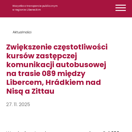
Przejdź do treści
Wszystko o transporcie publicznym
w regionie Libereckim
Aktualności
Zwiększenie częstotliwości
kursów zastępczej
komunikacji autobusowej
na trasie 089 między
Libercem, Hrádkiem nad
Nisą a Zittau
27. 11. 2025