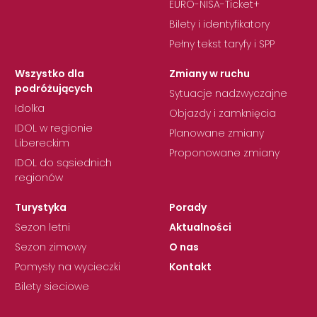
EURO-NISA-Ticket+
Bilety i identyfikatory
Pełny tekst taryfy i SPP
Wszystko dla
Zmiany w ruchu
podróżujących
Sytuacje nadzwyczajne
Idolka
Objazdy i zamknięcia
IDOL w regionie
Planowane zmiany
Libereckim
Proponowane zmiany
IDOL do sąsiednich
regionów
Turystyka
Porady
Sezon letni
Aktualności
Sezon zimowy
O nas
Pomysły na wycieczki
Kontakt
Bilety sieciowe