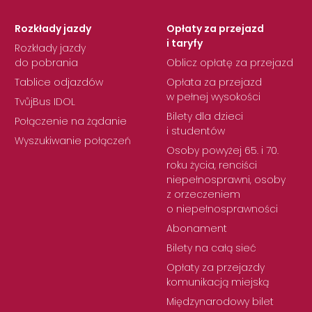
Rozkłady jazdy
Opłaty za przejazd
i taryfy
Rozkłady jazdy
do pobrania
Oblicz opłatę za przejazd
Tablice odjazdów
Opłata za przejazd
w pełnej wysokości
TvůjBus IDOL
Bilety dla dzieci
Połączenie na żądanie
i studentów
Wyszukiwanie połączeń
Osoby powyżej 65. i 70.
roku życia, renciści
niepełnosprawni, osoby
z orzeczeniem
o niepełnosprawności
Abonament
Bilety na całą sieć
Opłaty za przejazdy
komunikacją miejską
Międzynarodowy bilet