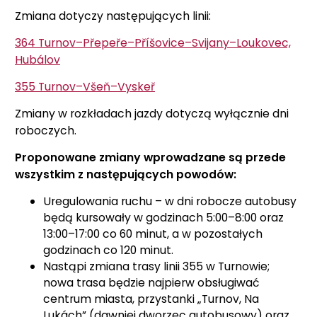
Zmiana dotyczy następujących linii:
364 Turnov–Přepeře–Příšovice–Svijany–Loukovec,
Hubálov
355 Turnov–Všeň–Vyskeř
Zmiany w rozkładach jazdy dotyczą wyłącznie dni
roboczych.
Proponowane zmiany wprowadzane są przede
wszystkim z następujących powodów:
Uregulowania ruchu – w dni robocze autobusy
będą kursowały w godzinach 5:00–8:00 oraz
13:00–17:00 co 60 minut, a w pozostałych
godzinach co 120 minut.
Nastąpi zmiana trasy linii 355 w Turnowie;
nowa trasa będzie najpierw obsługiwać
centrum miasta, przystanki „Turnov, Na
Lukách” (dawniej dworzec autobusowy) oraz