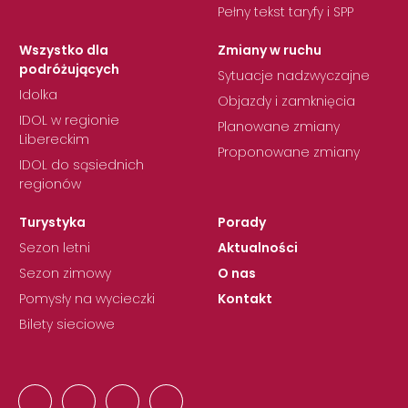
Pełny tekst taryfy i SPP
Wszystko dla
Zmiany w ruchu
podróżujących
Sytuacje nadzwyczajne
Idolka
Objazdy i zamknięcia
IDOL w regionie
Planowane zmiany
Libereckim
Proponowane zmiany
IDOL do sąsiednich
regionów
Turystyka
Porady
Sezon letni
Aktualności
Sezon zimowy
O nas
Pomysły na wycieczki
Kontakt
Bilety sieciowe