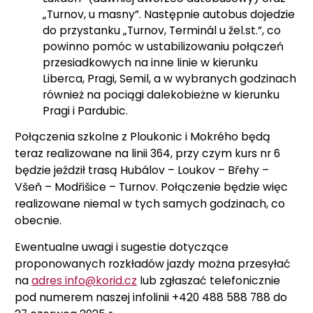
„Turnov, u masny”. Następnie autobus dojedzie
do przystanku „Turnov, Terminál u žel.st.”, co
powinno pomóc w ustabilizowaniu połączeń
przesiadkowych na inne linie w kierunku
Liberca, Pragi, Semil, a w wybranych godzinach
również na pociągi dalekobieżne w kierunku
Pragi i Pardubic.
Połączenia szkolne z Ploukonic i Mokrého będą
teraz realizowane na linii 364, przy czym kurs nr 6
będzie jeździł trasą Hubálov – Loukov – Břehy –
Všeň – Modřišice – Turnov. Połączenie będzie więc
realizowane niemal w tych samych godzinach, co
obecnie.
Ewentualne uwagi i sugestie dotyczące
proponowanych rozkładów jazdy można przesyłać
na
adres info@korid.cz
lub zgłaszać telefonicznie
pod numerem naszej infolinii +420 488 588 788 do