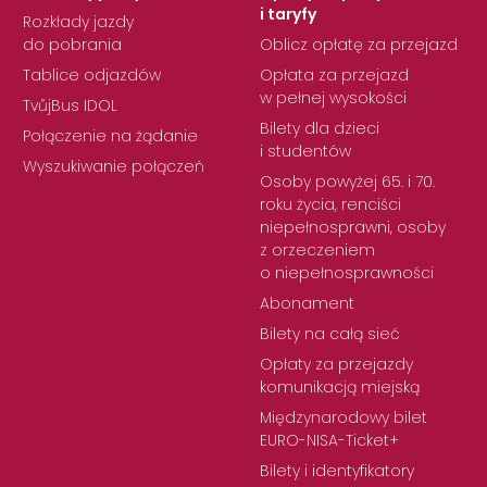
i taryfy
Rozkłady jazdy
do pobrania
Oblicz opłatę za przejazd
Tablice odjazdów
Opłata za przejazd
w pełnej wysokości
TvůjBus IDOL
Bilety dla dzieci
Połączenie na żądanie
i studentów
Wyszukiwanie połączeń
Osoby powyżej 65. i 70.
roku życia, renciści
niepełnosprawni, osoby
z orzeczeniem
o niepełnosprawności
Abonament
Bilety na całą sieć
Opłaty za przejazdy
komunikacją miejską
Międzynarodowy bilet
EURO-NISA-Ticket+
Bilety i identyfikatory