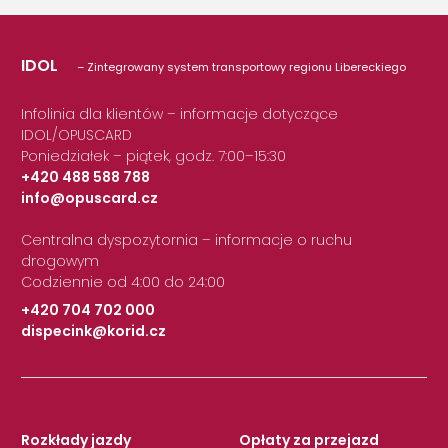
IDOL
– Zintegrowany system transportowy regionu Libereckiego
Infolinia dla klientów – informacje dotyczące
IDOL/OPUSCARD
Poniedziałek – piątek, godz. 7:00–15:30
+420 488 588 788
info@opuscard.cz
|
Centralna dyspozytornia – informacje o ruchu
drogowym
Codziennie od 4:00 do 24:00
+420 704 702 000
dispecink@korid.cz
|
Rozkłady jazdy
Opłaty za przejazd