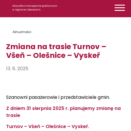
Przejdź do treści
Wszystko o transporcie publicznym
w regionie Libereckim
Aktualności
Zmiana na trasie Turnov –
Všeň – Olešnice – Vyskeř
13. 6. 2025
Szanowni pasażerowie i przedstawiciele gmin.
Z dniem 31 sierpnia 2025 r. planujemy zmianę na
trasie
Turnov – Všeň – Olešnice – Vyskeř.