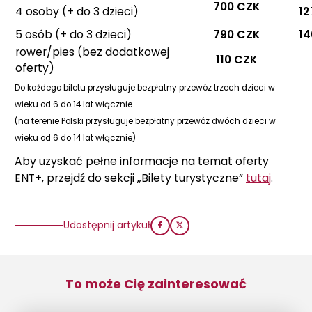
700
CZK
4 osoby (+ do 3 dzieci)
12
5 osób (+ do 3 dzieci)
790 CZK
14
rower/pies (bez dodatkowej
110 CZK
oferty)
Do każdego biletu przysługuje bezpłatny przewóz trzech dzieci w
wieku od 6 do 14 lat włącznie
(na terenie Polski przysługuje bezpłatny przewóz dwóch dzieci w
wieku od 6 do 14 lat włącznie)
Aby uzyskać pełne informacje na temat oferty
ENT+, przejdź do sekcji „Bilety turystyczne”
tutaj
.
Udostępnij artykuł
To może Cię zainteresować