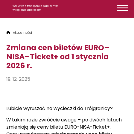
Przejdź do treści
Wszystko o transporcie publicznym
w regionie Libereckim
Aktualności
Zmiana cen biletów EURO–
NISA–Ticket+ od 1 stycznia
2026 r.
19. 12. 2025
Lubicie wyruszać na wycieczki do Trójgranicy?
W takim razie zwróćcie uwagę – po dwóch latach
zmieniają się ceny biletu EURO-NISA-Ticket+.