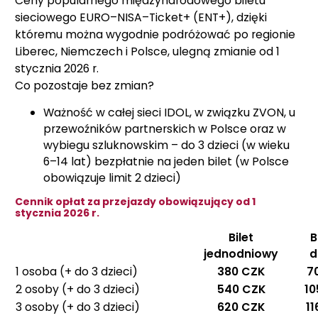
Ceny popularnego międzynarodowego biletu
sieciowego EURO–NISA–Ticket+ (ENT+), dzięki
któremu można wygodnie podróżować po regionie
Liberec, Niemczech i Polsce, ulegną zmianie od 1
stycznia 2026 r.
Co pozostaje bez zmian?
Ważność w całej sieci IDOL, w związku ZVON, u
przewoźników partnerskich w Polsce oraz w
wybiegu szluknowskim – do 3 dzieci (w wieku
6–14 lat) bezpłatnie na jeden bilet (w Polsce
obowiązuje limit 2 dzieci)
Cennik opłat za przejazdy obowiązujący od 1
stycznia 2026 r.
Bilet
B
jednodniowy
d
1 osoba (+ do 3 dzieci)
380 CZK
7
2 osoby (+ do 3 dzieci)
540 CZK
10
3 osoby (+ do 3 dzieci)
620 CZK
1