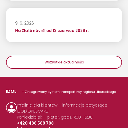
9. 6. 2026
Na Zlaté návrší od 13 czerwca 2026 r.
Wszystkie aktualności
IDOL
– Zintegrowany system transportowy regionu Libereckiego
Infolinia dla klientów – informacje dotyczące
IDOL/OPUSCARD
Poniedziałek – piątek, godz. 7:00–15:30
+420 488 588 788