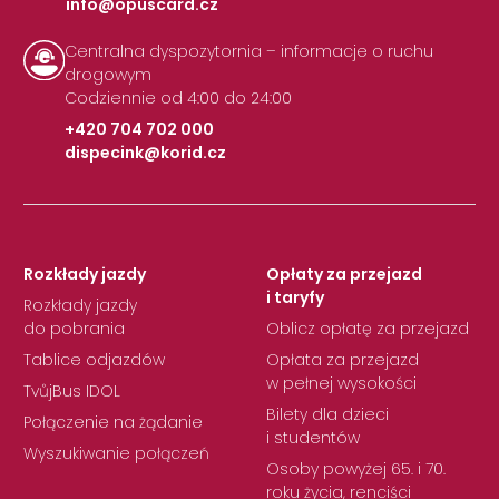
info@opuscard.cz
|
Centralna dyspozytornia – informacje o ruchu
drogowym
Codziennie od 4:00 do 24:00
+420 704 702 000
dispecink@korid.cz
|
Rozkłady jazdy
Opłaty za przejazd
i taryfy
Rozkłady jazdy
do pobrania
Oblicz opłatę za przejazd
Tablice odjazdów
Opłata za przejazd
w pełnej wysokości
TvůjBus IDOL
Bilety dla dzieci
Połączenie na żądanie
i studentów
Wyszukiwanie połączeń
Osoby powyżej 65. i 70.
roku życia, renciści