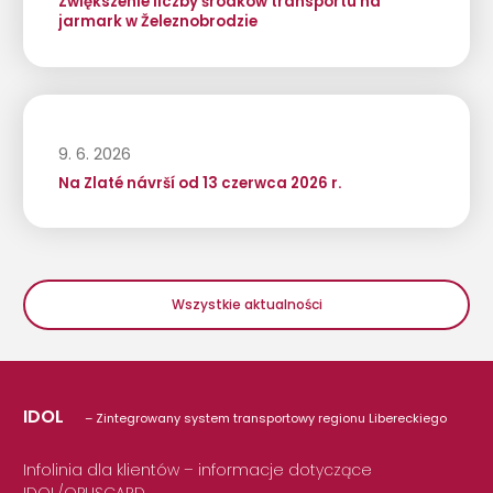
Zwiększenie liczby środków transportu na
jarmark w Železnobrodzie
9. 6. 2026
Na Zlaté návrší od 13 czerwca 2026 r.
Wszystkie aktualności
IDOL
– Zintegrowany system transportowy regionu Libereckiego
Infolinia dla klientów – informacje dotyczące
IDOL/OPUSCARD