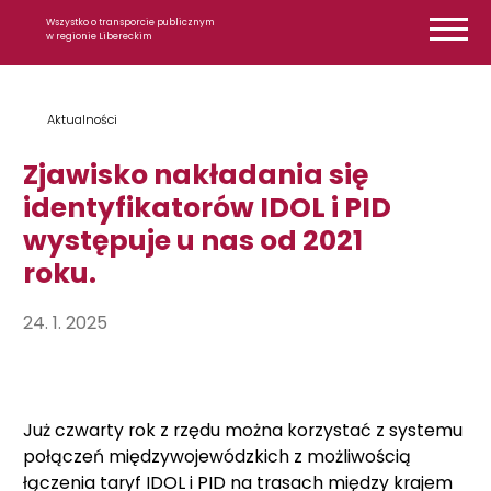
Przejdź do treści
Wszystko o transporcie publicznym
w regionie Libereckim
Aktualności
Zjawisko nakładania się
identyfikatorów IDOL i PID
występuje u nas od 2021
roku.
24. 1. 2025
Już czwarty rok z rzędu można korzystać z systemu
połączeń międzywojewódzkich z możliwością
łączenia taryf IDOL i PID na trasach między krajem