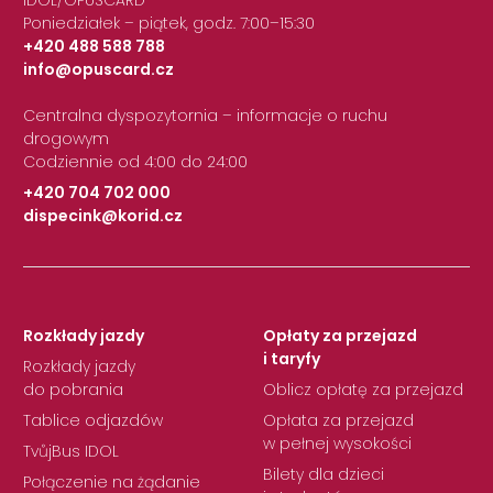
Poniedziałek – piątek, godz. 7:00–15:30
+420 488 588 788
info@opuscard.cz
|
Centralna dyspozytornia – informacje o ruchu
drogowym
Codziennie od 4:00 do 24:00
+420 704 702 000
dispecink@korid.cz
|
Rozkłady jazdy
Opłaty za przejazd
i taryfy
Rozkłady jazdy
do pobrania
Oblicz opłatę za przejazd
Tablice odjazdów
Opłata za przejazd
w pełnej wysokości
TvůjBus IDOL
Bilety dla dzieci
Połączenie na żądanie