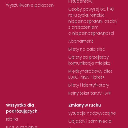
i studentów
Wyszukiwanie połączeń
Osoby powyżej 65. i 70.
roku życia, renciści
niepełnosprawni, osoby
z orzeczeniem
o niepełnosprawności
Abonament
Bilety na całą sieć
Opłaty za przejazdy
komunikacją miejską
Międzynarodowy bilet
EURO-NISA-Ticket+
Bilety i identyfikatory
Pełny tekst taryfy i SPP
Wszystko dla
Zmiany w ruchu
podróżujących
Sytuacje nadzwyczajne
Idolka
Objazdy i zamknięcia
IDOL w regionie