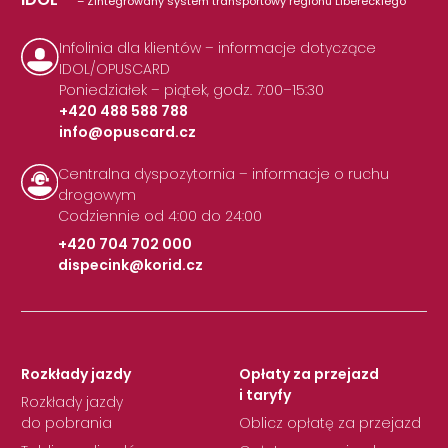
– Zintegrowany system transportowy regionu Libereckiego
Infolinia dla klientów – informacje dotyczące
IDOL/OPUSCARD
Poniedziałek – piątek, godz. 7:00–15:30
+420 488 588 788
info@opuscard.cz
|
Centralna dyspozytornia – informacje o ruchu
drogowym
Codziennie od 4:00 do 24:00
+420 704 702 000
dispecink@korid.cz
|
Rozkłady jazdy
Opłaty za przejazd
i taryfy
Rozkłady jazdy
do pobrania
Oblicz opłatę za przejazd