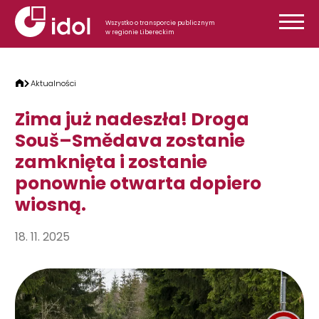
Przejdź do treści
Wszystko o transporcie publicznym
w regionie Libereckim
Aktualności
Zima już nadeszła! Droga
Souš–Smědava zostanie
zamknięta i zostanie
ponownie otwarta dopiero
wiosną.
18. 11. 2025