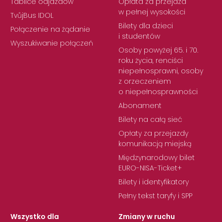
Tablice odjazdów
Opłata za przejazd
w pełnej wysokości
TvůjBus IDOL
Bilety dla dzieci
Połączenie na żądanie
i studentów
Wyszukiwanie połączeń
Osoby powyżej 65. i 70.
roku życia, renciści
niepełnosprawni, osoby
z orzeczeniem
o niepełnosprawności
Abonament
Bilety na całą sieć
Opłaty za przejazdy
komunikacją miejską
Międzynarodowy bilet
EURO-NISA-Ticket+
Bilety i identyfikatory
Pełny tekst taryfy i SPP
Wszystko dla
Zmiany w ruchu