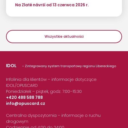
Na Zlaté návrší od 13 czerwca 2026 r.
Wszystkie aktualności
IDOL
– Zintegrowany system transportowy regionu Libereckiego
Infolinia dla klientów – informacje dotyczące
IDOL/OPUSCARD
Poniedziałek – piątek, godz. 7:00–15:30
+420 488 588 788
info@opuscard.cz
|
Centralna dyspozytornia – informacje o ruchu
drogowym
Codziennie od 4:00 do 24:00