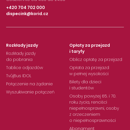
+420 704 702 000
dispecink@korid.cz
|
Rozkłady jazdy
Opłaty za przejazd
i taryfy
Rozkłady jazdy
do pobrania
Oblicz opłatę za przejazd
Tablice odjazdów
Opłata za przejazd
w pełnej wysokości
TvůjBus IDOL
Bilety dla dzieci
Połączenie na żądanie
i studentów
Wyszukiwanie połączeń
Osoby powyżej 65. i 70.
roku życia, renciści
niepełnosprawni, osoby
z orzeczeniem
o niepełnosprawności
Abonament