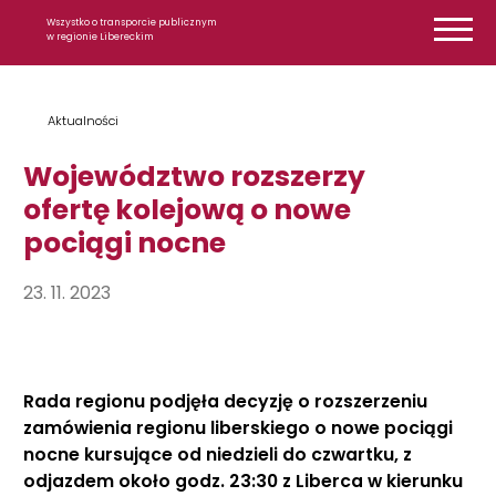
Przejdź do treści
Wszystko o transporcie publicznym
w regionie Libereckim
Aktualności
Województwo rozszerzy
ofertę kolejową o nowe
pociągi nocne
23. 11. 2023
Rada regionu podjęła decyzję o rozszerzeniu
zamówienia regionu liberskiego o nowe pociągi
nocne kursujące od niedzieli do czwartku, z
odjazdem około godz. 23:30 z Liberca w kierunku