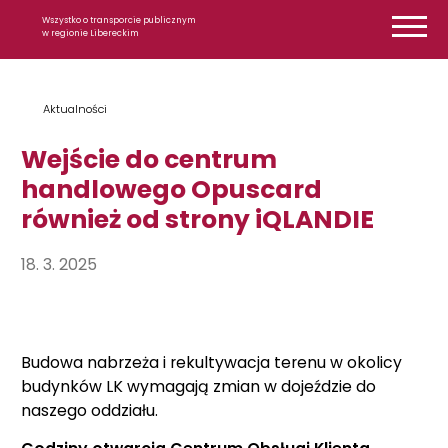
Przejdź do treści
Wszystko o transporcie publicznym
w regionie Libereckim
Aktualności
Wejście do centrum
handlowego Opuscard
również od strony iQLANDIE
18. 3. 2025
Budowa nabrzeża i rekultywacja terenu w okolicy
budynków LK wymagają zmian w dojeździe do
naszego oddziału.