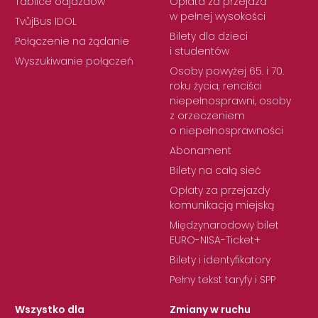
Tablice odjazdów
Opłata za przejazd
w pełnej wysokości
TvůjBus IDOL
Bilety dla dzieci
Połączenie na żądanie
i studentów
Wyszukiwanie połączeń
Osoby powyżej 65. i 70.
roku życia, renciści
niepełnosprawni, osoby
z orzeczeniem
o niepełnosprawności
Abonament
Bilety na całą sieć
Opłaty za przejazdy
komunikacją miejską
Międzynarodowy bilet
EURO-NISA-Ticket+
Bilety i identyfikatory
Pełny tekst taryfy i SPP
Wszystko dla
Zmiany w ruchu