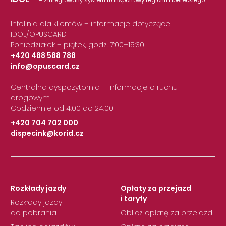
Infolinia dla klientów – informacje dotyczące
IDOL/OPUSCARD
Poniedziałek – piątek, godz. 7:00–15:30
+420 488 588 788
info@opuscard.cz
|
Centralna dyspozytornia – informacje o ruchu
drogowym
Codziennie od 4:00 do 24:00
+420 704 702 000
dispecink@korid.cz
|
Rozkłady jazdy
Opłaty za przejazd
i taryfy
Rozkłady jazdy
do pobrania
Oblicz opłatę za przejazd