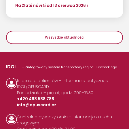
Na Zlaté návrší od 13 czerwca 2026 r.
Wszystkie aktualności
IDOL
– Zintegrowany system transportowy regionu Libereckiego
Infolinia dla klientów – informacje dotyczące
IDOL/OPUSCARD
Poniedziałek – piątek, godz. 7:00–15:30
+420 488 588 788
info@opuscard.cz
|
Centralna dyspozytornia – informacje o ruchu
drogowym
Codziennie od 4:00 do 24:00