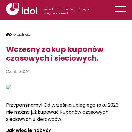
Przejdź do treści
Wszystko o transporcie publicznym
w regionie Libereckim
Aktualności
Wczesny zakup kuponów
czasowych i sieciowych.
22. 8. 2024
Przypominamy! Od września ubiegłego roku 2023
nie można już kupować kuponów czasowych i
sieciowych u kierowców.
Jak więc je nabyć?