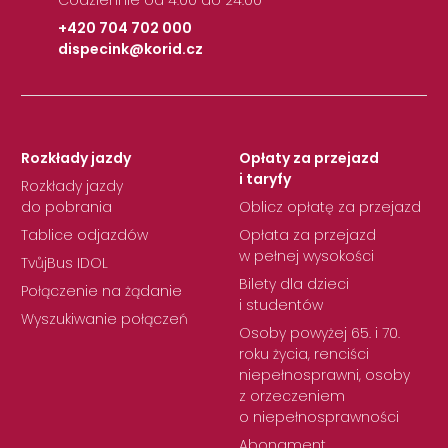
+420 704 702 000
dispecink@korid.cz
|
Rozkłady jazdy
Opłaty za przejazd
i taryfy
Rozkłady jazdy
do pobrania
Oblicz opłatę za przejazd
Tablice odjazdów
Opłata za przejazd
w pełnej wysokości
TvůjBus IDOL
Bilety dla dzieci
Połączenie na żądanie
i studentów
Wyszukiwanie połączeń
Osoby powyżej 65. i 70.
roku życia, renciści
niepełnosprawni, osoby
z orzeczeniem
o niepełnosprawności
Abonament