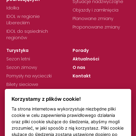
Sytuacje nadzwyczajne
Idolka
Objazdy i zamknięcia
IDOL w regionie
Planowane zmiany
Libereckim
Proponowane zmiany
IDOL do sąsiednich
regionów
Turystyka
Porady
Sezon letni
Aktualności
Sezon zimowy
O nas
Pomysły na wycieczki
Kontakt
Bilety sieciowe
Korzystamy z plików cookie!
Ta strona internetowa wykorzystuje niezbędne pliki
cookie w celu zapewnienia prawidłowego działania
oraz pliki cookie służące do śledzenia, abyśmy mogli
zrozumieć, w jaki sposób z nią korzystasz. Pliki cookie
RODO
Ustawienia plików cookie
służące do śledzenia zostaną ustawione dopiero po