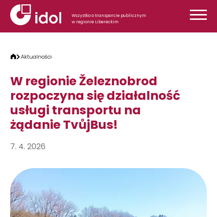
Przejdź do treści
Wszystko o transporcie publicznym
w regionie Libereckim
Aktualności
W regionie Železnobrod
rozpoczyna się działalność
usługi transportu na
żądanie TvůjBus!
7. 4. 2026