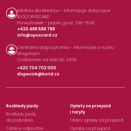
Infolinia dla klientów – informacje dotyczące
IDOL/OPUSCARD
Poniedziałek – piątek, godz. 7:00–15:30
+420 488 588 788
info@opuscard.cz
|
Centralna dyspozytornia – informacje o ruchu
drogowym
Codziennie od 4:00 do 24:00
+420 704 702 000
dispecink@korid.cz
|
Rozkłady jazdy
Opłaty za przejazd
i taryfy
Rozkłady jazdy
do pobrania
Oblicz opłatę za przejazd
Tablice odjazdów
Opłata za przejazd