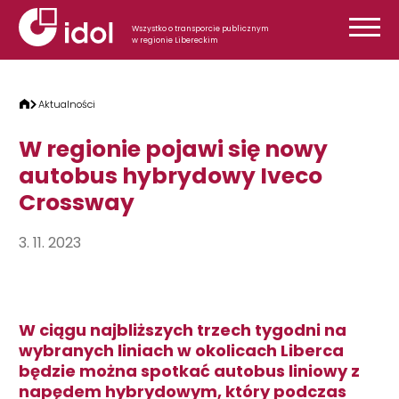
Przejdź do treści
Wszystko o transporcie publicznym
w regionie Libereckim
Aktualności
W regionie pojawi się nowy
autobus hybrydowy Iveco
Crossway
3. 11. 2023
W ciągu najbliższych trzech tygodni na
wybranych liniach w okolicach Liberca
będzie można spotkać autobus liniowy z
napędem hybrydowym, który podczas