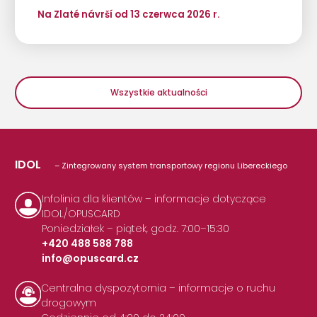
Na Zlaté návrší od 13 czerwca 2026 r.
Wszystkie aktualności
IDOL
– Zintegrowany system transportowy regionu Libereckiego
Infolinia dla klientów – informacje dotyczące
IDOL/OPUSCARD
Poniedziałek – piątek, godz. 7:00–15:30
+420 488 588 788
info@opuscard.cz
|
Centralna dyspozytornia – informacje o ruchu
drogowym