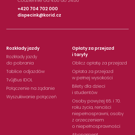
Codziennie od 4:00 do 24:00
+420 704 702 000
dispecink@korid.cz
|
Rozkłady jazdy
Opłaty za przejazd
i taryfy
Rozkłady jazdy
do pobrania
Oblicz opłatę za przejazd
Tablice odjazdów
Opłata za przejazd
w pełnej wysokości
TvůjBus IDOL
Bilety dla dzieci
Połączenie na żądanie
i studentów
Wyszukiwanie połączeń
Osoby powyżej 65. i 70.
roku życia, renciści
niepełnosprawni, osoby
z orzeczeniem
o niepełnosprawności
Abonament