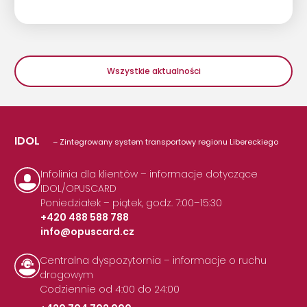
Wszystkie aktualności
IDOL
– Zintegrowany system transportowy regionu Libereckiego
Infolinia dla klientów – informacje dotyczące
IDOL/OPUSCARD
Poniedziałek – piątek, godz. 7:00–15:30
+420 488 588 788
info@opuscard.cz
|
Centralna dyspozytornia – informacje o ruchu
drogowym
Codziennie od 4:00 do 24:00