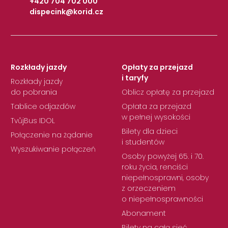
+420 704 702 000
dispecink@korid.cz
|
Rozkłady jazdy
Opłaty za przejazd
i taryfy
Rozkłady jazdy
do pobrania
Oblicz opłatę za przejazd
Tablice odjazdów
Opłata za przejazd
w pełnej wysokości
TvůjBus IDOL
Bilety dla dzieci
Połączenie na żądanie
i studentów
Wyszukiwanie połączeń
Osoby powyżej 65. i 70.
roku życia, renciści
niepełnosprawni, osoby
z orzeczeniem
o niepełnosprawności
Abonament
Bilety na całą sieć