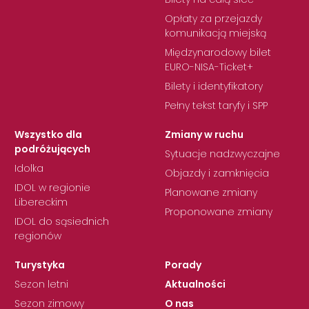
Opłaty za przejazdy
komunikacją miejską
Międzynarodowy bilet
EURO-NISA-Ticket+
Bilety i identyfikatory
Pełny tekst taryfy i SPP
Wszystko dla
Zmiany w ruchu
podróżujących
Sytuacje nadzwyczajne
Idolka
Objazdy i zamknięcia
IDOL w regionie
Planowane zmiany
Libereckim
Proponowane zmiany
IDOL do sąsiednich
regionów
Turystyka
Porady
Sezon letni
Aktualności
Sezon zimowy
O nas