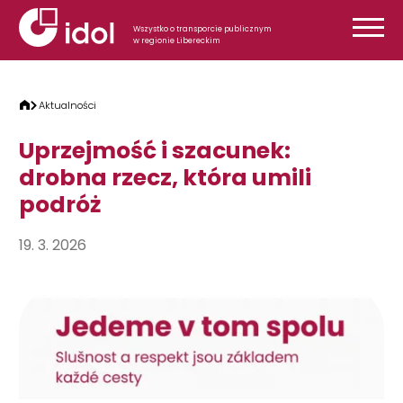
Przejdź do treści
Wszystko o transporcie publicznym
w regionie Libereckim
Aktualności
Uprzejmość i szacunek:
drobna rzecz, która umili
podróż
19. 3. 2026