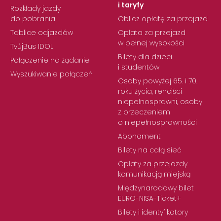
i taryfy
Rozkłady jazdy
do pobrania
Oblicz opłatę za przejazd
Tablice odjazdów
Opłata za przejazd
w pełnej wysokości
TvůjBus IDOL
Bilety dla dzieci
Połączenie na żądanie
i studentów
Wyszukiwanie połączeń
Osoby powyżej 65. i 70.
roku życia, renciści
niepełnosprawni, osoby
z orzeczeniem
o niepełnosprawności
Abonament
Bilety na całą sieć
Opłaty za przejazdy
komunikacją miejską
Międzynarodowy bilet
EURO-NISA-Ticket+
Bilety i identyfikatory