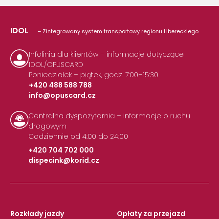
IDOL
– Zintegrowany system transportowy regionu Libereckiego
Infolinia dla klientów – informacje dotyczące
IDOL/OPUSCARD
Poniedziałek – piątek, godz. 7:00–15:30
+420 488 588 788
info@opuscard.cz
|
Centralna dyspozytornia – informacje o ruchu
drogowym
Codziennie od 4:00 do 24:00
+420 704 702 000
dispecink@korid.cz
|
Rozkłady jazdy
Opłaty za przejazd