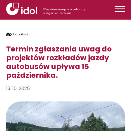
Przejdź do treści
Wszystko o transporcie publicznym
w regionie Libereckim
Aktualności
Termin zgłaszania uwag do
projektów rozkładów jazdy
autobusów upływa 15
października.
13. 10. 2025