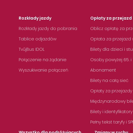
Rozkłady jazdy
Opłaty za przejazd 
Rozkłady jazdy do pobrania
Oblicz opłatę za pr
Tablice odjazdów
Opłata za przejazd 
TvůjBus IDOL
Bilety dla dzieci i s
Połączenie na żądanie
Osoby powyżej 65. i
Wyszukiwanie połączeń
Abonament
Bilety na całą sieć
Opłaty za przejazdy
Międzynarodowy bile
Bilety i identyfikatory
Pełny tekst taryfy i SP
Wszystko dla podróżujących
Zmiany w ruchu