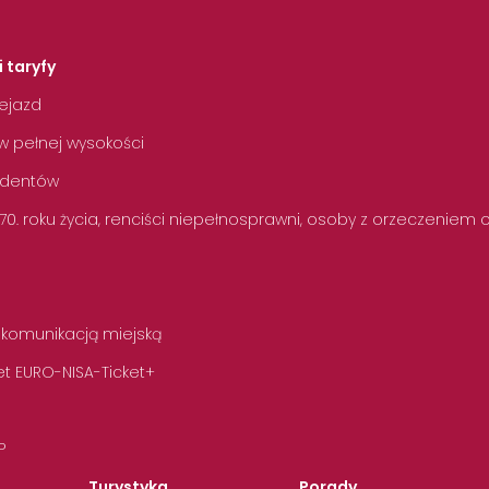
i taryfy
zejazd
w pełnej wysokości
tudentów
 70. roku życia, renciści niepełnosprawni, osoby z orzeczeniem
 komunikacją miejską
t EURO-NISA-Ticket+
P
Turystyka
Porady