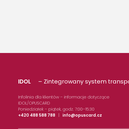
IDOL
– Zintegrowany system transpo
Infolinia dla klientów – informacje dotyczące
IDOL/OPUSCARD
Poniedziałek – piątek, godz. 7:00–15:30
+420 488 588 788
|
info@opuscard.cz