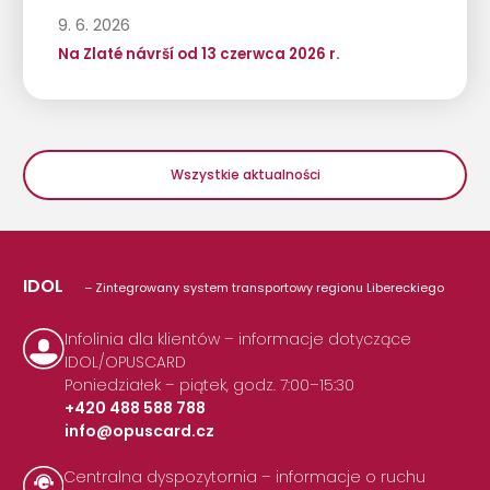
9. 6. 2026
Na Zlaté návrší od 13 czerwca 2026 r.
Wszystkie aktualności
IDOL
– Zintegrowany system transportowy regionu Libereckiego
Infolinia dla klientów – informacje dotyczące
IDOL/OPUSCARD
Poniedziałek – piątek, godz. 7:00–15:30
+420 488 588 788
info@opuscard.cz
|
Centralna dyspozytornia – informacje o ruchu