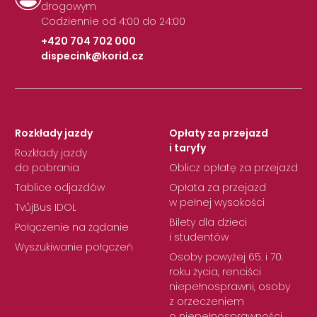
drogowym
Codziennie od 4:00 do 24:00
+420 704 702 000
dispecink@korid.cz
|
Rozkłady jazdy
Opłaty za przejazd
i taryfy
Rozkłady jazdy
do pobrania
Oblicz opłatę za przejazd
Tablice odjazdów
Opłata za przejazd
w pełnej wysokości
TvůjBus IDOL
Bilety dla dzieci
Połączenie na żądanie
i studentów
Wyszukiwanie połączeń
Osoby powyżej 65. i 70.
roku życia, renciści
niepełnosprawni, osoby
z orzeczeniem
o niepełnosprawności