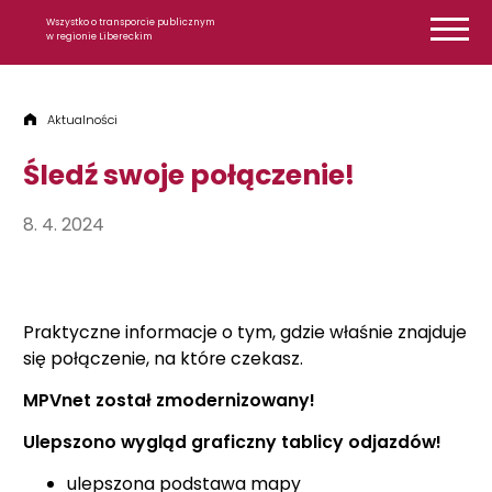
Przejdź do treści
Wszystko o transporcie publicznym
w regionie Libereckim
Aktualności
Śledź swoje połączenie!
8. 4. 2024
Praktyczne informacje o tym, gdzie właśnie znajduje
się połączenie, na które czekasz.
MPVnet został zmodernizowany!
Ulepszono wygląd graficzny tablicy odjazdów!
ulepszona podstawa mapy