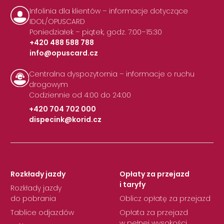
Infolinia dla klientów – informacje dotyczące
IDOL/OPUSCARD
Poniedziałek – piątek, godz. 7:00–15:30
+420 488 588 788
info@opuscard.cz
|
Centralna dyspozytornia – informacje o ruchu
drogowym
Codziennie od 4:00 do 24:00
+420 704 702 000
dispecink@korid.cz
|
Rozkłady jazdy
Opłaty za przejazd
i taryfy
Rozkłady jazdy
do pobrania
Oblicz opłatę za przejazd
Tablice odjazdów
Opłata za przejazd
w pełnej wysokości