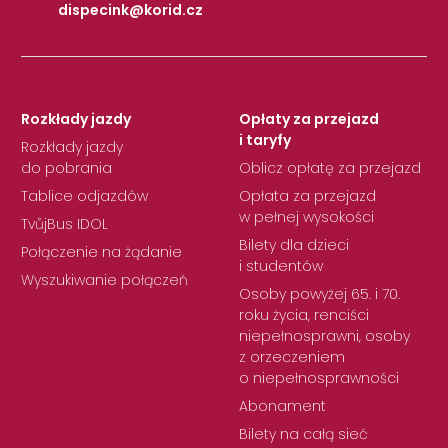
dispecink@korid.cz
|
Rozkłady jazdy
Opłaty za przejazd
i taryfy
Rozkłady jazdy
do pobrania
Oblicz opłatę za przejazd
Tablice odjazdów
Opłata za przejazd
w pełnej wysokości
TvůjBus IDOL
Bilety dla dzieci
Połączenie na żądanie
i studentów
Wyszukiwanie połączeń
Osoby powyżej 65. i 70.
roku życia, renciści
niepełnosprawni, osoby
z orzeczeniem
o niepełnosprawności
Abonament
Bilety na całą sieć