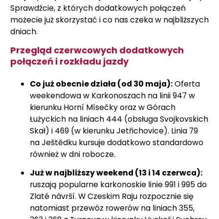
Sprawdźcie, z których dodatkowych połączeń
możecie już skorzystać i co nas czeka w najbliższych
dniach.
Przegląd czerwcowych dodatkowych
połączeń i rozkładu jazdy
Co już obecnie działa (od 30 maja):
Oferta
weekendowa w Karkonoszach na linii 947 w
kierunku Horní Mísečky oraz w Górach
Łużyckich na liniach 444 (obsługa Svojkovskich
Skał) i 469 (w kierunku Jetřichovice). Linia 79
na Ještědku kursuje dodatkowo standardowo
również w dni robocze.
Już w najbliższy weekend (13 i 14 czerwca):
ruszają popularne karkonoskie linie 991 i 995 do
Zlaté návrší. W Czeskim Raju rozpocznie się
natomiast przewóz rowerów na liniach 355,