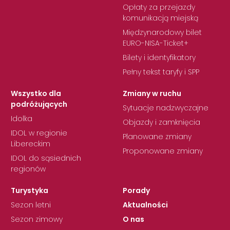
Opłaty za przejazdy
komunikacją miejską
Międzynarodowy bilet
EURO-NISA-Ticket+
Bilety i identyfikatory
Pełny tekst taryfy i SPP
Wszystko dla
Zmiany w ruchu
podróżujących
Sytuacje nadzwyczajne
Idolka
Objazdy i zamknięcia
IDOL w regionie
Planowane zmiany
Libereckim
Proponowane zmiany
IDOL do sąsiednich
regionów
Turystyka
Porady
Sezon letni
Aktualności
Sezon zimowy
O nas