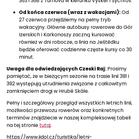
363 i 368 z Turnova w kierunku Vyskeř i Sychrov.
Od końca czerwca (wraz z wakacjami):
Od
27 czerwca przejdziemy na pełny tryb
wakacyjny. Główne autobusy rowerowe do Gór
Izerskich i Karkonoszy zaczną kursować
również w dni robocze, a linia na Ještědku
będzie oferować codzienne częste kursy co 30
minut.
Uwaga dla odwiedzających Czeski Raj:
Prosimy
pamiętać, że w bieżącym sezonie na trasie linii 391 i
392 występują utrudnienia związane z całkowitym
zamknięciem drogi w Hrubé Skále.
Pełny i szczegółowy przegląd wszystkich letnich linii,
możliwości przewozu rowerów oraz konkretnych
terminów znajdziecie w naszej kompleksowej tabeli
na tej stronie
tutaj
.
https://www.iidol.cz/turistika/letni-