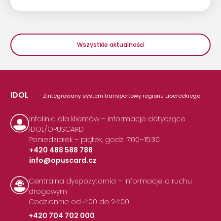
Wszystkie aktualności
IDOL
– Zintegrowany system transportowy regionu Libereckiego
Infolinia dla klientów – informacje dotyczące
IDOL/OPUSCARD
Poniedziałek – piątek, godz. 7:00–15:30
+420 488 588 788
info@opuscard.cz
|
Centralna dyspozytornia – informacje o ruchu
drogowym
Codziennie od 4:00 do 24:00
+420 704 702 000