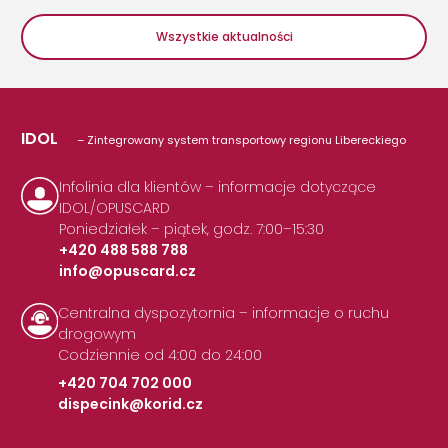
Wszystkie aktualności
IDOL
– Zintegrowany system transportowy regionu Libereckiego
Infolinia dla klientów – informacje dotyczące
IDOL/OPUSCARD
Poniedziałek – piątek, godz. 7:00–15:30
+420 488 588 788
info@opuscard.cz
|
Centralna dyspozytornia – informacje o ruchu
drogowym
Codziennie od 4:00 do 24:00
+420 704 702 000
dispecink@korid.cz
|