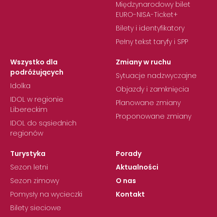
Międzynarodowy bilet
EURO-NISA-Ticket+
Bilety i identyfikatory
Pełny tekst taryfy i SPP
Wszystko dla
Zmiany w ruchu
podróżujących
Sytuacje nadzwyczajne
Idolka
Objazdy i zamknięcia
IDOL w regionie
Planowane zmiany
Libereckim
Proponowane zmiany
IDOL do sąsiednich
regionów
Turystyka
Porady
Sezon letni
Aktualności
Sezon zimowy
O nas
Pomysły na wycieczki
Kontakt
Bilety sieciowe