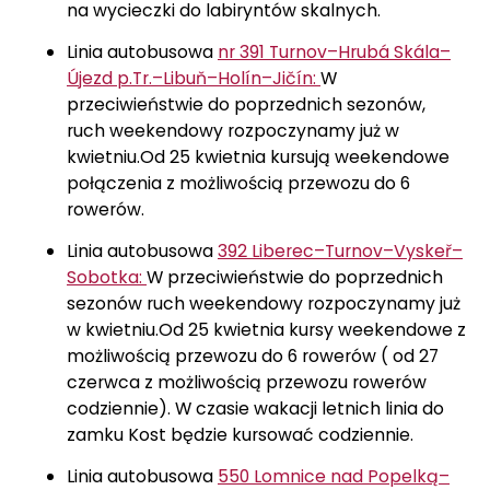
na wycieczki do labiryntów skalnych.
Linia autobusowa
nr 391 Turnov–Hrubá Skála–
Újezd p.Tr.–Libuň–Holín–Jičín:
W
przeciwieństwie do poprzednich sezonów,
ruch weekendowy rozpoczynamy już w
kwietniu.
Od 25 kwietnia kursują weekendowe
połączenia z możliwością przewozu do 6
rowerów.
Linia autobusowa
392 Liberec–Turnov–Vyskeř–
Sobotka:
W przeciwieństwie do poprzednich
sezonów ruch weekendowy rozpoczynamy już
w kwietniu.
Od 25 kwietnia kursy weekendowe z
możliwością przewozu do 6 rowerów
(
od 27
czerwca z możliwością przewozu rowerów
codziennie). W czasie wakacji letnich linia do
zamku Kost będzie kursować codziennie.
Linia autobusowa
550 Lomnice nad Popelką–