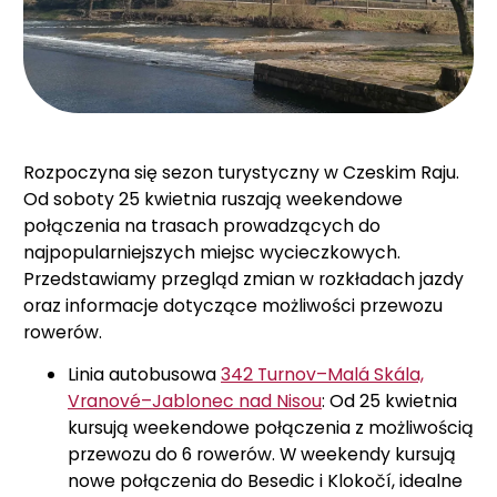
Rozpoczyna się sezon turystyczny w Czeskim Raju.
Od soboty 25 kwietnia ruszają weekendowe
połączenia na trasach prowadzących do
najpopularniejszych miejsc wycieczkowych.
Przedstawiamy przegląd zmian w rozkładach jazdy
oraz informacje dotyczące możliwości przewozu
rowerów.
Linia autobusowa
342 Turnov–Malá Skála,
Vranové–Jablonec nad Nisou
: Od 25 kwietnia
kursują weekendowe połączenia z możliwością
przewozu do 6 rowerów. W weekendy kursują
nowe połączenia do Besedic i Klokočí, idealne