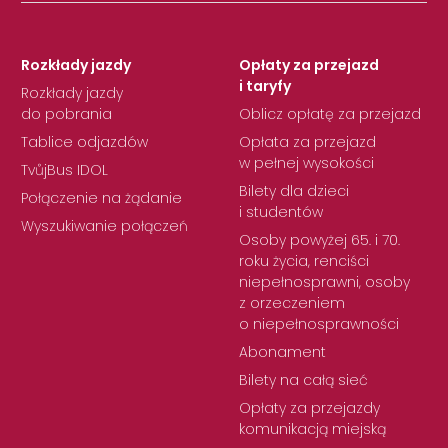
Rozkłady jazdy
Opłaty za przejazd
i taryfy
Rozkłady jazdy
do pobrania
Oblicz opłatę za przejazd
Tablice odjazdów
Opłata za przejazd
w pełnej wysokości
TvůjBus IDOL
Bilety dla dzieci
Połączenie na żądanie
i studentów
Wyszukiwanie połączeń
Osoby powyżej 65. i 70.
roku życia, renciści
niepełnosprawni, osoby
z orzeczeniem
o niepełnosprawności
Abonament
Bilety na całą sieć
Opłaty za przejazdy
komunikacją miejską