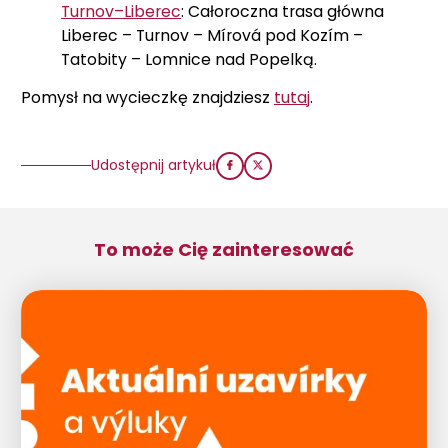
Turnov–Liberec
: Całoroczna trasa główna
Liberec – Turnov – Mírová pod Kozím –
Tatobity – Lomnice nad Popelką.
Pomysł na wycieczkę znajdziesz
tutaj
.
Udostępnij artykuł
To może Cię zainteresować