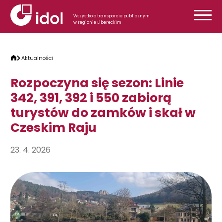
Przejdź do treści
Wszystko o transporcie publicznym
w regionie Libereckim
Aktualności
Rozpoczyna się sezon: Linie
342, 391, 392 i 550 zabiorą
turystów do zamków i skał w
Czeskim Raju
23. 4. 2026