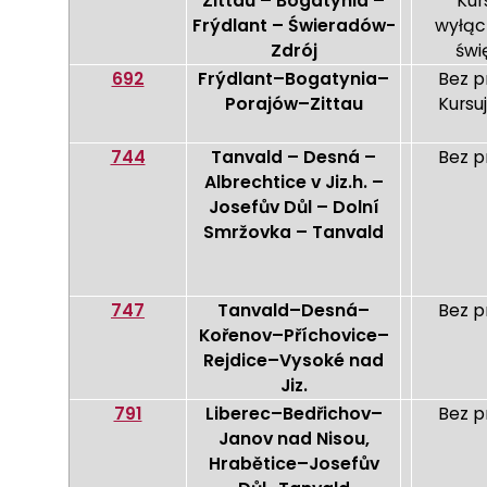
Zittau – Bogatynia –
Kur
Frýdlant – Świeradów-
wyłąc
Zdrój
świ
692
Frýdlant–Bogatynia–
Bez p
Porajów–Zittau
Kursu
744
Tanvald – Desná –
Bez p
Albrechtice v Jiz.h. –
Josefův Důl – Dolní
Smržovka – Tanvald
747
Tanvald–Desná–
Bez p
Kořenov–Příchovice–
Rejdice–Vysoké nad
Jiz.
791
Liberec–Bedřichov–
Bez p
Janov nad Nisou,
Hrabětice–Josefův