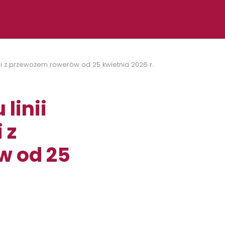
inii z przewozem rowerów od 25 kwietnia 2026 r.
linii
 z
w od 25