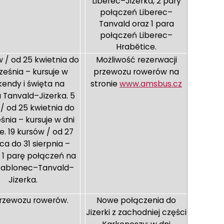
Liberec–Jizerka, 2 pary
połączeń Liberec–
Tanvald oraz 1 para
połączeń Liberec–
Hrabětice.
w / od 25 kwietnia do
Możliwość rezerwacji
ześnia – kursuje w
przewozu rowerów na
endy i święta na
stronie
www.amsbus.cz
 Tanvald–Jizerka. 5
/ od 25 kwietnia do
śnia – kursuje w dni
. 19 kursów / od 27
a do 31 sierpnia –
1 parę połączeń na
 Jablonec–Tanvald–
Jizerka.
rzewozu rowerów.
Nowe połączenia do
Jizerki z zachodniej części