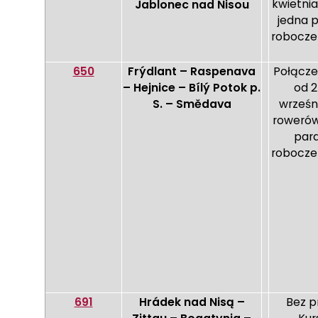
kwietnia
Jablonec nad Nisou
jedna 
robocze 
650
Frýdlant – Raspenava
Połącze
– Hejnice – Bílý Potok p.
od 2
S. – Smědava
wrześn
rowerów
para
robocze 
691
Hrádek nad Nisą –
Bez p