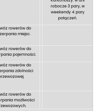
Karkonoszy: w dni
robocze 3 pary, w
weekendy 4 pary
połączeń.
ewóz rowerów do
zerpania miejsc.
ewóz rowerów do
pania pojemności.
ewóz rowerów do
rpania zdolności
przewozowej.
ewóz rowerów do
rpania możliwości
rzewozowych.