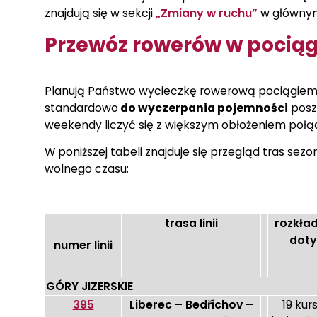
znajdują się w sekcji
„Zmiany w ruchu”
w głównym
Przewóz rowerów w pocią
Planują Państwo wycieczkę rowerową pociągiem
standardowo
do wyczerpania pojemności
posz
weekendy liczyć się z większym obłożeniem połą
W poniższej tabeli znajduje się przegląd tras se
wolnego czasu:
trasa linii
rozkład
doty
numer linii
GÓRY JIZERSKIE
395
Liberec – Bedřichov –
19 kur