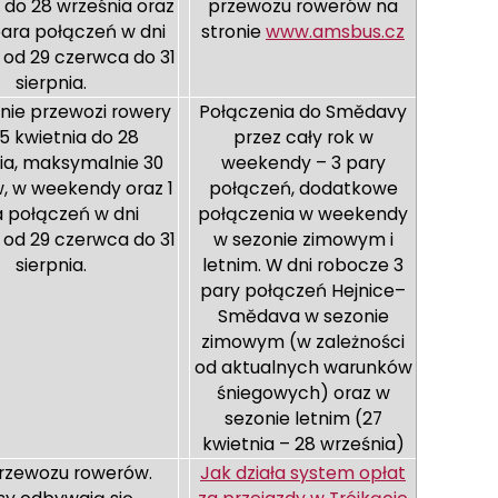
 do 28 września oraz
przewozu rowerów na
para połączeń w dni
stronie
www.amsbus.cz
od 29 czerwca do 31
sierpnia.
nie przewozi rowery
Połączenia do Smědavy
5 kwietnia do 28
przez cały rok w
ia, maksymalnie 30
weekendy – 3 pary
, w weekendy oraz 1
połączeń, dodatkowe
 połączeń w dni
połączenia w weekendy
od 29 czerwca do 31
w sezonie zimowym i
sierpnia.
letnim. W dni robocze 3
pary połączeń Hejnice–
Smědava w sezonie
zimowym (w zależności
od aktualnych warunków
śniegowych) oraz w
sezonie letnim (27
kwietnia – 28 września)
rzewozu rowerów.
Jak działa system opłat