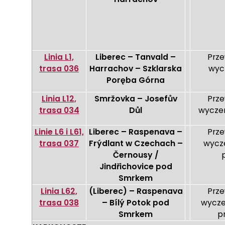
Linia L1,
Liberec – Tanvald –
Prz
trasa 036
Harrachov – Szklarska
wyc
Poręba Górna
Linia L12,
Smržovka – Josefův
Prz
trasa 034
Důl
wyczer
Linie L6 i L61,
Liberec – Raspenava –
Prz
trasa 037
Frýdlant w Czechach –
wycze
Černousy /
Jindřichovice pod
Smrkem
Linia L62,
(Liberec) – Raspenava
Prz
trasa 038
– Bílý Potok pod
wycze
Smrkem
p