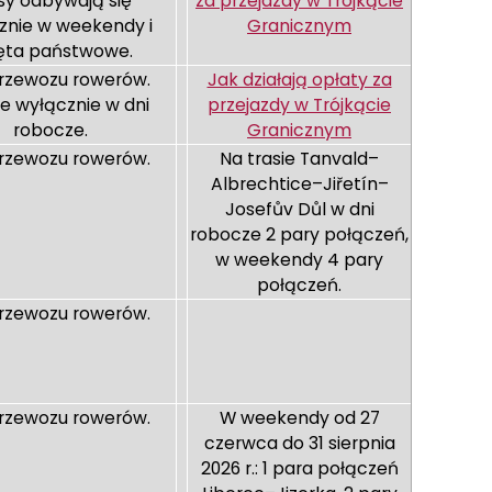
sy odbywają się
za przejazdy w Trójkącie
znie w weekendy i
Granicznym
ęta państwowe.
rzewozu rowerów.
Jak działają opłaty za
je wyłącznie w dni
przejazdy w Trójkącie
robocze.
Granicznym
rzewozu rowerów.
Na trasie Tanvald–
Albrechtice–Jiřetín–
Josefův Důl w dni
robocze 2 pary połączeń,
w weekendy 4 pary
połączeń.
rzewozu rowerów.
rzewozu rowerów.
W weekendy od 27
czerwca do 31 sierpnia
2026 r.: 1 para połączeń