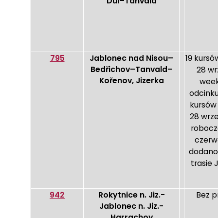
Důl–Tanvald
795
Jablonec nad Nisou–
19 kursó
Bedřichov–Tanvald–
28 wr
Kořenov, Jizerka
week
odcinku
kursów 
28 wrze
robocze
czerwc
dodano 
trasie
942
Rokytnice n. Jiz.-
Bez p
Jablonec n. Jiz.-
Harrachov