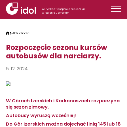
Przejdź do treści
Wszystko o transporcie publicznym
w regionie Libereckim
Aktualności
Rozpoczęcie sezonu kursów
autobusów dla narciarzy.
5. 12. 2024
W Górach Izerskich i Karkonoszach rozpoczyna
się sezon zimowy.
Autobusy wyruszą wcześniej!
Do Gór Izerskich można dojechać linią 145 lub 18