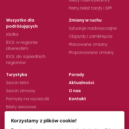
Bilety i identyfikatory
Pełny tekst taryfy i SPP
Wszystko dla
Zmiany w ruchu
podróżujących
Sytuacje nadzwyczajne
Idolka
Objazdy i zamknięcia
IDOL w regionie
Planowane zmiany
Libereckim
Proponowane zmiany
IDOL do sąsiednich
regionów
Turystyka
Porady
Sezon letni
Aktualności
Sezon zimowy
O nas
Pomysły na wycieczki
Kontakt
Bilety sieciowe
Korzystamy z plików cookie!