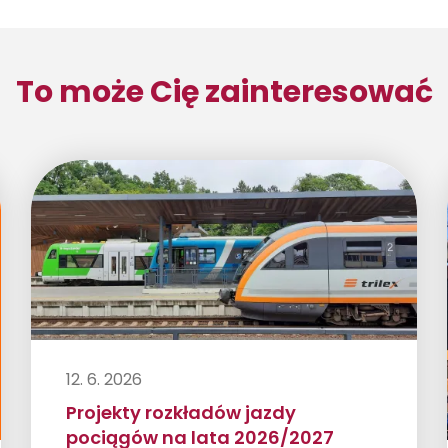
To może Cię zainteresować
12. 6. 2026
Projekty rozkładów jazdy
pociągów na lata 2026/2027