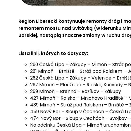
Region Liberecki kontynuuje remonty dróg i mo
remontem mostu nad Svitávką (w kierunku Mim
Borskiej, nastąpią znaczne zmiany w ruchu dr
Lista linii, których to dotyczy:
260 Česká Lípa – Zákupy – Mimoň – Stráž p
261 Mimoň – Brniště – Stráž pod Ralskem – 
262 Česká Lípa – Zákupy – Velenice – Brništ
267 Mimoň – Ploužnice – Ralsko, Kuřivody –
269 Mimoň – Brenná – Božíkov – Zákupy
427 Mimoň – Ralsko – Mnichovo Hradiště – 
439 Mimoň – Stráž pod Ralskem – Brniště –
459 Nový Bor – Sloup v Čechách – Česká Líp
474 Nový Bor – Sloup v Čechách – Svojkov 
Na odcinku Česká Lípa – Mimoň uruchomion