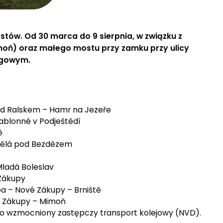
stów. Od 30 marca do 9 sierpnia, w związku z
oň) oraz małego mostu przy zamku przy ulicy
ogowym.
od Ralskem – Hamr na Jezeře
Jablonné v Podještědí
ě
 Bělá pod Bezdězem
Mladá Boleslav
 Zákupy
a – Nové Zákupy – Brniště
– Zákupy – Mimoň
o wzmocniony zastępczy transport kolejowy (NVD).