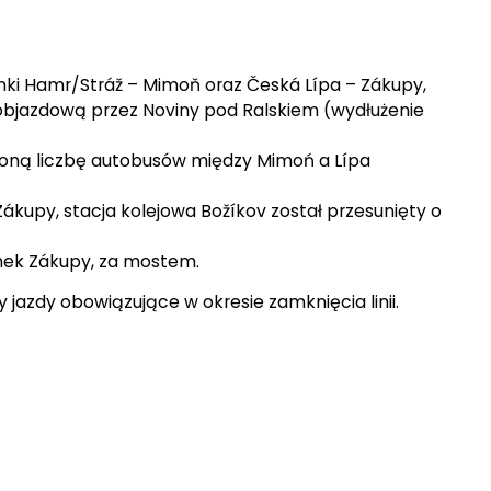
inki Hamr/Stráž – Mimoň oraz Česká Lípa – Zákupy,
 objazdową przez Noviny pod Ralskiem (wydłużenie
oną liczbę autobusów między Mimoń a Lípa
Zákupy, stacja kolejowa Božíkov został przesunięty o
anek Zákupy, za mostem.
jazdy obowiązujące w okresie zamknięcia linii.