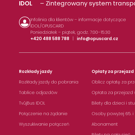
IDOL
– Zintegrowany system transpo
Infolinia dla klientów – informacje dotyczące
IDOL/OPUSCARD
Poniedziałek – piątek, godz. 7:00–15:30
+420 488 588 788
|
info@opuscard.cz
Rozkłady jazdy
Opłaty za przejazd 
Rozkłady jazdy do pobrania
Oblicz opłatę za pr
Tablice odjazdów
Opłata za przejazd 
TvůjBus IDOL
Bilety dla dzieci i s
Połączenie na żądanie
Osoby powyżej 65. i
Wyszukiwanie połączeń
Abonament
Bilety na całą sieć