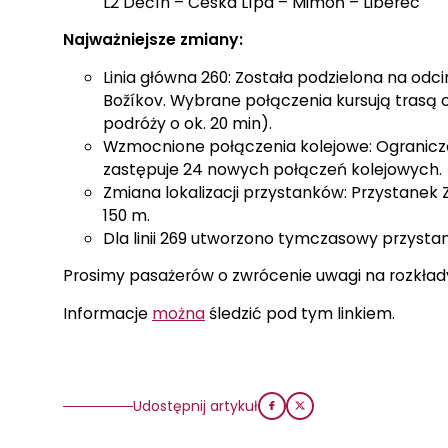
L2 Děčín – Česká Lípa – Mimoň – Liberec
Najważniejsze zmiany:
Linia główna 260: Została podzielona na odc
Božíkov. Wybrane połączenia kursują trasą
podróży o ok. 20 min).
Wzmocnione połączenia kolejowe: Ogranicz
zastępuje 24 nowych połączeń kolejowych.
Zmiana lokalizacji przystanków: Przystanek 
150 m.
Dla linii 269 utworzono tymczasowy przyst
Prosimy pasażerów o zwrócenie uwagi na rozkłady 
Informacje
można
śledzić pod tym linkiem.
Udostępnij artykuł