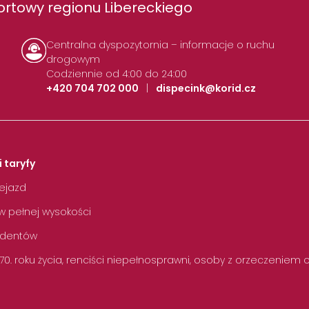
rtowy regionu Libereckiego
Centralna dyspozytornia – informacje o ruchu
drogowym
Codziennie od 4:00 do 24:00
+420 704 702 000
|
dispecink@korid.cz
i taryfy
zejazd
w pełnej wysokości
tudentów
 70. roku życia, renciści niepełnosprawni, osoby z orzeczeniem