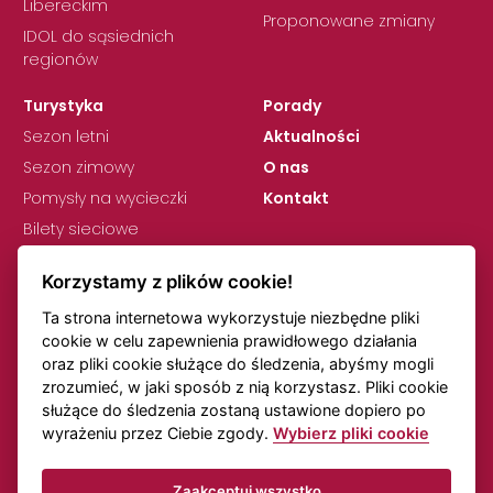
Libereckim
Proponowane zmiany
IDOL do sąsiednich
regionów
Turystyka
Porady
Sezon letni
Aktualności
Sezon zimowy
O nas
Pomysły na wycieczki
Kontakt
Bilety sieciowe
Korzystamy z plików cookie!
Ta strona internetowa wykorzystuje niezbędne pliki
cookie w celu zapewnienia prawidłowego działania
oraz pliki cookie służące do śledzenia, abyśmy mogli
zrozumieć, w jaki sposób z nią korzystasz. Pliki cookie
RODO
Ustawienia plików cookie
służące do śledzenia zostaną ustawione dopiero po
Uwagi dotyczące rozkładów jazdy
Transport online
wyrażeniu przez Ciebie zgody.
Wybierz pliki cookie
Zaakceptuj wszystko