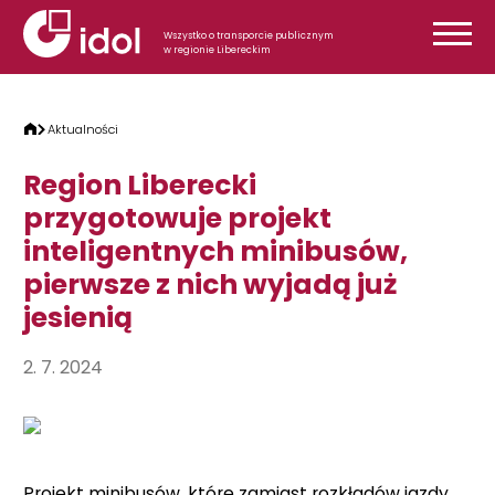
Przejdź do treści
Wszystko o transporcie publicznym
w regionie Libereckim
Aktualności
Region Liberecki
przygotowuje projekt
inteligentnych minibusów,
pierwsze z nich wyjadą już
jesienią
2. 7. 2024
Projekt minibusów, które zamiast rozkładów jazdy