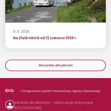
9. 6. 2026
Na Zlaté návrší od 13 czerwca 2026 r.
Wszystkie aktualności
IDOL
– Zintegrowany system transportowy regionu Libereckiego
Infolinia dla klientów – informacje dotyczące
IDOL/OPUSCARD