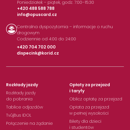
Poniedziałek – piątek, godz. 7:00–15:30
+420 488 588 788
info@opuscard.cz
|
Centralna dyspozytornia – informacje o ruchu
drogowym
Codziennie od 4:00 do 24:00
+420 704 702 000
dispecink@korid.cz
|
Rozkłady jazdy
Opłaty za przejazd
i taryfy
Rozkłady jazdy
do pobrania
Oblicz opłatę za przejazd
Tablice odjazdów
Opłata za przejazd
w pełnej wysokości
TvůjBus IDOL
Bilety dla dzieci
Połączenie na żądanie
i studentów