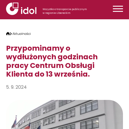
Przejdź do treści
Wszystko o transporcie publicznym
w regionie Libereckim
Aktualności
Przypominamy o
wydłużonych godzinach
pracy Centrum Obsługi
Klienta do 13 września.
5. 9. 2024