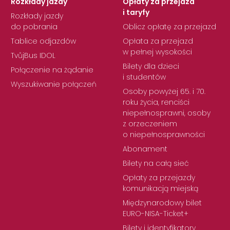
Rozkłady jazdy
Opłaty za przejazd
i taryfy
Rozkłady jazdy
do pobrania
Oblicz opłatę za przejazd
Tablice odjazdów
Opłata za przejazd
w pełnej wysokości
TvůjBus IDOL
Bilety dla dzieci
Połączenie na żądanie
i studentów
Wyszukiwanie połączeń
Osoby powyżej 65. i 70.
roku życia, renciści
niepełnosprawni, osoby
z orzeczeniem
o niepełnosprawności
Abonament
Bilety na całą sieć
Opłaty za przejazdy
komunikacją miejską
Międzynarodowy bilet
EURO-NISA-Ticket+
Bilety i identyfikatory