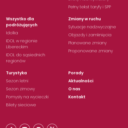
Pełny tekst taryfy i SPP
Wszystko dla
Zmiany w ruchu
podróżujących
Sytuacje nadzwyczajne
Idolka
Objazdy i zamknięcia
IDOL w regionie
Planowane zmiany
Libereckim
Proponowane zmiany
IDOL do sąsiednich
regionów
Turystyka
Porady
Sezon letni
Aktualności
Sezon zimowy
O nas
Pomysły na wycieczki
Kontakt
Bilety sieciowe