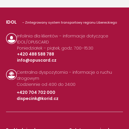
IDOL
– Zintegrowany system transportowy regionu Libereckiego
Infolinia dla klientów – informacje dotyczące
IDOL/OPUSCARD
Poniedziałek – piątek, godz. 7:00–15:30
+420 488 588 788
info@opuscard.cz
|
Centralna dyspozytornia – informacje o ruchu
drogowym
Codziennie od 4:00 do 24:00
+420 704 702 000
dispecink@korid.cz
|