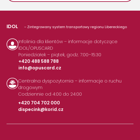
IDOL
– Zintegrowany system transportowy regionu Libereckiego
Infolinia dla klientów – informacje dotyczące
IDOL/OPUSCARD
Poniedziałek – piątek, godz. 7:00–15:30
+420 488 588 788
info@opuscard.cz
|
Centralna dyspozytornia – informacje o ruchu
drogowym
Codziennie od 4:00 do 24:00
+420 704 702 000
dispecink@korid.cz
|