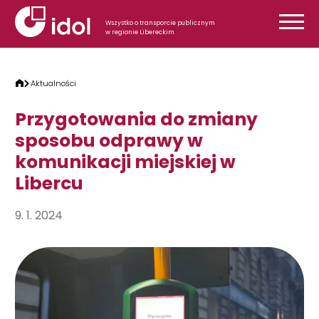
Przejdź do treści
Wszystko o transporcie publicznym
w regionie Libereckim
Aktualności
Przygotowania do zmiany
sposobu odprawy w
komunikacji miejskiej w
Libercu
9. 1. 2024