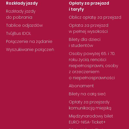
Rozkłady jazdy
Opłaty za przejazd
i taryfy
Rozkłady jazdy
do pobrania
Oblicz opłatę za przejazd
Tablice odjazdów
Opłata za przejazd
w pełnej wysokości
TvůjBus IDOL
Bilety dla dzieci
Połączenie na żądanie
i studentów
Wyszukiwanie połączeń
Osoby powyżej 65. i 70.
roku życia, renciści
niepełnosprawni, osoby
z orzeczeniem
o niepełnosprawności
Abonament
Bilety na całą sieć
Opłaty za przejazdy
komunikacją miejską
Międzynarodowy bilet
EURO-NISA-Ticket+