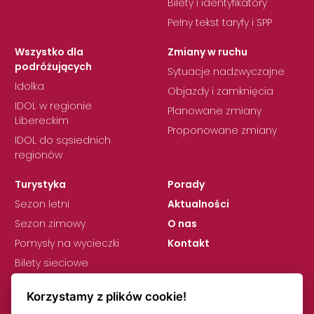
Bilety i identyfikatory
Pełny tekst taryfy i SPP
Wszystko dla
Zmiany w ruchu
podróżujących
Sytuacje nadzwyczajne
Idolka
Objazdy i zamknięcia
IDOL w regionie
Planowane zmiany
Libereckim
Proponowane zmiany
IDOL do sąsiednich
regionów
Turystyka
Porady
Sezon letni
Aktualności
Sezon zimowy
O nas
Pomysły na wycieczki
Kontakt
Bilety sieciowe
Korzystamy z plików cookie!