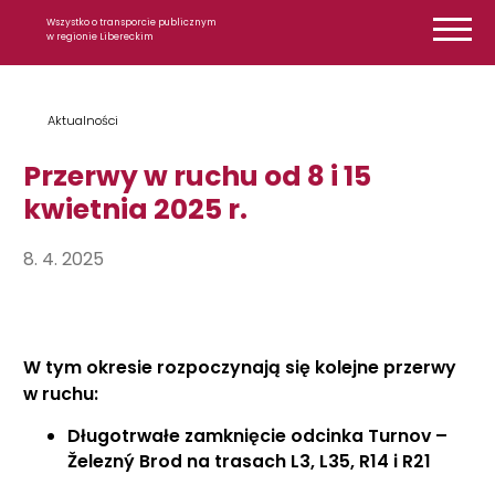
Przejdź do treści
Wszystko o transporcie publicznym
w regionie Libereckim
Aktualności
Przerwy w ruchu od 8 i 15
kwietnia 2025 r.
8. 4. 2025
W tym okresie rozpoczynają się kolejne przerwy
w ruchu:
Długotrwałe zamknięcie odcinka Turnov –
Železný Brod na trasach L3, L35, R14 i R21