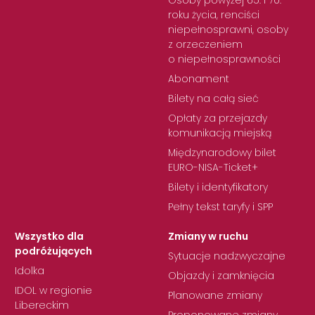
Osoby powyżej 65. i 70.
roku życia, renciści
niepełnosprawni, osoby
z orzeczeniem
o niepełnosprawności
Abonament
Bilety na całą sieć
Opłaty za przejazdy
komunikacją miejską
Międzynarodowy bilet
EURO-NISA-Ticket+
Bilety i identyfikatory
Pełny tekst taryfy i SPP
Wszystko dla
Zmiany w ruchu
podróżujących
Sytuacje nadzwyczajne
Idolka
Objazdy i zamknięcia
IDOL w regionie
Planowane zmiany
Libereckim