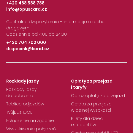
+420 488 588 788
info@opuscard.cz
|
Centralna dyspozytornia – informacje o ruchu
drogowym
Codziennie od 4:00 do 24:00
+420 704 702 000
dispecink@korid.cz
|
Rozkłady jazdy
Opłaty za przejazd
i taryfy
Rozkłady jazdy
do pobrania
Oblicz opłatę za przejazd
Tablice odjazdów
Opłata za przejazd
w pełnej wysokości
TvůjBus IDOL
Bilety dla dzieci
Połączenie na żądanie
i studentów
Wyszukiwanie połączeń