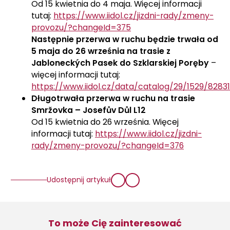
Od 15 kwietnia do 4 maja. Więcej informacji
tutaj:
https://www.iidol.cz/jizdni-rady/zmeny-
provozu/?changeId=375
Następnie przerwa w ruchu będzie trwała od
5 maja do 26 września na trasie z
Jabloneckých Pasek do Szklarskiej Poręby
–
więcej informacji tutaj:
https://www.iidol.cz/data/catalog/29/1529/82831
Długotrwała przerwa w ruchu na trasie
Smržovka – Josefův Důl L12
Od 15 kwietnia do 26 września. Więcej
informacji tutaj:
https://www.iidol.cz/jizdni-
rady/zmeny-provozu/?changeId=376
Udostępnij artykuł
To może Cię zainteresować