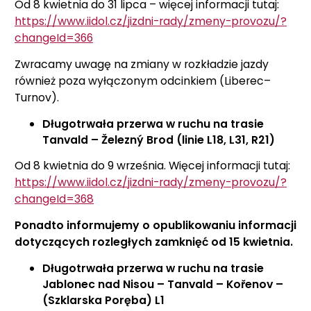
Od 8 kwietnia do 31 lipca – więcej informacji tutaj:
https://www.iidol.cz/jizdni-rady/zmeny-provozu/?
changeId=366
Zwracamy uwagę na zmiany w rozkładzie jazdy
również poza wyłączonym odcinkiem (Liberec–
Turnov).
Długotrwała przerwa w ruchu na trasie
Tanvald – Železný Brod (linie L18, L31, R21)
Od 8 kwietnia do 9 września. Więcej informacji tutaj:
https://www.iidol.cz/jizdni-rady/zmeny-provozu/?
changeId=368
Ponadto informujemy o opublikowaniu informacji
dotyczących rozległych zamknięć od 15 kwietnia.
Długotrwała przerwa w ruchu na trasie
Jablonec nad Nisou – Tanvald – Kořenov –
(Szklarska Poręba) L1