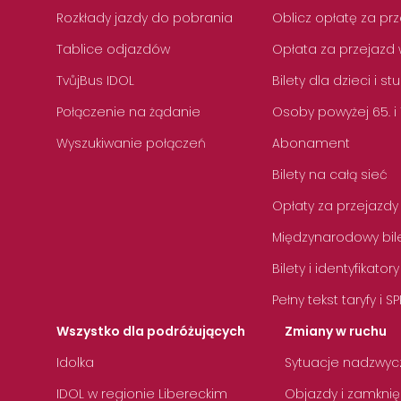
Rozkłady jazdy do pobrania
Oblicz opłatę za pr
Tablice odjazdów
Opłata za przejazd 
TvůjBus IDOL
Bilety dla dzieci i s
Połączenie na żądanie
Osoby powyżej 65. i
Wyszukiwanie połączeń
Abonament
Bilety na całą sieć
Opłaty za przejazdy
Międzynarodowy bile
Bilety i identyfikatory
Pełny tekst taryfy i SP
Wszystko dla podróżujących
Zmiany w ruchu
Idolka
Sytuacje nadzwyc
IDOL w regionie Libereckim
Objazdy i zamknię