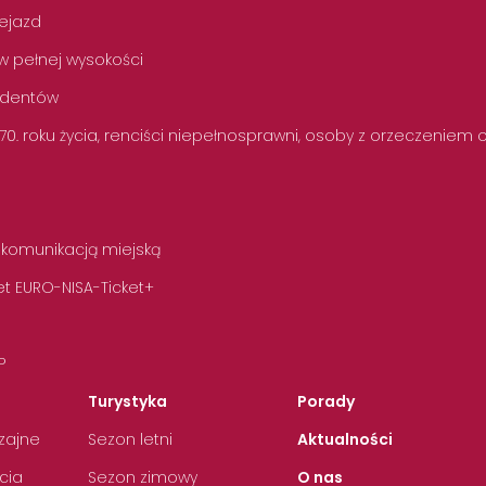
zejazd
w pełnej wysokości
tudentów
 70. roku życia, renciści niepełnosprawni, osoby z orzeczeniem
 komunikacją miejską
t EURO-NISA-Ticket+
P
Turystyka
Porady
zajne
Sezon letni
Aktualności
cia
Sezon zimowy
O nas