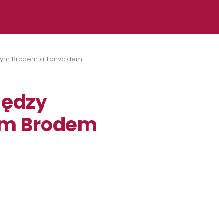
znym Brodem a Tanvaldem.
iędzy
ym Brodem