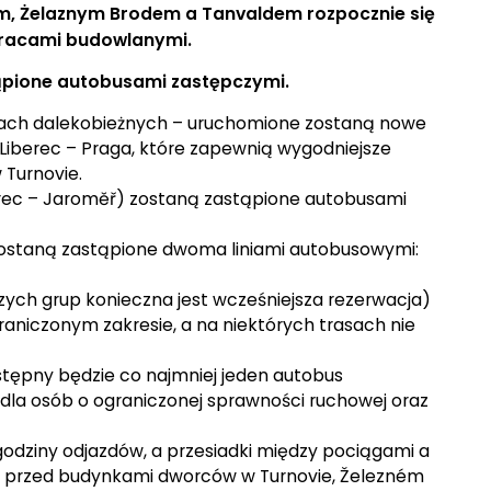
vem, Żelaznym Brodem a Tanvaldem rozpocznie się
racami budowlanymi.
tąpione autobusami zastępczymi.
iach dalekobieżnych – uruchomione zostaną nowe
Liberec – Praga, które zapewnią wygodniejsze
 Turnovie.
iberec – Jaroměř) zostaną zastąpione autobusami
zostaną zastąpione dwoma liniami autobusowymi:
ych grup konieczna jest wcześniejsza rezerwacja)
aniczonym zakresie, a na niektórych trasach nie
stępny będzie co najmniej jeden autobus
la osób o ograniczonej sprawności ruchowej oraz
godziny odjazdów, a przesiadki między pociągami a
 przed budynkami dworców w Turnovie, Železném