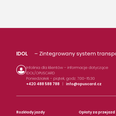
IDOL
– Zintegrowany system transpo
Infolinia dla klientów – informacje dotyczące
IDOL/OPUSCARD
Poniedziałek – piątek, godz. 7:00–15:30
+420 488 588 788
|
info@opuscard.cz
Rozkłady jazdy
Opłaty za przejazd 