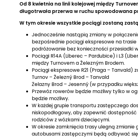
Od 8 kwietnia na linii kolejowej między Turno
długotrwała przerwa w ruchu spowodowana p
W tym okresie wszystkie pociągi zostaną zas
Jednocześnie nastąpią zmiany w połączen
bezpośrednie pociągi ekspresowe na trasie 
podróżowanie bez konieczności przesiadki w
Pociągi R14A (Liberec – Pardubice) i L3 (L
między Turnovem a Železným Brodem.
Pociągi ekspresowe R21 (Praga – Tanvald) 
Turnov – Železný Brod – Tanvald
Żelazny Brod – Jesenný (w przypadku większ
Przewóz rowerów będzie możliwy tylko w ogr
będzie możliwy.
W każdej grupie transportu zastępczego do
niskopodłogowy, aby zapewnić dostępność d
rodziców z wózkami dziecięcymi.
W okresie zamknięcia trasy ulegną zmianie 
autobusami zastępczymi będą odbywać się