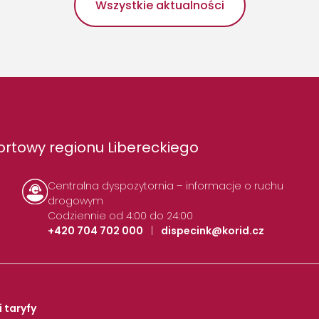
Wszystkie aktualności
rtowy regionu Libereckiego
Centralna dyspozytornia – informacje o ruchu
drogowym
Codziennie od 4:00 do 24:00
+420 704 702 000
|
dispecink@korid.cz
i taryfy