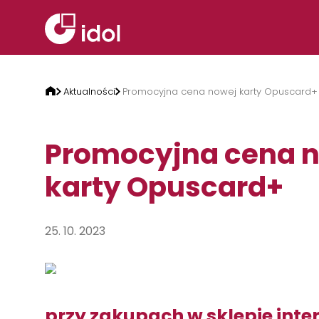
Przejdź do treści
Aktualności
Promocyjna cena nowej karty Opuscard+
Promocyjna cena 
karty Opuscard+
25. 10. 2023
przy zakupach w sklepie int