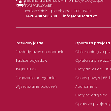
Infolinia dla klientów – informacje dotyczące
IDOL/OPUSCARD
Poniedziałek – piątek, godz. 7:00–15:30
+420 488 588 788
|
info@opuscard.cz
Rozkłady jazdy
Opłaty za przejazd 
Rozkłady jazdy do pobrania
Oblicz opłatę za pr
Tablice odjazdów
Opłata za przejazd 
TvůjBus IDOL
Bilety dla dzieci i s
Połączenie na żądanie
Osoby powyżej 65. i
Wyszukiwanie połączeń
Abonament
Bilety na całą sieć
Opłaty za przejazdy