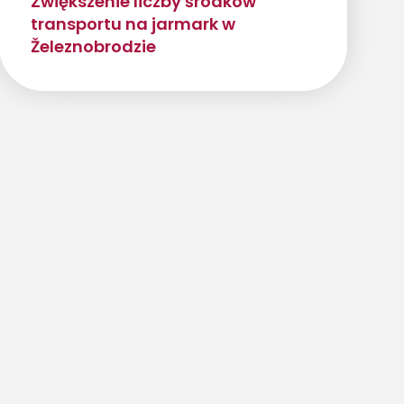
Zwiększenie liczby środków
transportu na jarmark w
Železnobrodzie