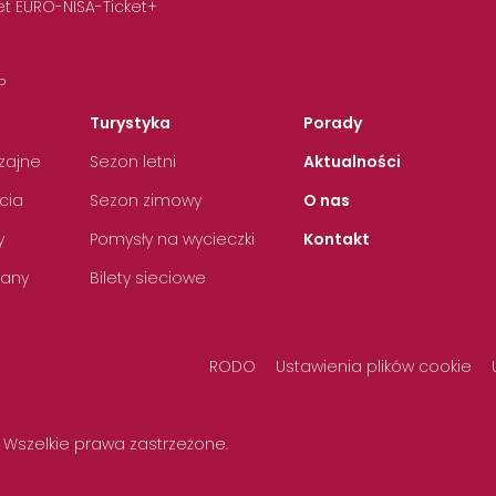
t EURO-NISA-Ticket+
P
Turystyka
Porady
zajne
Sezon letni
Aktualności
cia
Sezon zimowy
O nas
y
Pomysły na wycieczki
Kontakt
any
Bilety sieciowe
RODO
Ustawienia plików cookie
 Wszelkie prawa zastrzeżone.