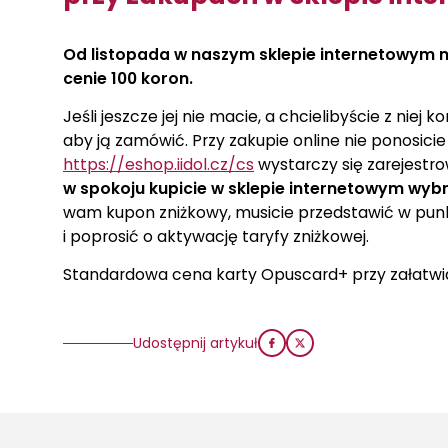
Od listopada w naszym sklepie internetowym
cenie 100 koron.
Jeśli jeszcze jej nie macie, a chcielibyście z niej
aby ją zamówić. Przy zakupie online nie ponosici
https://eshop.iidol.cz/cs
wystarczy się zarejestro
w spokoju kupicie w sklepie internetowym wyb
wam kupon zniżkowy, musicie przedstawić w pun
i poprosić o aktywację taryfy zniżkowej.
Standardowa cena karty Opuscard+ przy załatwian
Udostępnij artykuł