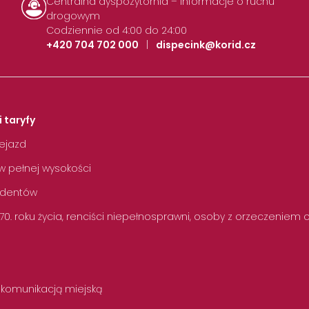
Centralna dyspozytornia – informacje o ruchu
drogowym
Codziennie od 4:00 do 24:00
+420 704 702 000
|
dispecink@korid.cz
i taryfy
zejazd
w pełnej wysokości
tudentów
 70. roku życia, renciści niepełnosprawni, osoby z orzeczeniem
 komunikacją miejską