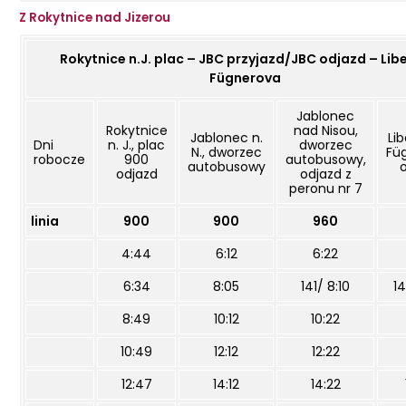
Z Rokytnice nad Jizerou
Rokytnice n.J. plac – JBC przyjazd/JBC odjazd – Lib
Fügnerova
Jablonec
Rokytnice
nad Nisou,
Jablonec n.
Lib
Dni
n. J., plac
dworzec
N., dworzec
Fü
robocze
900
autobusowy,
autobusowy
odjazd
odjazd z
peronu nr 7
linia
900
900
960
4:44
6:12
6:22
6:34
8:05
141/ 8:10
14
8:49
10:12
10:22
10:49
12:12
12:22
12:47
14:12
14:22