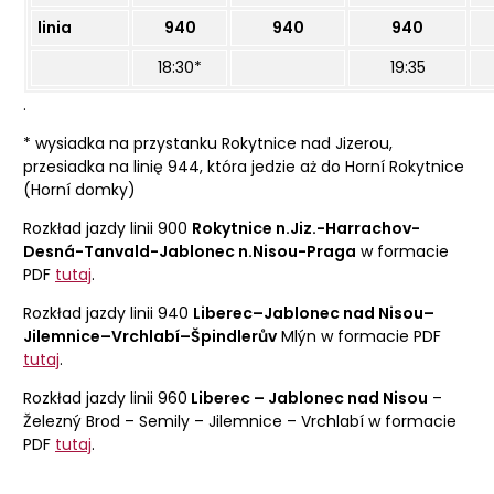
linia
940
940
940
18:30*
19:35
.
* wysiadka na przystanku Rokytnice nad Jizerou,
przesiadka na linię 944, która jedzie aż do Horní Rokytnice
(Horní domky)
Rozkład jazdy linii 900
Rokytnice n.Jiz.-Harrachov-
Desná-Tanvald-Jablonec n.Nisou-Praga
w formacie
PDF
tutaj
.
Rozkład jazdy linii 940
Liberec–Jablonec nad Nisou–
Jilemnice–Vrchlabí–Špindlerův
Mlýn w formacie PDF
tutaj
.
Rozkład jazdy linii 960
Liberec – Jablonec nad Nisou
–
Železný Brod – Semily – Jilemnice – Vrchlabí w formacie
PDF
tutaj
.