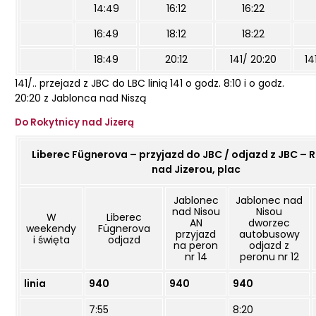
14:49
16:12
16:22
16:49
18:12
18:22
18:49
20:12
141/ 20:20
14
141/.. przejazd z JBC do LBC linią 141 o godz. 8:10 i o godz.
20:20 z Jablonca nad Niszą
Do Rokytnicy nad Jizerą
Liberec Fügnerova – przyjazd do JBC / odjazd z JBC – 
nad Jizerou, plac
Jablonec
Jablonec nad
nad Nisou
Nisou
W
Liberec
AN
dworzec
weekendy
Fügnerova
przyjazd
autobusowy
i święta
odjazd
na peron
odjazd z
nr 14
peronu nr 12
linia
940
940
940
7:55
8:20