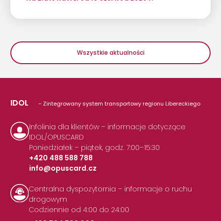
Wszystkie aktualności
IDOL
– Zintegrowany system transportowy regionu Libereckiego
Infolinia dla klientów – informacje dotyczące
IDOL/OPUSCARD
Poniedziałek – piątek, godz. 7:00–15:30
+420 488 588 788
info@opuscard.cz
|
Centralna dyspozytornia – informacje o ruchu
drogowym
Codziennie od 4:00 do 24:00