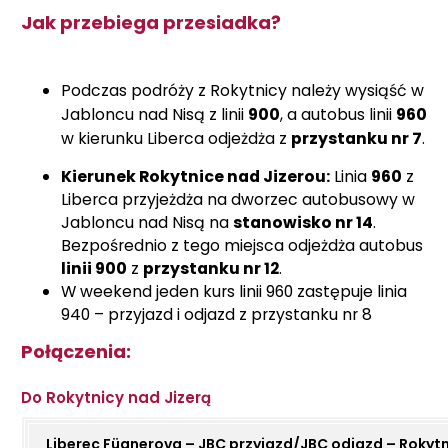
Jak przebiega przesiadka?
Podczas podróży z Rokytnicy należy wysiąść w
Jabloncu nad Nisą z linii
900
, a autobus linii
960
w kierunku Liberca odjeżdża z
przystanku nr 7
.
Kierunek Rokytnice nad Jizerou:
Linia
960
z
Liberca przyjeżdża na dworzec autobusowy w
Jabloncu nad Nisą na
stanowisko nr 14
.
Bezpośrednio z tego miejsca odjeżdża autobus
linii 900
z
przystanku nr 12
.
W weekend jeden kurs linii 960 zastępuje linia
940 – przyjazd i odjazd z przystanku nr 8
Połączenia:
Do Rokytnicy nad Jizerą
Liberec Fügnerova – JBC przyjazd/JBC odjazd – Rokyt