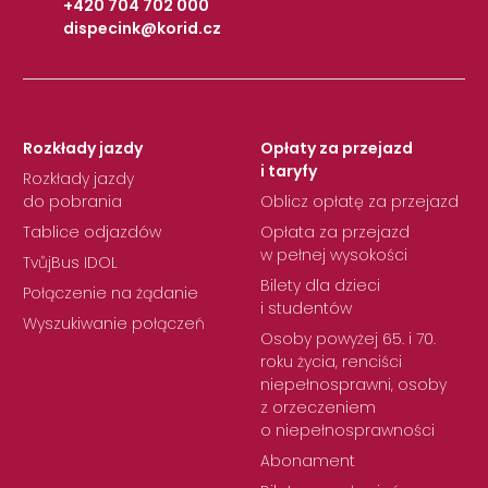
+420 704 702 000
dispecink@korid.cz
|
Rozkłady jazdy
Opłaty za przejazd
i taryfy
Rozkłady jazdy
do pobrania
Oblicz opłatę za przejazd
Tablice odjazdów
Opłata za przejazd
w pełnej wysokości
TvůjBus IDOL
Bilety dla dzieci
Połączenie na żądanie
i studentów
Wyszukiwanie połączeń
Osoby powyżej 65. i 70.
roku życia, renciści
niepełnosprawni, osoby
z orzeczeniem
o niepełnosprawności
Abonament