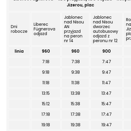
Jizerou, plac
Jablonec
Jablonec
Ro
nad Nisou
nad Nisou
Liberec
n
Dni
AN
dworzec
Fügnerova
Ji
robocze
przyjazd
autobusowy
odjazd
pl
na peron
odjazd z
pr
nr 14
peronu nr 12
linia
960
960
900
7:18
7:38
7:47
9:18
9:38
9:47
11:18
11:38
11:47
13:15
13:38
13:47
15:12
15:38
15:47
17:18
17:38
17:47
19:18
19:38
19:47