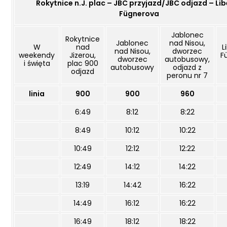
Rokytnice n.J. plac – JBC przyjazd/JBC odjazd – Li
Fügnerova
Jablonec
Rokytnice
Jablonec
nad Nisou,
W
nad
L
nad Nisou,
dworzec
weekendy
Jizerou,
F
dworzec
autobusowy,
i święta
plac 900
autobusowy
odjazd z
odjazd
peronu nr 7
linia
900
900
960
6:49
8:12
8:22
8:49
10:12
10:22
10:49
12:12
12:22
12:49
14:12
14:22
13:19
14:42
16:22
14:49
16:12
16:22
16:49
18:12
18:22