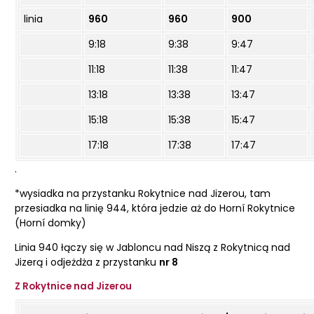
linia
960
960
900
9:18
9:38
9:47
11:18
11:38
11:47
13:18
13:38
13:47
15:18
15:38
15:47
17:18
17:38
17:47
.
*wysiadka na przystanku Rokytnice nad Jizerou, tam
przesiadka na linię 944, która jedzie aż do Horní Rokytnice
(Horní domky)
Linia 940 łączy się w Jabloncu nad Niszą z Rokytnicą nad
Jizerą i odjeżdża z przystanku
nr 8
Z Rokytnice nad Jizerou