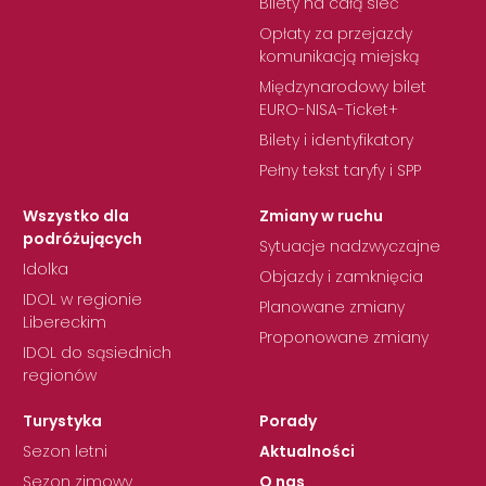
Bilety na całą sieć
Opłaty za przejazdy
komunikacją miejską
Międzynarodowy bilet
EURO-NISA-Ticket+
Bilety i identyfikatory
Pełny tekst taryfy i SPP
Wszystko dla
Zmiany w ruchu
podróżujących
Sytuacje nadzwyczajne
Idolka
Objazdy i zamknięcia
IDOL w regionie
Planowane zmiany
Libereckim
Proponowane zmiany
IDOL do sąsiednich
regionów
Turystyka
Porady
Sezon letni
Aktualności
Sezon zimowy
O nas