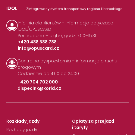
IDOL
– Zintegrowany system transportowy regionu Libereckiego
Infolinia dla klientów – informacje dotyczące
IDOL/OPUSCARD
Poniedziałek – piątek, godz. 7:00–15:30
+420 488 588 788
info@opuscard.cz
|
Centralna dyspozytornia – informacje o ruchu
drogowym
Codziennie od 4:00 do 24:00
+420 704 702 000
dispecink@korid.cz
|
Rozkłady jazdy
Opłaty za przejazd
i taryfy
Rozkłady jazdy