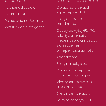
do pobrania
Oblicz opłatę za przejazd
Tablice odjazdów
Opłata za przejazd
w pełnej wysokości
TvůjBus IDOL
Bilety dla dzieci
Połączenie na żądanie
i studentów
Wyszukiwanie połączeń
Osoby powyżej 65. i 70.
roku życia, renciści
niepełnosprawni, osoby
z orzeczeniem
o niepełnosprawności
Abonament
Bilety na całą sieć
Opłaty za przejazdy
komunikacją miejską
Międzynarodowy bilet
EURO-NISA-Ticket+
Bilety i identyfikatory
Pełny tekst taryfy i SPP