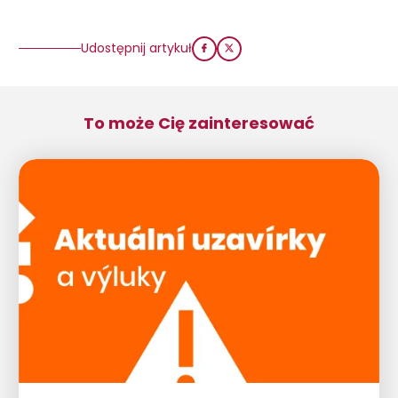
Udostępnij artykuł
To może Cię zainteresować