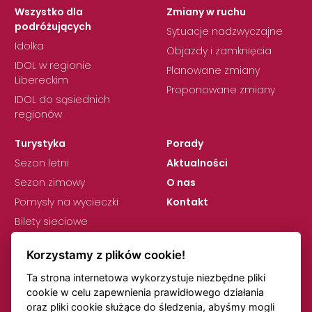
Wszystko dla
Zmiany w ruchu
podróżujących
Sytuacje nadzwyczajne
Idolka
Objazdy i zamknięcia
IDOL w regionie
Planowane zmiany
Libereckim
Proponowane zmiany
IDOL do sąsiednich
regionów
Turystyka
Porady
Sezon letni
Aktualności
Sezon zimowy
O nas
Pomysły na wycieczki
Kontakt
Bilety sieciowe
Korzystamy z plików cookie!
Ta strona internetowa wykorzystuje niezbędne pliki
cookie w celu zapewnienia prawidłowego działania
oraz pliki cookie służące do śledzenia, abyśmy mogli