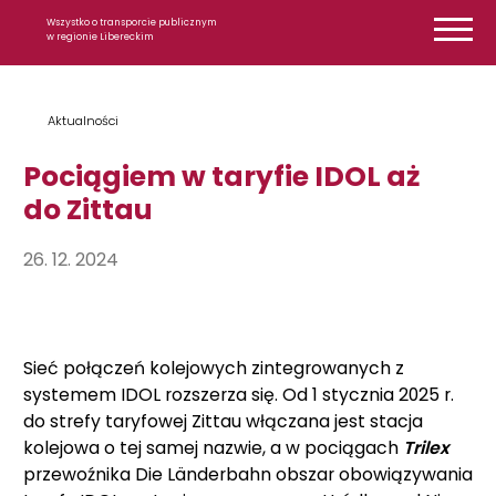
Przejdź do treści
Wszystko o transporcie publicznym
w regionie Libereckim
Aktualności
Pociągiem w taryfie IDOL aż
do Zittau
26. 12. 2024
Sieć połączeń kolejowych zintegrowanych z
systemem IDOL rozszerza się. Od 1 stycznia 2025 r.
do strefy taryfowej Zittau włączana jest stacja
kolejowa o tej samej nazwie, a w pociągach
Trilex
przewoźnika Die Länderbahn obszar obowiązywania