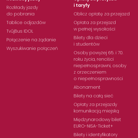
i taryfy
Rozkłady jazdy
do pobrania
Oblicz opłatę za przejazd
Tablice odjazdów
Opłata za przejazd
w pełnej wysokości
TvůjBus IDOL
Bilety dla dzieci
Połączenie na żądanie
i studentów
Wyszukiwanie połączeń
Osoby powyżej 65. i 70.
roku życia, renciści
niepełnosprawni, osoby
z orzeczeniem
o niepełnosprawności
Abonament
Bilety na całą sieć
Opłaty za przejazdy
komunikacją miejską
Międzynarodowy bilet
EURO-NISA-Ticket+
Bilety i identyfikatory