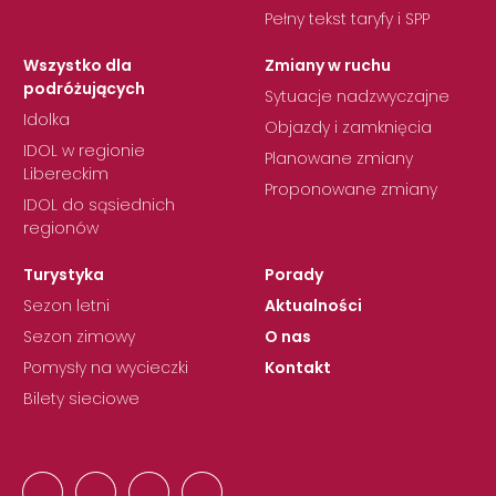
Pełny tekst taryfy i SPP
Wszystko dla
Zmiany w ruchu
podróżujących
Sytuacje nadzwyczajne
Idolka
Objazdy i zamknięcia
IDOL w regionie
Planowane zmiany
Libereckim
Proponowane zmiany
IDOL do sąsiednich
regionów
Turystyka
Porady
Sezon letni
Aktualności
Sezon zimowy
O nas
Pomysły na wycieczki
Kontakt
Bilety sieciowe