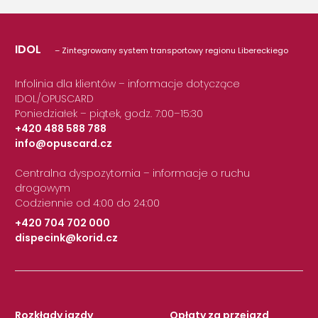
IDOL
– Zintegrowany system transportowy regionu Libereckiego
Infolinia dla klientów – informacje dotyczące
IDOL/OPUSCARD
Poniedziałek – piątek, godz. 7:00–15:30
+420 488 588 788
info@opuscard.cz
|
Centralna dyspozytornia – informacje o ruchu
drogowym
Codziennie od 4:00 do 24:00
+420 704 702 000
dispecink@korid.cz
|
Rozkłady jazdy
Opłaty za przejazd