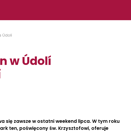
a Údolí
n w Údolí
í
 się zawsze w ostatni weekend lipca.
W tym roku
ark ten, poświęcony św. Krzysztofowi, oferuje