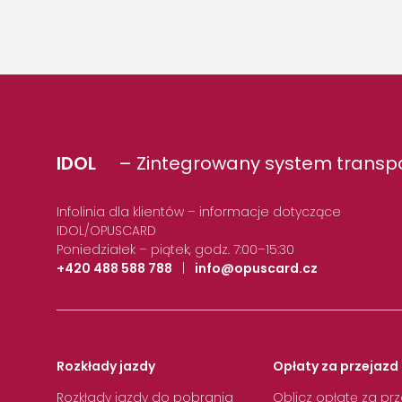
IDOL
– Zintegrowany system transpo
Infolinia dla klientów – informacje dotyczące
IDOL/OPUSCARD
Poniedziałek – piątek, godz. 7:00–15:30
+420 488 588 788
|
info@opuscard.cz
Rozkłady jazdy
Opłaty za przejazd 
Rozkłady jazdy do pobrania
Oblicz opłatę za pr