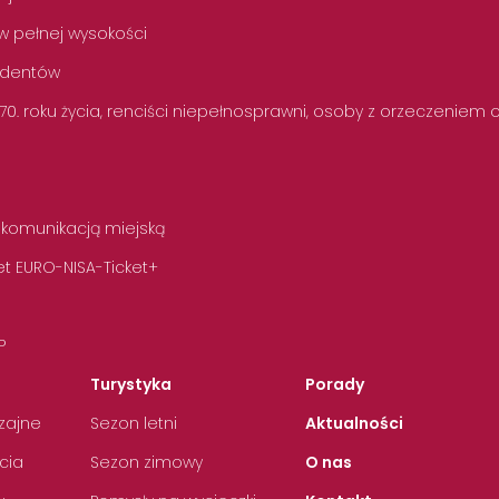
w pełnej wysokości
tudentów
 70. roku życia, renciści niepełnosprawni, osoby z orzeczeniem
 komunikacją miejską
t EURO-NISA-Ticket+
P
Turystyka
Porady
zajne
Sezon letni
Aktualności
cia
Sezon zimowy
O nas