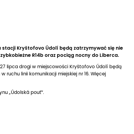
 stacji Kryštofovo Údolí będą zatrzymywać się nie
 szybkobieżne R14b oraz pociąg nocny do Liberca.
27 lipca drogi w miejscowości Kryštofovo Údolí będą
uchu linii komunikacji miejskiej nr 16. Więcej
ynu „Údolská pouť”.