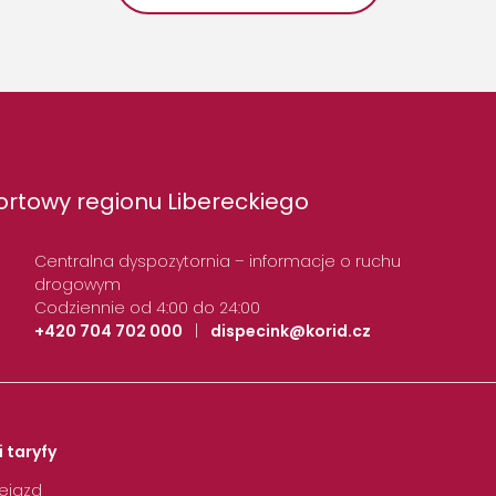
rtowy regionu Libereckiego
Centralna dyspozytornia – informacje o ruchu
drogowym
Codziennie od 4:00 do 24:00
+420 704 702 000
|
dispecink@korid.cz
i taryfy
zejazd