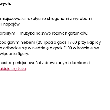
owych.
miejscowości rozbłyśnie straganami z wyrobami
 i napojów.
a dorosłym – muzyka na żywo różnych gatunków.
od gołym niebem (25 lipca o godz. 17:00 przy kaplicy
dbędzie się w niedzielę o godz. 11:00 w kościele św.
więcenia figury.
osferą miejscowości z drewnianymi domkami i
ajduje się tutaj
.