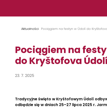
Przejdź do treści
Aktualności
Pociągiem na festyn w Údolí do Kryštofov
Pociągiem na festy
do Kryštofova Údol
23. 7. 2025
Tradycyjne święto w Kryštofowym Údolí odbywa
odbędzie się w dniach 25–27 lipca 2025 r. Jarm