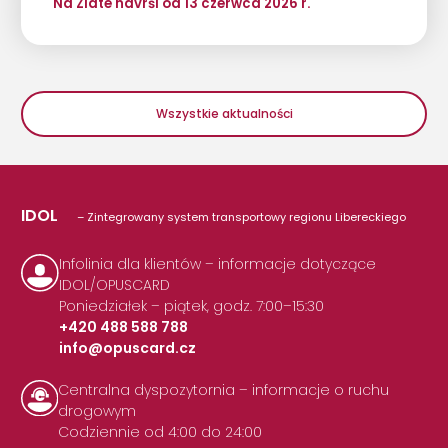
Na Zlaté návrší od 13 czerwca 2026 r.
Wszystkie aktualności
IDOL
– Zintegrowany system transportowy regionu Libereckiego
Infolinia dla klientów – informacje dotyczące
IDOL/OPUSCARD
Poniedziałek – piątek, godz. 7:00–15:30
+420 488 588 788
info@opuscard.cz
|
Centralna dyspozytornia – informacje o ruchu
drogowym
Codziennie od 4:00 do 24:00