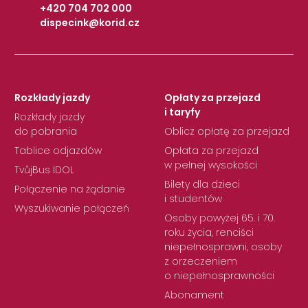
+420 704 702 000
dispecink@korid.cz
|
Rozkłady jazdy
Opłaty za przejazd
i taryfy
Rozkłady jazdy
do pobrania
Oblicz opłatę za przejazd
Tablice odjazdów
Opłata za przejazd
w pełnej wysokości
TvůjBus IDOL
Bilety dla dzieci
Połączenie na żądanie
i studentów
Wyszukiwanie połączeń
Osoby powyżej 65. i 70.
roku życia, renciści
niepełnosprawni, osoby
z orzeczeniem
o niepełnosprawności
Abonament