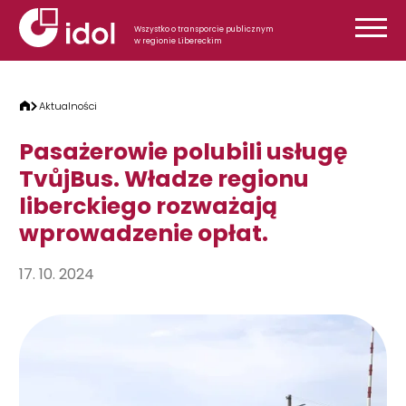
Przejdź do treści
Wszystko o transporcie publicznym
w regionie Libereckim
Aktualności
Pasażerowie polubili usługę
TvůjBus. Władze regionu
liberckiego rozważają
wprowadzenie opłat.
17. 10. 2024