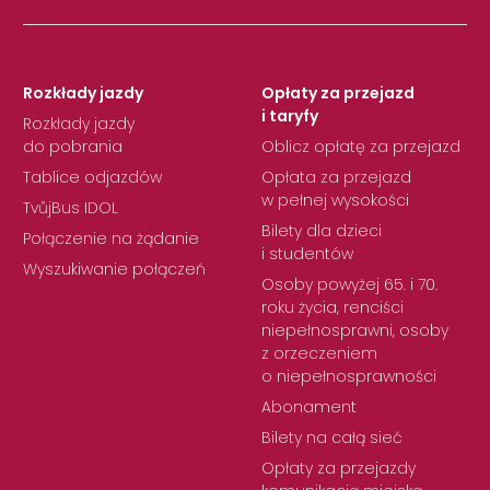
Rozkłady jazdy
Opłaty za przejazd
i taryfy
Rozkłady jazdy
do pobrania
Oblicz opłatę za przejazd
Tablice odjazdów
Opłata za przejazd
w pełnej wysokości
TvůjBus IDOL
Bilety dla dzieci
Połączenie na żądanie
i studentów
Wyszukiwanie połączeń
Osoby powyżej 65. i 70.
roku życia, renciści
niepełnosprawni, osoby
z orzeczeniem
o niepełnosprawności
Abonament
Bilety na całą sieć
Opłaty za przejazdy