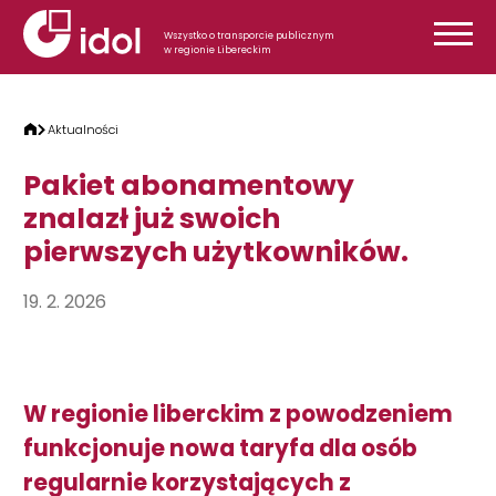
Przejdź do treści
Wszystko o transporcie publicznym
w regionie Libereckim
Aktualności
Pakiet abonamentowy
znalazł już swoich
pierwszych użytkowników.
19. 2. 2026
W regionie liberckim z powodzeniem
funkcjonuje nowa taryfa dla osób
regularnie korzystających z