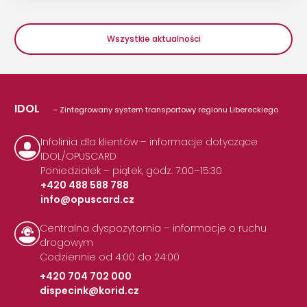
Wszystkie aktualności
IDOL
– Zintegrowany system transportowy regionu Libereckiego
Infolinia dla klientów – informacje dotyczące
IDOL/OPUSCARD
Poniedziałek – piątek, godz. 7:00–15:30
+420 488 588 788
info@opuscard.cz
|
Centralna dyspozytornia – informacje o ruchu
drogowym
Codziennie od 4:00 do 24:00
+420 704 702 000
dispecink@korid.cz
|