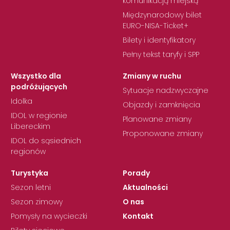
komunikacją miejską
Międzynarodowy bilet
EURO-NISA-Ticket+
Bilety i identyfikatory
Pełny tekst taryfy i SPP
Wszystko dla
Zmiany w ruchu
podróżujących
Sytuacje nadzwyczajne
Idolka
Objazdy i zamknięcia
IDOL w regionie
Planowane zmiany
Libereckim
Proponowane zmiany
IDOL do sąsiednich
regionów
Turystyka
Porady
Sezon letni
Aktualności
Sezon zimowy
O nas
Pomysły na wycieczki
Kontakt