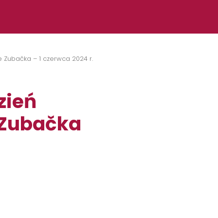
e Zubačka – 1 czerwca 2024 r.
zień
 Zubačka