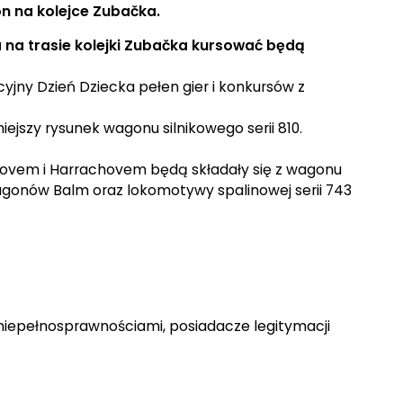
on na kolejce Zubačka.
a na trasie kolejki Zubačka kursować będą
yjny Dzień Dziecka pełen gier i konkursów z
ejszy rysunek wagonu silnikowego serii 810.
novem i Harrachovem będą składały się z wagonu
agonów Balm oraz lokomotywy spalinowej serii 743
epełnosprawnościami, posiadacze legitymacji