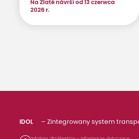
Na Zlaté návrší od 13 czerwca
2026 r.
IDOL
– Zintegrowany system transpo
Infolinia dla klientów – informacje dotyczące