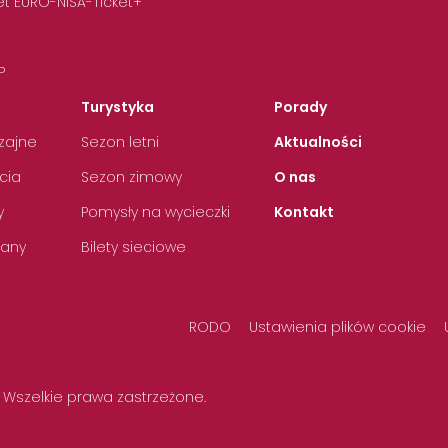
t EURO-NISA-Ticket+
P
Turystyka
Porady
zajne
Sezon letni
Aktualności
cia
Sezon zimowy
O nas
y
Pomysły na wycieczki
Kontakt
any
Bilety sieciowe
RODO
Ustawienia plików cookie
 Wszelkie prawa zastrzeżone.