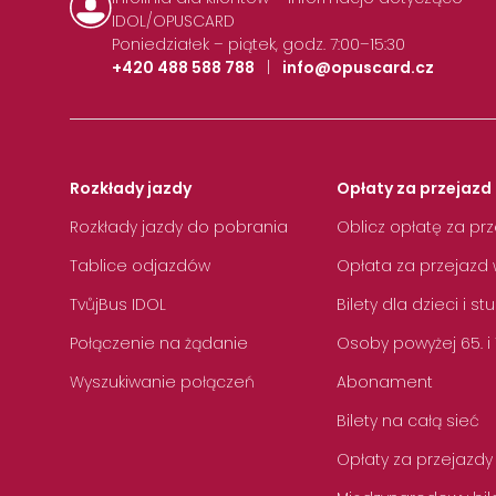
IDOL/OPUSCARD
Poniedziałek – piątek, godz. 7:00–15:30
+420 488 588 788
|
info@opuscard.cz
Rozkłady jazdy
Opłaty za przejazd 
Rozkłady jazdy do pobrania
Oblicz opłatę za pr
Tablice odjazdów
Opłata za przejazd 
TvůjBus IDOL
Bilety dla dzieci i s
Połączenie na żądanie
Osoby powyżej 65. i
Wyszukiwanie połączeń
Abonament
Bilety na całą sieć
Opłaty za przejazdy