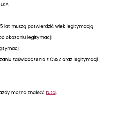
OLKA
 15 lat muszą potwierdzić wiek legitymacją
 po okazaniu legitymacji
gitymacji
zaniu zaświadczenia z ČSSZ oraz legitymacji
 jazdy można znaleźć
tutaj
.