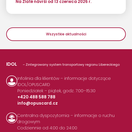
Na Zlaté návrší od 13 czerwca 2026 r.
Wszystkie aktualności
IDOL
– Zintegrowany system transportowy regionu Libereckiego
Infolinia dla klientów – informacje dotyczące
IDOL/OPUSCARD
Poniedziałek – piątek, godz. 7:00–15:30
+420 488 588 788
info@opuscard.cz
|
Centralna dyspozytornia – informacje o ruchu
drogowym
Codziennie od 4:00 do 24:00