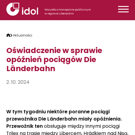
Przejdź do treści
Wszystko o transporcie publicznym
w regionie Libereckim
Aktualności
Oświadczenie w sprawie
opóźnień pociągów Die
Länderbahn
2. 10. 2024
W tym tygodniu niektóre poranne pociągi
przewoźnika Die Länderbahn miały opóźnienia.
Przewoźnik ten
obsługuje między innymi pociągi
Trilex na trasie między Libercem, Hrádkiem nad Nisą,