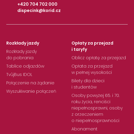
+420 704 702 000
dispecink@korid.cz
|
Rozkłady jazdy
Opłaty za przejazd
i taryfy
Rozkłady jazdy
do pobrania
Oblicz opłatę za przejazd
Tablice odjazdów
Opłata za przejazd
w pełnej wysokości
TvůjBus IDOL
Bilety dla dzieci
Połączenie na żądanie
i studentów
Wyszukiwanie połączeń
Osoby powyżej 65. i 70.
roku życia, renciści
niepełnosprawni, osoby
z orzeczeniem
o niepełnosprawności
Abonament